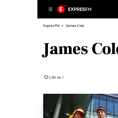
ČLÁNKY
P
Expres FM
James Cole
James Col
DOMŮ
ČLÁNKY
AKTUÁLNĚ
VIP
HUDBA
TRENDY
ROZHOVORY
KULTURA
#NEBUDUDOMA
MIX
KALENDÁŘ
OSTATNÍ
KVÍZY
PODCASTY