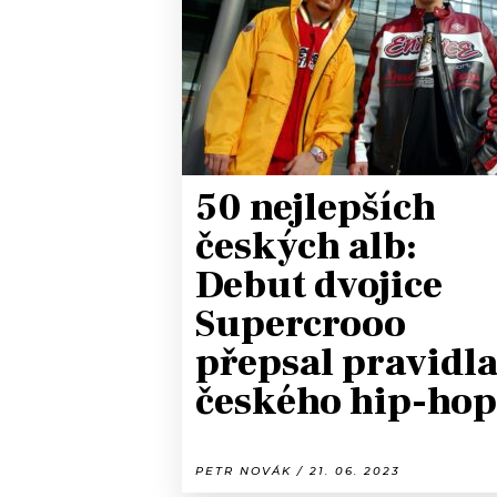
JAK NALADIT
RÁDIO
APLIKACE
PLAYLIST
PROGRAM
JAK NALADI
50 nejlepších
SOUTĚŽE
českých alb:
Debut dvojice
Supercrooo
přepsal pravidl
českého hip-ho
PETR NOVÁK / 21. 06. 2023