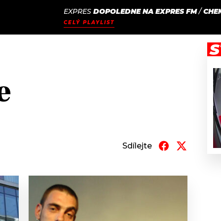
EXPRES
DOPOLEDNE NA EXPRES FM
/
CHE
JAK
ODCASTY
SEZNAM.CZ
CELÝ PLAYLIST
NALADIT
S
e
Sdílejte