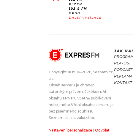
PLZEŇ
102.4 FM
BRNO
DALŠÍ VYSÍLAČE
JAK NA
PROGRA
PLAYLIST
PODCAST
Copyright © 1996–2026, Seznam.cz,
REKLAMA
a.s.
KONTAKT
Obsah serveru je chráněn
autorským právem. Jakékoli užití
obsahu serveru včetně publikování
nebo jiného šíření obsahu serveru je
bez písemného souhlasu
Seznam.cz, a.s. zakázáno.
Nastavení personalizace
|
Odvolat