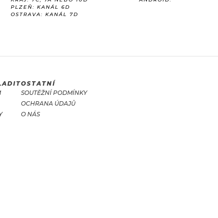
PLZEŇ: KANÁL 6D
OSTRAVA: KANÁL 7D
LADIT
OSTATNÍ
M
SOUTĚŽNÍ PODMÍNKY
OCHRANA ÚDAJŮ
Y
O NÁS