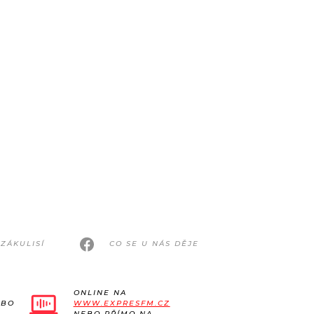
ZÁKULISÍ
CO SE U NÁS DĚJE
ONLINE NA
EBO
WWW.EXPRESFM.CZ
NEBO PŘÍMO NA