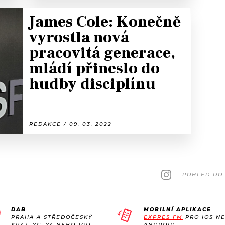
James Cole: Konečně
vyrostla nová
pracovitá generace,
mládí přineslo do
hudby disciplínu
REDAKCE / 09. 03. 2022
POHLED DO 
DAB
MOBILNÍ APLIKACE
PRAHA A STŘEDOČESKÝ
EXPRES FM
PRO IOS N
KRAJ: 7C, 7A NEBO 10D
ANDROID.