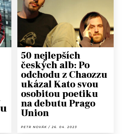
T
50 nejlepších
českých alb: Po
odchodu z Chaozzu
ukázal Kato svou
osobitou poetiku
a
na debutu Prago
pu
Union
PETR NOVÁK / 26. 04. 2023