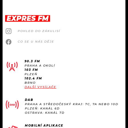
EXPRES FM
POHLED DO ZÁKULISÍ
CO SE U NÁS DĚJE
90.3 FM
PRAHA A OKOLÍ
103 FM
PLZEŇ
102.4 FM
BRNO
DALŠÍ VYSÍLAČE
DAB
PRAHA A STŘEDOČESKÝ KRAJ: 7C, 7A NEBO 10D
PLZEŇ: KANÁL 6D
OSTRAVA: KANÁL 7D
MOBILNÍ APLIKACE