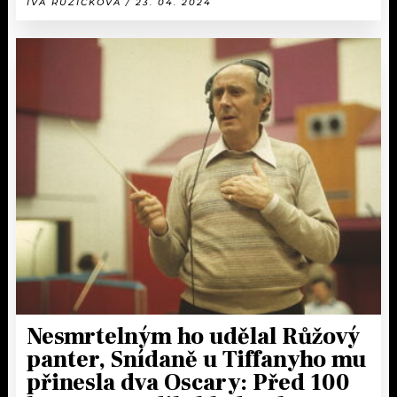
IVA RŮŽIČKOVÁ / 23. 04. 2024
Nesmrtelným ho udělal Růžový
panter, Snídaně u Tiffanyho mu
přinesla dva Oscary: Před 100