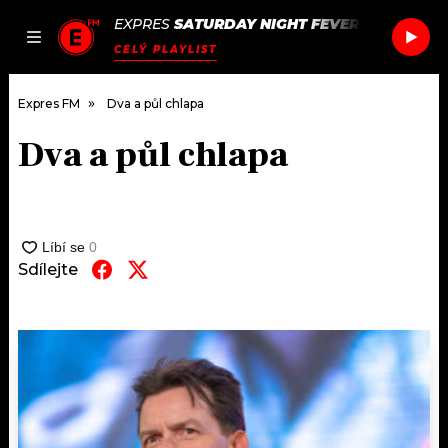
EXPRES
SATURDAY NIGHT FEVER
/
SATURDAY
JAK
ČLÁNKY
PODCASTY
SEZNAM.CZ
CELÝ PLAYLIST
NALADIT
Expres FM
Dva a půl chlapa
Dva a půl chlapa
DOMŮ
ČLÁNKY
AKTUÁLNĚ
Sdílejte
PODCASTY
HUDBA
JAK NALADIT
ROZHOVORY
RÁDIO
#NEBUDUDOMA
APLIKACE
SOUTĚŽE