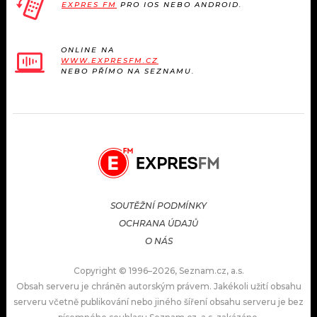
EXPRES FM
PRO IOS NEBO ANDROID.
ONLINE NA
WWW.EXPRESFM.CZ
NEBO PŘÍMO NA SEZNAMU.
SOUTĚŽNÍ PODMÍNKY
OCHRANA ÚDAJŮ
O NÁS
Copyright © 1996–2026, Seznam.cz, a.s.
Obsah serveru je chráněn autorským právem. Jakékoli užití obsahu
serveru včetně publikování nebo jiného šíření obsahu serveru je bez