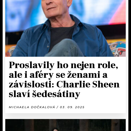
KALENDÁŘ
PROGRAM
KVÍZY
PLAYLIST
VIP
JAK NALADIT
TRENDY
KULTURA
Proslavily ho nejen role,
ale i aféry se ženami a
MIX
závislosti: Charlie Sheen
OSTATNÍ
slaví šedesátiny
MICHAELA DOČKALOVÁ / 03. 09. 2025