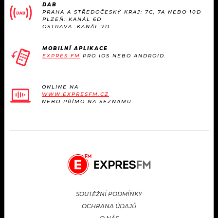
DAB
PRAHA A STŘEDOČESKÝ KRAJ: 7C, 7A NEBO 10D
PLZEŇ: KANÁL 6D
OSTRAVA: KANÁL 7D
MOBILNÍ APLIKACE
EXPRES FM
PRO IOS NEBO ANDROID.
ONLINE NA
WWW.EXPRESFM.CZ
NEBO PŘÍMO NA SEZNAMU.
SOUTĚŽNÍ PODMÍNKY
OCHRANA ÚDAJŮ