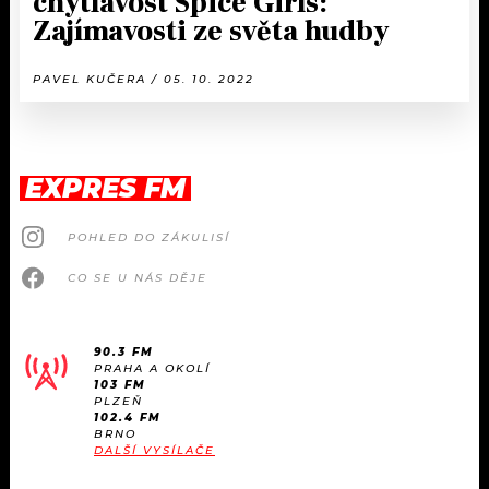
chytlavost Spice Girls:
Zajímavosti ze světa hudby
PAVEL KUČERA / 05. 10. 2022
EXPRES FM
POHLED DO ZÁKULISÍ
CO SE U NÁS DĚJE
90.3 FM
PRAHA A OKOLÍ
103 FM
PLZEŇ
102.4 FM
BRNO
DALŠÍ VYSÍLAČE