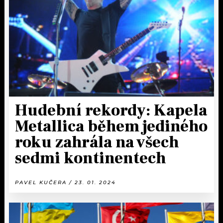
KALENDÁŘ
PROGRAM
KVÍZY
PLAYLIST
VIP
JAK NALADIT
TRENDY
KULTURA
Hudební rekordy: Kapela
Metallica během jediného
MIX
roku zahrála na všech
OSTATNÍ
sedmi kontinentech
PAVEL KUČERA / 23. 01. 2024