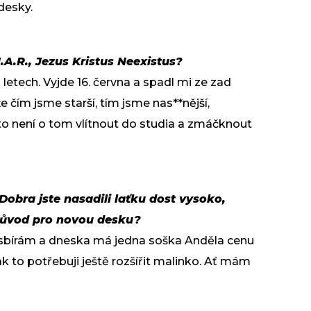
desky.
.A.R., Jezus Kristus Neexistus?
 letech. Vyjde 16. června a spadl mi ze zad
že čím jsme starší, tím jsme nas**nější,
 to není o tom vlítnout do studia a zmáčknout
obra jste nasadili laťku dost vysoko,
 důvod pro novou desku?
e sbírám a dneska má jedna soška Anděla cenu
 tak to potřebuji ještě rozšířit malinko. Ať mám