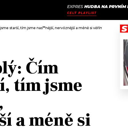
EXPRES
HUDBA NA PRVNÍM 
JAK
ODCASTY
SEZNAM.CZ
CELÝ PLAYLIST
NALADIT
S
sme starší, tím jsme nas**nější, nervóznější a méně si věříme
lý: Čím
í, tím jsme
,
ší a méně si