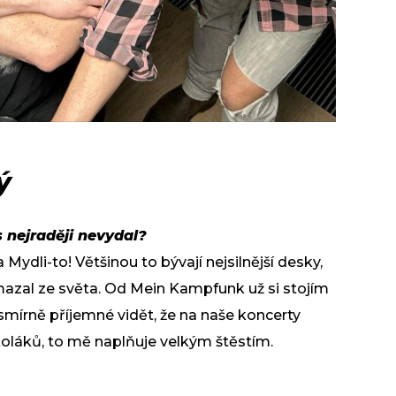
ý
 nejraději nevydal?
 Mydli-to! Většinou to bývají nejsilnější desky,
mazal ze světa. Od Mein Kampfunk už si stojím
esmírně příjemné vidět, že na naše koncerty
školáků, to mě naplňuje velkým štěstím.