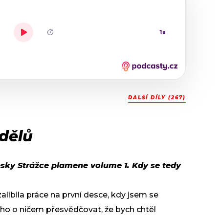
DALŠÍ DÍLY (267)
ndělů
esky Strážce plamene volume 1. Kdy se tedy
zalíbila práce na první desce, kdy jsem se
ho o ničem přesvědčovat, že bych chtěl