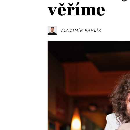
věříme
JAK NALADIT
RÁDIO
VLADIMÍR PAVLÍK
APLIKACE
PLAYLIST
PROGRAM
JAK NALADI
SOUTĚŽE