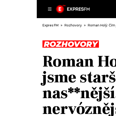
ČLÁNKY
P
Expres FM
Rozhovory
Roman Holý: Čím j
ROZHOVORY
DOMŮ
Roman Ho
ČLÁNKY
AKTUÁLNĚ
jsme starš
VIP
HUDBA
TRENDY
ROZHOVORY
KULTURA
nas**nější
#NEBUDUDOMA
MIX
KALENDÁŘ
OSTATNÍ
nervózněj
KVÍZY
PODCASTY