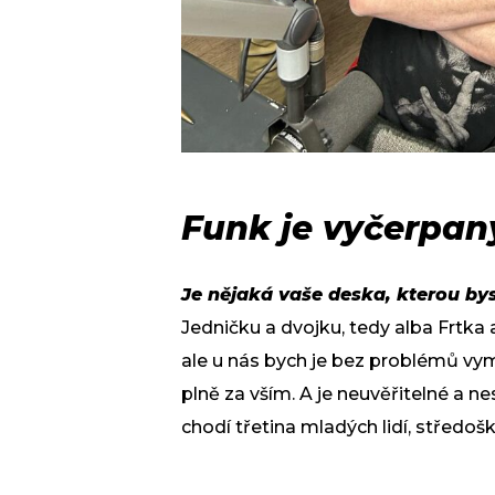
Funk je vyčerpan
Je nějaká vaše deska, kterou bys
Jedničku a dvojku, tedy alba Frtka a
ale u nás bych je bez problémů vy
plně za vším. A je neuvěřitelné a n
chodí třetina mladých lidí, středo