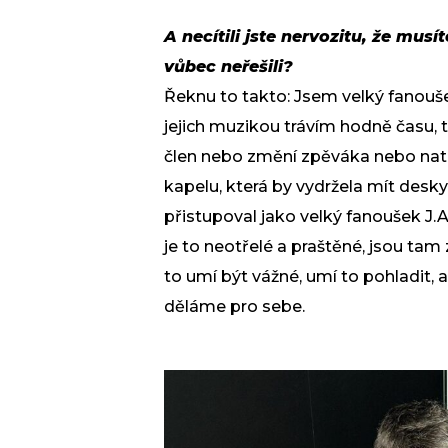
A necítili jste nervozitu, že mus
vůbec neřešili?
Řeknu to takto: Jsem velký fanouše
jejich muzikou trávím hodně času, 
člen nebo změní zpěváka nebo nat
kapelu, která by vydržela mít desk
přistupoval jako velký fanoušek J.A
je to neotřelé a praštěné, jsou tam
to umí být vážné, umí to pohladit, a
děláme pro sebe.