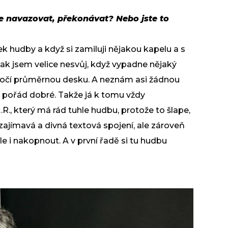
íte navazovat, překonávat? Nebo jste to
k hudby a když si zamiluji nějakou kapelu a s
tak jsem velice nesvůj, když vypadne nějaký
očí průměrnou desku. A neznám asi žádnou
y pořád dobré. Takže já k tomu vždy
.R., který má rád tuhle hudbu, protože to šlape,
 zajímavá a divná textová spojení, ale zároveň
le i nakopnout. A v první řadě si tu hudbu