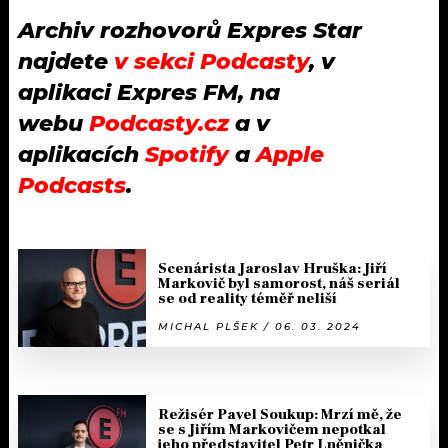
Archiv rozhovorů Expres Star
najdete
v sekci Podcasty
, v
aplikaci Expres FM, na
webu
Podcasty.cz
a v
aplikacích
Spotify
a
Apple
Podcasts
.
Scenárista Jaroslav Hruška: Jiří
Markovič byl samorost, náš seriál
se od reality téměř neliší
MICHAL PLŠEK / 06. 03. 2024
Režisér Pavel Soukup: Mrzí mě, že
se s Jiřím Markovičem nepotkal
jeho představitel Petr Lněnička