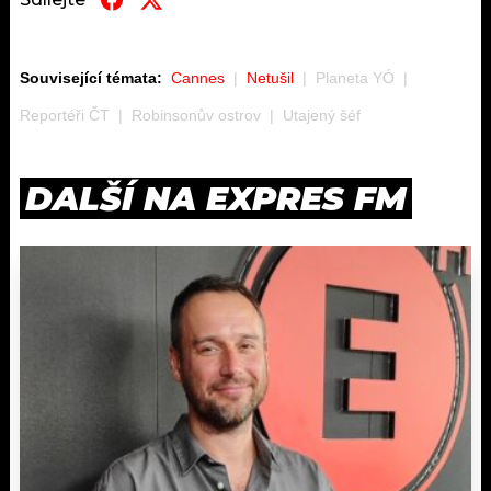
Související témata:
Cannes
Netušil
Planeta YÓ
Reportéři ČT
Robinsonův ostrov
Utajený šéf
DALŠÍ NA EXPRES FM