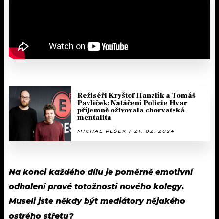
Režiséři Kryštof Hanzlík a Tomáš
Pavlíček: Natáčení Policie Hvar
příjemně oživovala chorvatská
mentalita
MICHAL PLŠEK / 21. 02. 2024
Na konci každého dílu je poměrně emotivní
odhalení pravé totožnosti nového kolegy.
Museli jste někdy být mediátory nějakého
ostrého střetu?