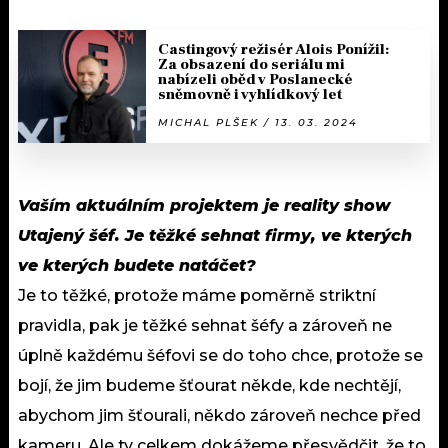
Castingový režisér Alois Ponížil:
Za obsazení do seriálu mi
nabízeli oběd v Poslanecké
sněmovně i vyhlídkový let
MICHAL PLŠEK / 13. 03. 2024
Vaším aktuálním projektem je reality show
Utajený šéf. Je těžké sehnat firmy, ve kterých
ve kterých budete natáčet?
Je to těžké, protože máme poměrně striktní
pravidla, pak je těžké sehnat šéfy a zároveň ne
úplně každému šéfovi se do toho chce, protože se
bojí, že jim budeme šťourat někde, kde nechtějí,
abychom jim šťourali, někdo zároveň nechce před
kameru. Ale ty celkem dokážeme přesvědčit, že to