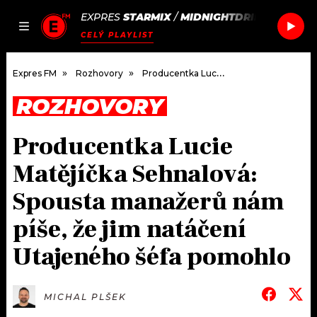
EXPRES
STARMIX
/
MIDNIGHTDRIP
JAK
ČLÁNKY
PODCASTY
SEZNAM.CZ
CELÝ PLAYLIST
NALADIT
Expres FM
Rozhovory
Producentka Lucie Matějíčka Sehnalová: Spousta manažerů nám píše, že jim natáčení Utajeného šéfa pomohlo
ROZHOVORY
DOMŮ
Producentka Lucie
ČLÁNKY
Matějíčka Sehnalová:
AKTUÁLNĚ
PODCASTY
Spousta manažerů nám
píše, že jim natáčení
HUDBA
JAK NALADIT
Utajeného šéfa pomohlo
ROZHOVORY
RÁDIO
#NEBUDUDOMA
APLIKACE
SOUTĚŽE
MICHAL PLŠEK