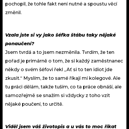
pochopil, že tohle fakt není nutné a spoustu věcí
změnil.
Vzala jste si vy jako šéfka štábu taky nějaké
ponaučení?
Jsem tvrdá a to jsem nezměnila. Tvrdím, že ten
pořad je primárně o tom, že si každý zaměstnanec
někdy o svém šéfovi řekl „Ať si to ten idiot jde
zkusit.“ Myslím, že to samé říkají mí kolegové. Ale
tu práci dělám, takže tuším, co ta práce obnáší, ale
samozřejmě se snažím si vždycky z toho vzít
nějaké poučení, to určitě.
Viděl jsem váš životopis a u vás to moc říkat