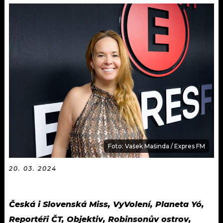
KALENDÁŘ
PROGRAM
KVÍZY
PLAYLIST
VIP
JAK NALADIT
TRENDY
KULTURA
MIX
Foto: Vašek Mašinda / Expres FM
OSTATNÍ
20. 03. 2024
Česká i Slovenská Miss, VyVolení, Planeta Yó,
Reportéři ČT, Objektiv, Robinsonův ostrov,