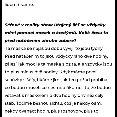
lidem říkáme.
Šéfové v reality show Utajený šéf se vždycky
mění pomocí masek a kostýmů. Kolik času to
před natáčením zhruba zabere?
Ta maska se nějakou dobu vyvíjí, to jsou týdny.
Před natáčením to jsou vždycky ráno dvě hodiny,
záleží, jak moc je ta maska složitá, ale vždycky jsou
to plus mínus dvě hodiny. Když máme první
schůzky s šéfy, říkáme jim, jak ten pořad probíhá,
co budou muset, co nesmí, a říkáme i to, že budou
vstávat s maskérem o dvě hodiny dřív než celý
štáb. Točíme běžnou šichtu, což je někdy osm,
někdy dvanáct hodin, plus rozhovory, plus to