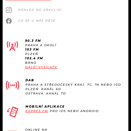
POHLED DO ZÁKULISÍ
CO SE U NÁS DĚJE
90.3 FM
PRAHA A OKOLÍ
103 FM
PLZEŇ
102.4 FM
BRNO
DALŠÍ VYSÍLAČE
DAB
PRAHA A STŘEDOČESKÝ KRAJ: 7C, 7A NEBO 10D
PLZEŇ: KANÁL 6D
OSTRAVA: KANÁL 7D
MOBILNÍ APLIKACE
EXPRES FM
PRO IOS NEBO ANDROID.
ONLINE NA