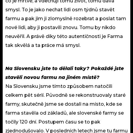
co je mrtvé, a vdechuji tomu život, tomu dává
smysl. To je jako nechat lidi osm týdnů stavět
farmu a pak jim ji zlomyslně rozebrat a poslat tam
nové lidi, aby ji postavili znovu. Tomu by nikdo
neuvěřil. A právě díky této autentičnosti je Farma
tak skvělá a ta práce má smysl.
Na Slovensku jste to dělali taky? Pokaždé jste
stavěli novou farmu na jiném místě?
Na Slovensku jsme tímto způsobem natočili
celkem pět sérií. Původně se rekonstruovaly staré
farmy, skutečně jsme se dostali na místo, kde se
farma stavěla od základů, ale slovenské farmy se
točily 120 dní. Postupem času se to pak
zjednodušovalo. V posledních letech jsme tu farmu