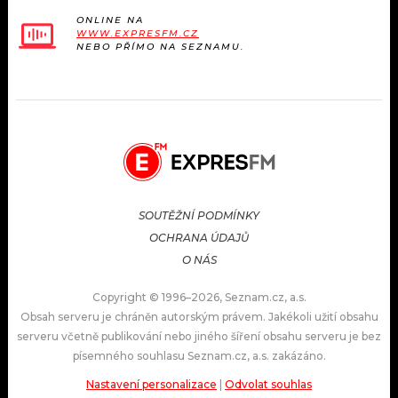
ONLINE NA
WWW.EXPRESFM.CZ
NEBO PŘÍMO NA SEZNAMU.
SOUTĚŽNÍ PODMÍNKY
OCHRANA ÚDAJŮ
O NÁS
Copyright © 1996–2026, Seznam.cz, a.s.
Obsah serveru je chráněn autorským právem. Jakékoli užití obsahu
serveru včetně publikování nebo jiného šíření obsahu serveru je bez
písemného souhlasu Seznam.cz, a.s. zakázáno.
Nastavení personalizace
|
Odvolat souhlas