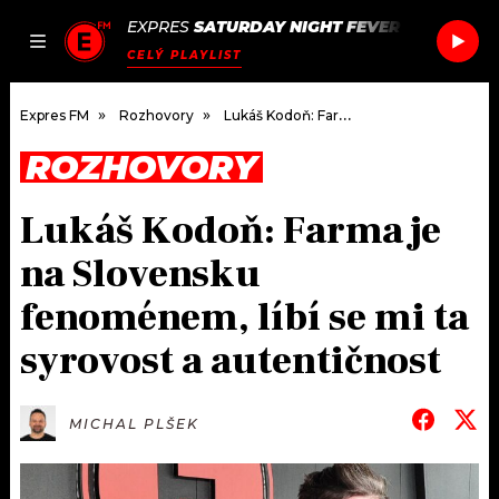
EXPRES
SATURDAY NIGHT FEVER
/
SATURDAY
JAK
ČLÁNKY
PODCASTY
SEZNAM.CZ
CELÝ PLAYLIST
NALADIT
Expres FM
Rozhovory
Lukáš Kodoň: Farma je na Slovensku fenoménem, líbí se mi ta syrovost a autentičnost
ROZHOVORY
DOMŮ
Lukáš Kodoň: Farma je
ČLÁNKY
na Slovensku
AKTUÁLNĚ
PODCASTY
fenoménem, líbí se mi ta
syrovost a autentičnost
HUDBA
JAK NALADIT
ROZHOVORY
RÁDIO
MICHAL PLŠEK
#NEBUDUDOMA
APLIKACE
SOUTĚŽE