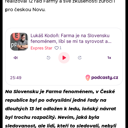
realizoval 12 řad Farmy a své zkušenosti zúročí i
pro českou Novu.
Na Slovensku je Farma fenoménem, v České
republice byl po odvysílání jedné řady na
dlouhých 13 let odložen k ledu, loňský návrat
byl trochu rozpačitý. Nevím, jaká byla
sledovanost, ale lidi, kteří to sledovali, nebyli