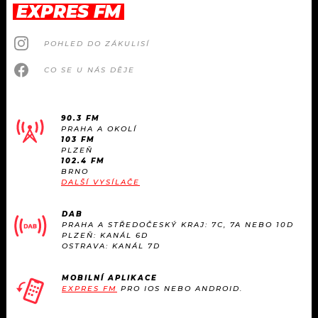
EXPRES FM
POHLED DO ZÁKULISÍ
CO SE U NÁS DĚJE
90.3 FM
PRAHA A OKOLÍ
103 FM
PLZEŇ
102.4 FM
BRNO
DALŠÍ VYSÍLAČE
DAB
PRAHA A STŘEDOČESKÝ KRAJ: 7C, 7A NEBO 10D
PLZEŇ: KANÁL 6D
OSTRAVA: KANÁL 7D
MOBILNÍ APLIKACE
EXPRES FM
PRO IOS NEBO ANDROID.