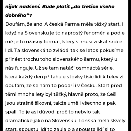
nijak nadšení. Bude platit „do třetice všeho
dobrého“?
Doufám, že ano. A česká Farma měla těžký start, i
když na Slovensku je to naprostý fenomén a podle
mě je to úžasný formát, který si musí získat srdce
lidí. Ta slovenská to zvládá, tak se letos pokusíme
přinést trochu toho slovenského šarmu, který u
nás funguje. Už se tam natáčí osmnáctá série,
která každý den přitahuje stovky tisíc lidí k televizi,
doufám, že se nám to podaří i v Česku. Start před
těmi mnoha lety byl těžký, hlavně proto, že Češi
jsou strašně šikovní, takže uměli všechno a pak
spali. To je asi důvod, proč to nebylo tak
dramatické jako na Slovensku. Loňská měla skvělý
start, spoustu lidí to zaujalo a spousta lidí si to