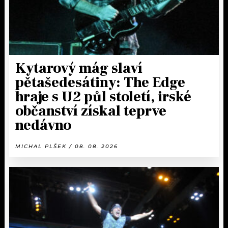
Kytarový mág slaví
pětašedesátiny: The Edge
hraje s U2 půl století, irské
občanství získal teprve
nedávno
MICHAL PLŠEK / 08. 08. 2026