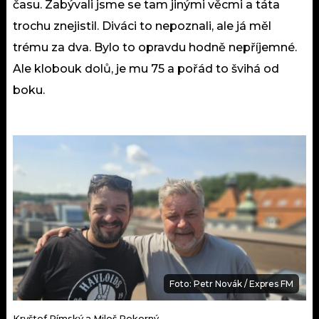
času. Zabývali jsme se tam jinými věcmi a táta
trochu znejistil. Diváci to nepoznali, ale já měl
trému za dva. Bylo to opravdu hodně nepříjemné.
Ale klobouk dolů, je mu 75 a pořád to švihá od
boku.
Foto: Petr Novák / Expres FM
Kryštof Rímský a Miloš Pokorný