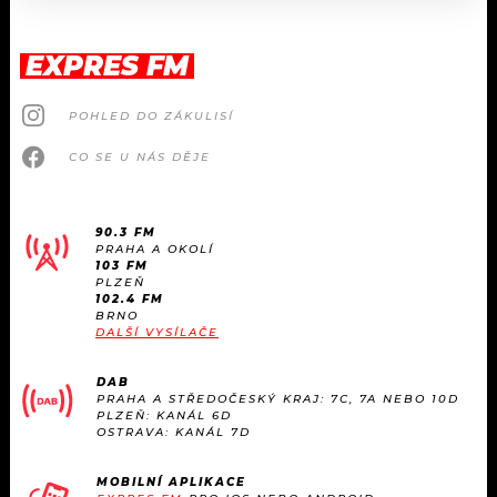
EXPRES FM
POHLED DO ZÁKULISÍ
CO SE U NÁS DĚJE
90.3 FM
PRAHA A OKOLÍ
103 FM
PLZEŇ
102.4 FM
BRNO
DALŠÍ VYSÍLAČE
DAB
PRAHA A STŘEDOČESKÝ KRAJ: 7C, 7A NEBO 10D
PLZEŇ: KANÁL 6D
OSTRAVA: KANÁL 7D
MOBILNÍ APLIKACE