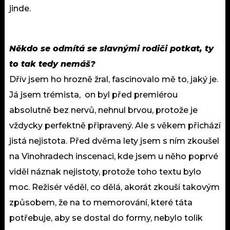
jinde.
Někdo se odmítá se slavnými rodiči potkat, ty
to tak tedy nemáš?
Dřív jsem ho hrozně žral, fascinovalo mě to, jaký je.
Já jsem trémista, on byl před premiérou
absolutně bez nervů, nehnul brvou, protože je
vždycky perfektně připravený. Ale s věkem přichází
jistá nejistota. Před dvěma lety jsem s ním zkoušel
na Vinohradech inscenaci, kde jsem u něho poprvé
viděl náznak nejistoty, protože toho textu bylo
moc. Režisér věděl, co dělá, akorát zkouší takovým
způsobem, že na to memorování, které táta
potřebuje, aby se dostal do formy, nebylo tolik