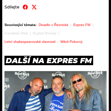
Sdílejte
Související témata:
Divadlo v Řeznické
Expres FM
František Vítek
Kryštof Rímský
Letní shakespearovské slavnosti
Miloš Pokorný
DALŠÍ NA EXPRES FM