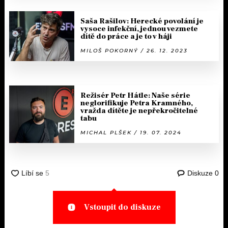
Saša Rašilov: Herecké povolání je
vysoce infekční, jednou vezmete
dítě do práce a je to v háji
MILOŠ POKORNÝ / 26. 12. 2023
Režisér Petr Hátle: Naše série
neglorifikuje Petra Kramného,
vražda dítěte je nepřekročitelné
tabu
MICHAL PLŠEK / 19. 07. 2024
Diskuze
0
Vstoupit do diskuze