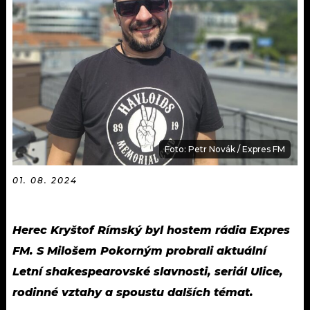
KALENDÁŘ
PROGRAM
KVÍZY
PLAYLIST
VIP
JAK NALADIT
TRENDY
KULTURA
Foto: Petr Novák / Expres FM
MIX
01. 08. 2024
OSTATNÍ
Herec Kryštof Rímský byl hostem rádia Expres
FM. S Milošem Pokorným probrali aktuální
Letní shakespearovské slavnosti, seriál Ulice,
rodinné vztahy a spoustu dalších témat.