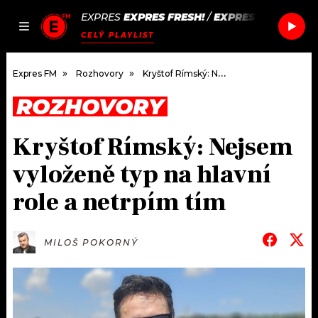
EXPRES
EXPRES FRESH!
/
EXPRES FRESH!
JAK
ČLÁNKY
PODCASTY
SEZNAM.CZ
CELÝ PLAYLIST
NALADIT
Expres FM
Rozhovory
Kryštof Rímský: Nejsem vyloženě typ na hlavní role a netrpím tím
ROZHOVORY
DOMŮ
Kryštof Rímský: Nejsem
ČLÁNKY
vyloženě typ na hlavní
AKTUÁLNĚ
PODCASTY
role a netrpím tím
HUDBA
JAK NALADIT
MILOŠ POKORNÝ
ROZHOVORY
RÁDIO
#NEBUDUDOMA
APLIKACE
SOUTĚŽE