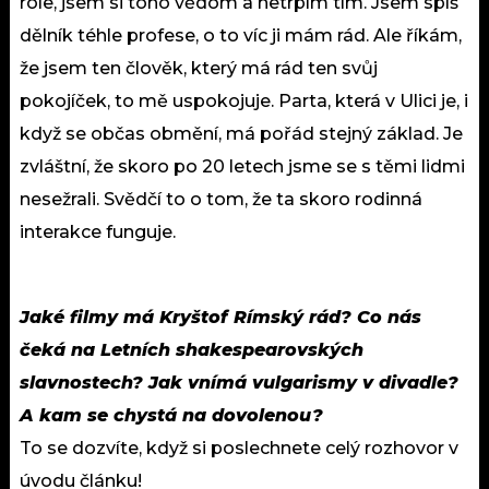
role, jsem si toho vědom a netrpím tím. Jsem spíš
dělník téhle profese, o to víc ji mám rád. Ale říkám,
že jsem ten člověk, který má rád ten svůj
pokojíček, to mě uspokojuje. Parta, která v Ulici je, i
když se občas obmění, má pořád stejný základ. Je
zvláštní, že skoro po 20 letech jsme se s těmi lidmi
nesežrali. Svědčí to o tom, že ta skoro rodinná
interakce funguje.
Jaké filmy má Kryštof Rímský rád? Co nás
čeká na Letních shakespearovských
slavnostech? Jak vnímá vulgarismy v divadle?
A kam se chystá na dovolenou?
To se dozvíte, když si poslechnete celý rozhovor v
úvodu článku!