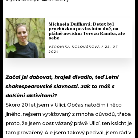
Michaela Duffková: Detox byl
procházkou po vlastním dně, na
plátně nevidím Terezu Ramba, ale
sebe
VERONIKA KOLOUŠKOVÁ / 25. 07.
2024
Začal jsi dabovat, hraješ divadlo, teď Letní
shakespearovské slavnosti. Jak to máš s
dalšími aktivitami?
Skoro 20 let jsem v Ulici. Občas natočím i něco
jiného, nejsem vytěžovaný z mnoha důvodů, třeba
proto, že jsem dost vázaný právě Ulicí, ten ksicht je
tam provařený. Ale jsem takový pecivál, jsem rád v