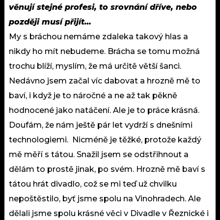
věnují stejné profesi, to srovnání dříve, nebo
později musí přijít…
My s bráchou nemáme zdaleka takový hlas a
nikdy ho mít nebudeme. Brácha se tomu možná
trochu blíží, myslím, že má určitě větší šanci.
Nedávno jsem začal víc dabovat a hrozně mě to
baví, i když je to náročné a ne až tak pěkně
hodnocené jako natáčení. Ale je to práce krásná.
Doufám, že nám ještě pár let vydrží s dnešními
technologiemi. Nicméně je těžké, protože každý
mě měří s tátou. Snažil jsem se odstřihnout a
dělám to prostě jinak, po svém. Hrozně mě baví s
tátou hrát divadlo, což se mi teď už chvilku
nepoštěstilo, byť jsme spolu na Vinohradech. Ale
dělali jsme spolu krásné věci v Divadle v Řeznické i