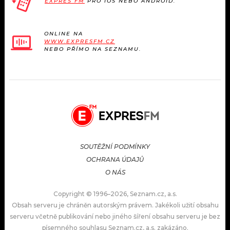
EXPRES FM
PRO IOS NEBO ANDROID.
ONLINE NA
WWW.EXPRESFM.CZ
NEBO PŘÍMO NA SEZNAMU.
SOUTĚŽNÍ PODMÍNKY
OCHRANA ÚDAJŮ
O NÁS
Copyright © 1996–2026, Seznam.cz, a.s.
Obsah serveru je chráněn autorským právem. Jakékoli užití obsahu
serveru včetně publikování nebo jiného šíření obsahu serveru je bez
písemného souhlasu Seznam.cz, a.s. zakázáno.