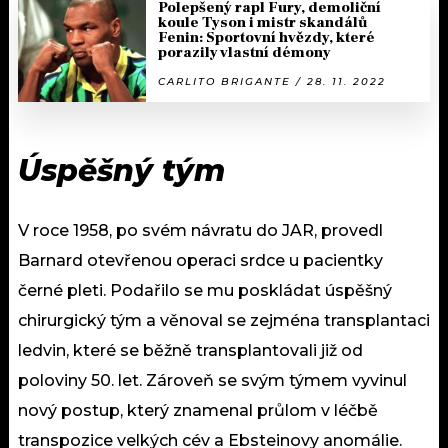
Polepšený rapl Fury, demoliční
koule Tyson i mistr skandálů
Fenin: Sportovní hvězdy, které
porazily vlastní démony
CARLITO BRIGANTE / 28. 11. 2022
Úspěšný tým
V roce 1958, po svém návratu do JAR, provedl
Barnard otevřenou operaci srdce u pacientky
černé pleti. Podařilo se mu poskládat úspěšný
chirurgický tým a věnoval se zejména transplantaci
ledvin, které se běžně transplantovali již od
poloviny 50. let. Zároveň se svým týmem vyvinul
nový postup, který znamenal průlom v léčbě
transpozice velkých cév a Ebsteinovy anomálie.