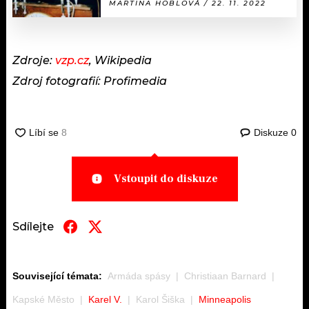
MARTINA HOBLOVÁ / 22. 11. 2022
Zdroje:
vzp.cz
, Wikipedia
Zdroj fotografií: Profimedia
Diskuze
0
Vstoupit do diskuze
Sdílejte
Související témata:
Armáda spásy
Christiaan Barnard
Kapské Město
Karel V.
Karol Šiška
Minneapolis