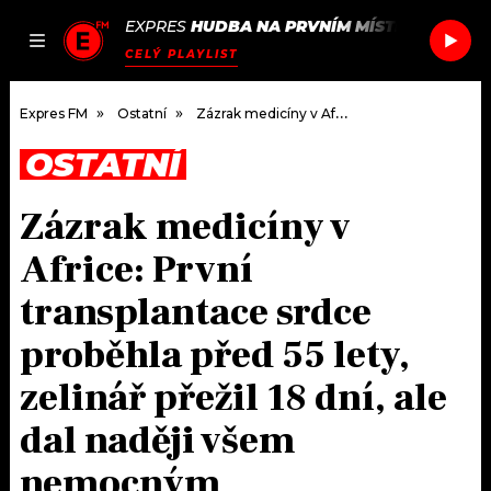
EXPRES
HUDBA NA PRVNÍM MÍSTĚ
/
CORAL
I
JAK
ČLÁNKY
PODCASTY
SEZNAM.CZ
CELÝ PLAYLIST
NALADIT
Expres FM
Ostatní
Zázrak medicíny v Africe: První transplantace srdce proběhla před 55 lety, zelinář přežil 18 dní, ale dal naději všem nemocným
OSTATNÍ
DOMŮ
Zázrak medicíny v
ČLÁNKY
Africe: První
AKTUÁLNĚ
PODCASTY
transplantace srdce
proběhla před 55 lety,
HUDBA
JAK NALADIT
zelinář přežil 18 dní, ale
ROZHOVORY
RÁDIO
dal naději všem
#NEBUDUDOMA
APLIKACE
SOUTĚŽE
nemocným