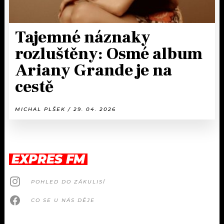
Tajemné náznaky
rozluštěny: Osmé album
Ariany Grande je na
cestě
MICHAL PLŠEK / 29. 04. 2026
EXPRES FM
POHLED DO ZÁKULISÍ
CO SE U NÁS DĚJE