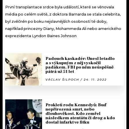
První transplantace srdce byla událostí, které se věnovala
média po celém světě, z doktora Barnarda se stala celebrita,
byl zvěčněn po boku nejslavnějších osobností té doby,
například princezny Diany, Mohammeda Ali nebo amerického
exprezidenta Lyndon Baines Johnson
Padouch kaskadér: Unesl letadlo
a s výkupným z něj vyskočil
padákem. FBI po něm neúspěšně
pátrá už 51 let
VÁCLAV ŠILPOCH / 24. 11. 2022
Prokletí rodu Kennedyů: Buď
nepřirozená smrt, nebo
dlouhověkost. Kdo zemřel
následkem atentátu či drog a kdo
dostal infarkt ve fitku