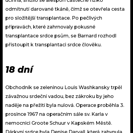
účinná, snížilo se alespoň částečně riziko
odmítnutí darované tkáně, čímž se otevřela cesta
pro složitější transplantace. Po pečlivých
přípravách, které zahrnovaly pokusné
transplantace srdce psům, se Barnard rozhodl
přistoupit k transplantaci srdce člověku.
18 dní
Obchodník se zeleninou Louis Washkansky trpěl
závažnou srdeční vadou, bez zákroku by jeho
naděje na přežití byla nulová. Operace proběhla 3.
prosince 1967 na operačním sále sv. Karla v
nemocnici Groote Schuur v Kapském Městě.
Dárkyní srdce byla Denise Darvall, která zahynula