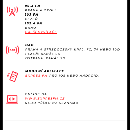
90.3 FM
PRAHA A OKOLÍ
103 FM
PLZEŇ
102.4 FM
BRNO
DALŠÍ VYSÍLAČE
DAB
PRAHA A STŘEDOČESKÝ KRAJ: 7C, 7A NEBO 10D
PLZEŇ: KANÁL 6D
OSTRAVA: KANÁL 7D
MOBILNÍ APLIKACE
EXPRES FM
PRO IOS NEBO ANDROID.
ONLINE NA
WWW.EXPRESFM.CZ
NEBO PŘÍMO NA SEZNAMU.