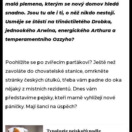
malá plemena, kterým se nový domov hledá
snadno. Jsou tu ale i ti, o něž nikdo nestojí.
Usměje se štěstí na třináctiletého Drobka,
jednookého Arwina, energického Arthura a
temperamentního Ozzyho?
Poohlížíte se po zvířecím parťákovi? Ještě než
zavoláte do chovatelské stanice, omrkněte
stránky českých útulků, třeba vám padne do oka
nějaký z místních rezidentů. Dnes vám
představíme pejsky, kteří marně vyhlížejí nové
páníčky. Mají šanci na úspěch?
Typologie pejskařů podle