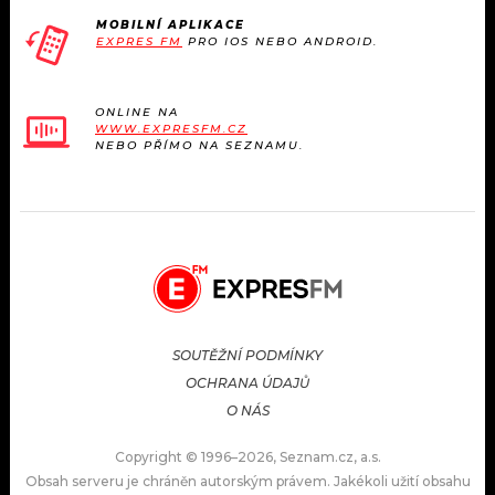
MOBILNÍ APLIKACE
EXPRES FM
PRO IOS NEBO ANDROID.
ONLINE NA
WWW.EXPRESFM.CZ
NEBO PŘÍMO NA SEZNAMU.
SOUTĚŽNÍ PODMÍNKY
OCHRANA ÚDAJŮ
O NÁS
Copyright © 1996–2026, Seznam.cz, a.s.
Obsah serveru je chráněn autorským právem. Jakékoli užití obsahu