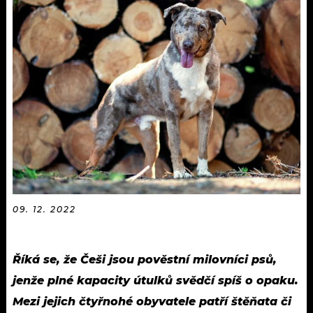
KALENDÁŘ
PROGRAM
KVÍZY
PLAYLIST
VIP
JAK NALADIT
TRENDY
KULTURA
MIX
OSTATNÍ
09. 12. 2022
Říká se, že Češi jsou pověstní milovníci psů,
jenže plné kapacity útulků svědčí spíš o opaku.
Mezi jejich čtyřnohé obyvatele patří štěňata či