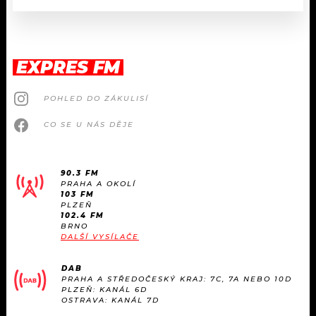
EXPRES FM
POHLED DO ZÁKULISÍ
CO SE U NÁS DĚJE
90.3 FM
PRAHA A OKOLÍ
103 FM
PLZEŇ
102.4 FM
BRNO
DALŠÍ VYSÍLAČE
DAB
PRAHA A STŘEDOČESKÝ KRAJ: 7C, 7A NEBO 10D
PLZEŇ: KANÁL 6D
OSTRAVA: KANÁL 7D