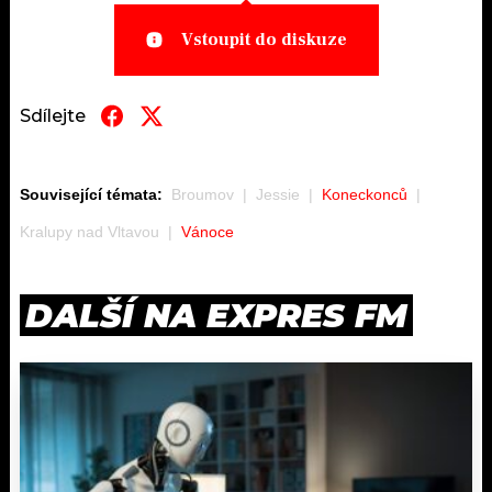
Vstoupit do diskuze
Sdílejte
Související témata:
Broumov
Jessie
Koneckonců
Kralupy nad Vltavou
Vánoce
DALŠÍ NA EXPRES FM