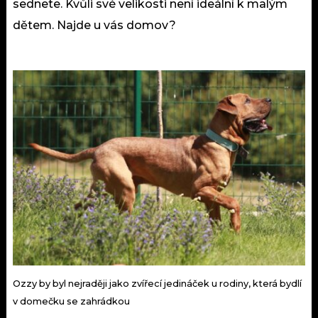
sednete. Kvůli své velikosti není ideální k malým
dětem. Najde u vás domov?
Ozzy by byl nejraději jako zvířecí jedináček u rodiny, která bydlí
v domečku se zahrádkou