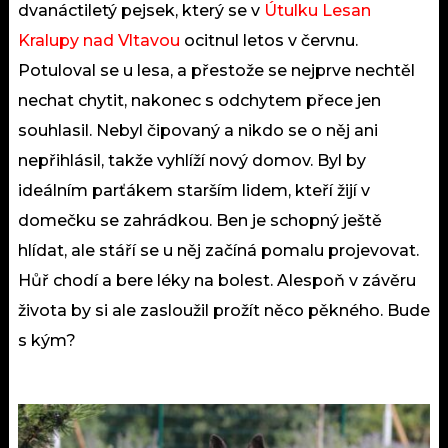
dvanáctiletý pejsek, který se v
Útulku Lesan
Kralupy nad Vltavou
ocitnul letos v červnu.
Potuloval se u lesa, a přestože se nejprve nechtěl
nechat chytit, nakonec s odchytem přece jen
souhlasil. Nebyl čipovaný a nikdo se o něj ani
nepřihlásil, takže vyhlíží nový domov. Byl by
ideálním parťákem starším lidem, kteří žijí v
domečku se zahrádkou. Ben je schopný ještě
hlídat, ale stáří se u něj začíná pomalu projevovat.
Hůř chodí a bere léky na bolest. Alespoň v závěru
života by si ale zasloužil prožít něco pěkného. Bude
s kým?