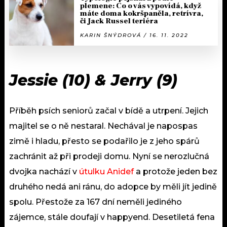
plemene: Co o vás vypovídá, když
máte doma kokršpaněla, retrívra,
či Jack Russel teriéra
KARIN ŠNÝDROVÁ / 16. 11. 2022
Jessie (10) & Jerry (9)
Příběh psích seniorů začal v bídě a utrpení. Jejich
majitel se o ně nestaral. Nechával je napospas
zimě i hladu, přesto se podařilo je z jeho spárů
zachránit až při prodeji domu. Nyní se nerozlučná
dvojka nachází v
útulku Anidef
a protože jeden bez
druhého nedá ani ránu, do adopce by měli jít jedině
spolu. Přestože za 167 dní neměli jediného
zájemce, stále doufají v happyend. Desetiletá fena