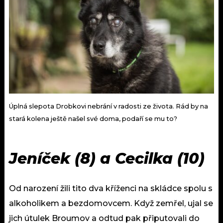
Úplná slepota Drobkovi nebrání v radosti ze života. Rád by na
stará kolena ještě našel své doma, podaří se mu to?
Jeníček (8) a Cecilka (10)
Od narození žili tito dva kříženci na skládce spolu s
alkoholikem a bezdomovcem. Když zemřel, ujal se
jich útulek Broumov a odtud pak připutovali do