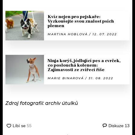
Kvíz nejen pro pejskaře:
Vyzkoušejte svou znalost psích
plemen
MARTINA HOBLOVÁ / 12. 07. 2022
Ninja korýš, jódlující pes a cvrček,
co poslouchá kolenem:
Zajímavosti ze zvířecí říše
MARIE BINAROVÁ / 31. 08. 2022
Zdroj fotografií: archiv útulků
Diskuze
13