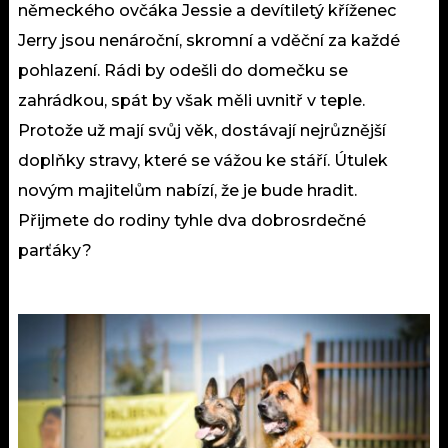
německého ovčáka Jessie a devítiletý kříženec
Jerry jsou nenároční, skromní a vděční za každé
pohlazení. Rádi by odešli do domečku se
zahrádkou, spát by však měli uvnitř v teple.
Protože už mají svůj věk, dostávají nejrůznější
doplňky stravy, které se vážou ke stáří. Útulek
novým majitelům nabízí, že je bude hradit.
Přijmete do rodiny tyhle dva dobrosrdečné
parťáky?