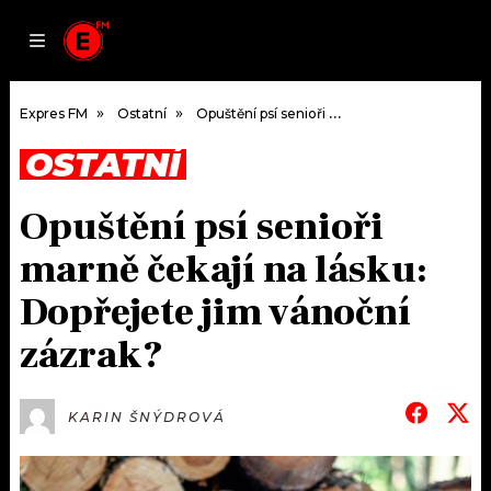
JAK
ČLÁNKY
PODCASTY
SEZNAM.CZ
NALADIT
Expres FM
Ostatní
Opuštění psí senioři marně čekají na lásku: Dopřejete jim vánoční zázrak?
OSTATNÍ
DOMŮ
Opuštění psí senioři
ČLÁNKY
marně čekají na lásku:
AKTUÁLNĚ
PODCASTY
Dopřejete jim vánoční
zázrak?
HUDBA
JAK NALADIT
ROZHOVORY
RÁDIO
KARIN ŠNÝDROVÁ
#NEBUDUDOMA
APLIKACE
SOUTĚŽE