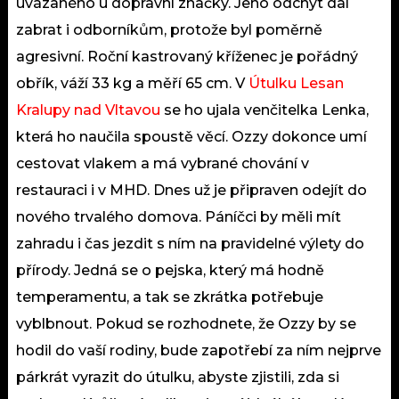
uvázaného u dopravní značky. Jeho odchyt dal
zabrat i odborníkům, protože byl poměrně
agresivní. Roční kastrovaný kříženec je pořádný
obřík, váží 33 kg a měří 65 cm. V
Útulku Lesan
Kralupy nad Vltavou
se ho ujala venčitelka Lenka,
která ho naučila spoustě věcí. Ozzy dokonce umí
cestovat vlakem a má vybrané chování v
restauraci i v MHD. Dnes už je připraven odejít do
nového trvalého domova. Páníčci by měli mít
zahradu i čas jezdit s ním na pravidelné výlety do
přírody. Jedná se o pejska, který má hodně
temperamentu, a tak se zkrátka potřebuje
vyblbnout. Pokud se rozhodnete, že Ozzy by se
hodil do vaší rodiny, bude zapotřebí za ním nejprve
párkrát vyrazit do útulku, abyste zjistili, zda si