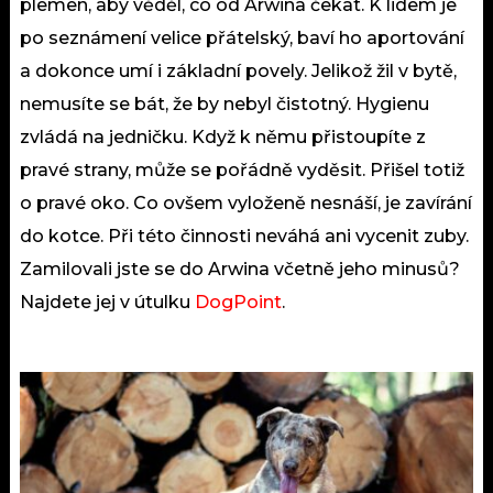
plemen, aby věděl, co od Arwina čekat. K lidem je
po seznámení velice přátelský, baví ho aportování
a dokonce umí i základní povely. Jelikož žil v bytě,
nemusíte se bát, že by nebyl čistotný. Hygienu
zvládá na jedničku. Když k němu přistoupíte z
pravé strany, může se pořádně vyděsit. Přišel totiž
o pravé oko. Co ovšem vyloženě nesnáší, je zavírání
do kotce. Při této činnosti neváhá ani vycenit zuby.
Zamilovali jste se do Arwina včetně jeho minusů?
Najdete jej v útulku
DogPoint
.