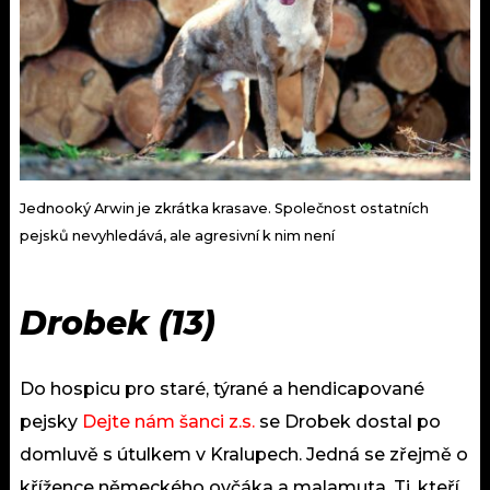
Jednooký Arwin je zkrátka krasave. Společnost ostatních
pejsků nevyhledává, ale agresivní k nim není
Drobek (13)
Do hospicu pro staré, týrané a hendicapované
pejsky
Dejte nám šanci z.s.
se Drobek dostal po
domluvě s útulkem v Kralupech. Jedná se zřejmě o
křížence německého ovčáka a malamuta. Ti, kteří