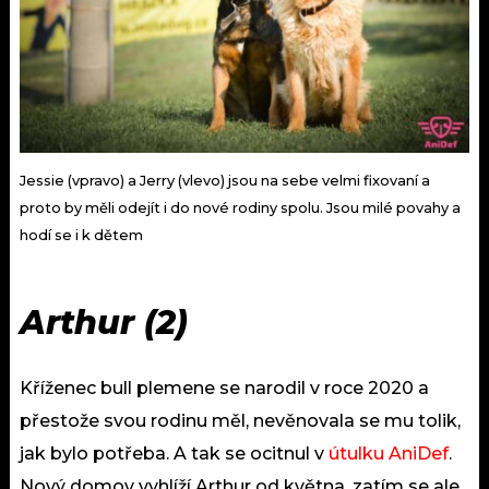
Jessie (vpravo) a Jerry (vlevo) jsou na sebe velmi fixovaní a
proto by měli odejít i do nové rodiny spolu. Jsou milé povahy a
hodí se i k dětem
Arthur
(2)
Kříženec bull plemene se narodil v roce 2020 a
přestože svou rodinu měl, nevěnovala se mu tolik,
jak bylo potřeba. A tak se ocitnul v
útulku AniDef
.
Nový domov vyhlíží Arthur od května, zatím se ale