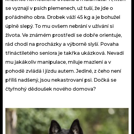
se vyznají v psích plemenech, už tuší, že jde o
pořádného obra. Drobek váží 45 kg a je bohužel
úplně slepý. To mu ovšem nebrání v užívání si
života. Ve známém prostředí se dobře orientuje,
rád chodí na procházky a výborně slyší. Povaha
třináctiletého seniora je takřka ukázková. Nevadí
mu jakákoliv manipulace, miluje mazlení a v
pohodě zvládá i jízdu autem. Jediné, z čeho není
příliš nadšený, jsou nekastrovaní psi. Dočká se
čtyřnohý dědoušek nového domova?