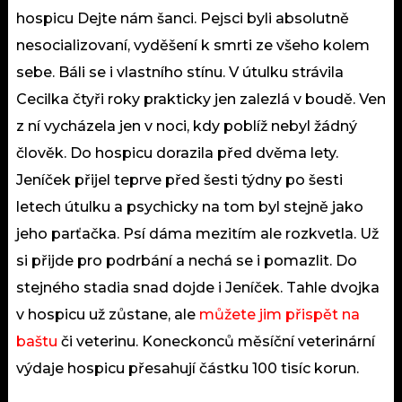
hospicu Dejte nám šanci. Pejsci byli absolutně
nesocializovaní, vyděšení k smrti ze všeho kolem
sebe. Báli se i vlastního stínu. V útulku strávila
Cecilka čtyři roky prakticky jen zalezlá v boudě. Ven
z ní vycházela jen v noci, kdy poblíž nebyl žádný
člověk. Do hospicu dorazila před dvěma lety.
Jeníček přijel teprve před šesti týdny po šesti
letech útulku a psychicky na tom byl stejně jako
jeho parťačka. Psí dáma mezitím ale rozkvetla. Už
si přijde pro podrbání a nechá se i pomazlit. Do
stejného stadia snad dojde i Jeníček. Tahle dvojka
v hospicu už zůstane, ale
můžete jim přispět na
baštu
či veterinu. Koneckonců měsíční veterinární
výdaje hospicu přesahují částku 100 tisíc korun.