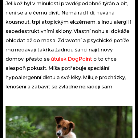
Jelikož byl v minulosti pravděpodobně týrán a bit,
není se ale čemu divit. Nemá rád lidi, neváhá
kousnout, trpí atopickým ekzémem, silnou alergií i
sebedestruktivními sklony. Vlastní nohu si dokáže
ohlodat až do masa. Zdravotní a psychické potíže
mu nedávají takřka žádnou šanci najít nový
domov, přesto se
útulek DogPoint
o to chce
alespoň pokusit. Míša potřebuje speciální
hypoalergenní dietu a své léky. Miluje procházky,
lenošení a zabavit se zvládne nejraději sám.