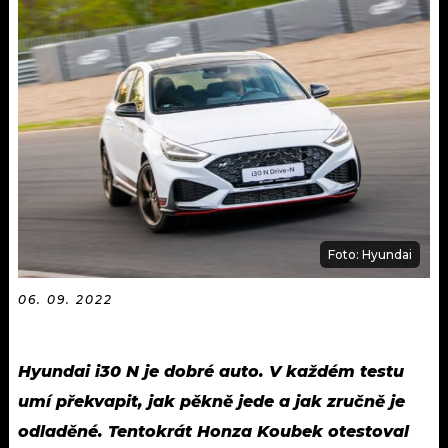
KALENDÁŘ
PROGRAM
KVÍZY
PLAYLIST
VIP
JAK NALADIT
TRENDY
KULTURA
MIX
Foto: Hyundai
OSTATNÍ
06. 09. 2022
Hyundai i30 N je dobré auto. V každém testu
umí překvapit, jak pěkně jede a jak zručně je
odladěné. Tentokrát Honza Koubek otestoval