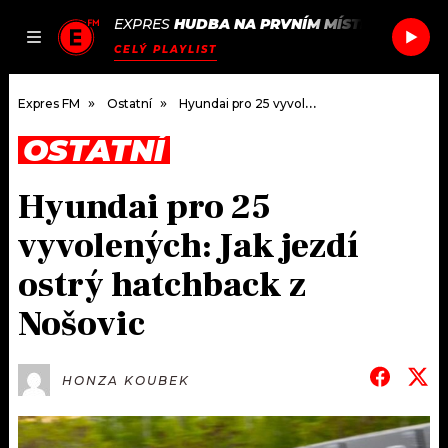
EXPRES
HUDBA NA PRVNÍM MÍSTĚ
/
JESSIE 
JAK
ČLÁNKY
PODCASTY
SEZNAM.CZ
CELÝ PLAYLIST
NALADIT
Expres FM
Ostatní
Hyundai pro 25 vyvolených: Jak jezdí ostrý hatchback z Nošovic
OSTATNÍ
DOMŮ
Hyundai pro 25
ČLÁNKY
vyvolených: Jak jezdí
AKTUÁLNĚ
PODCASTY
ostrý hatchback z
Nošovic
HUDBA
JAK NALADIT
ROZHOVORY
RÁDIO
HONZA KOUBEK
#NEBUDUDOMA
APLIKACE
SOUTĚŽE