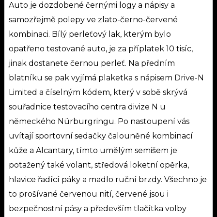
Auto je dozdobené černými logy a nápisy a
samozřejmě polepy ve zlato-černo-červené
kombinaci. Bílý perleťový lak, kterým bylo
opatřeno testované auto, je za příplatek 10 tisíc,
jinak dostanete černou perleť. Na předním
blatníku se pak vyjímá plaketka s nápisem Drive-N
Limited a číselným kódem, který v sobě skrývá
souřadnice testovacího centra divize N u
německého Nürburgringu.
Po nastoupení vás
uvítají sportovní sedačky čalouněné kombinací
kůže a Alcantary, tímto umělým semišem je
potažený také volant, středová loketní opěrka,
hlavice řadící páky a madlo ruční brzdy. Všechno je
to prošívané červenou nití, červené jsou i
bezpečnostní pásy a především tlačítka volby