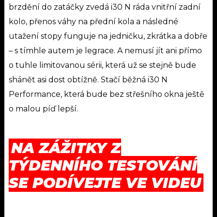
brzdění do zatáčky zvedá i30 N ráda vnitřní zadní
kolo, přenos váhy na přední kola a následné
utažení stopy funguje na jedničku, zkrátka a dobře
– s tímhle autem je legrace. A nemusí jít ani přímo
o tuhle limitovanou sérii, která už se stejně bude
shánět asi dost obtížně. Stačí běžná i30 N
Performance, která bude bez střešního okna ještě
o malou píď lepší.
NA ZÁŽITKY Z
TÝDENNÍHO TESTOVÁNÍ
SE PODÍVEJTE VE VIDEU