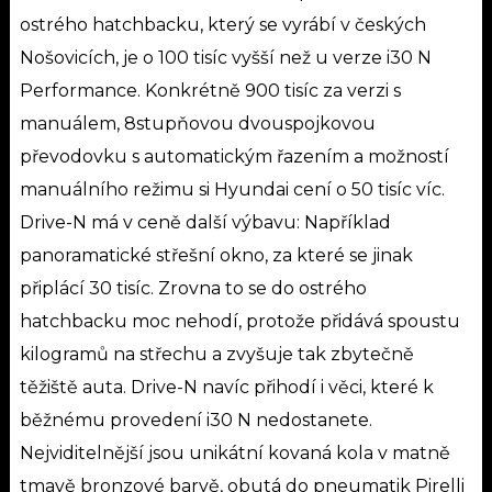
ostrého hatchbacku, který se vyrábí v českých
Nošovicích, je o 100 tisíc vyšší než u verze i30 N
Performance. Konkrétně 900 tisíc za verzi s
manuálem, 8stupňovou dvouspojkovou
převodovku s automatickým řazením a možností
manuálního režimu si Hyundai cení o 50 tisíc víc.
Drive-N má v ceně další výbavu: Například
panoramatické střešní okno, za které se jinak
připlácí 30 tisíc. Zrovna to se do ostrého
hatchbacku moc nehodí, protože přidává spoustu
kilogramů na střechu a zvyšuje tak zbytečně
těžiště auta.
Drive-N navíc přihodí i věci, které k
běžnému provedení i30 N nedostanete.
Nejviditelnější jsou unikátní kovaná kola v matně
tmavě bronzové barvě, obutá do pneumatik Pirelli