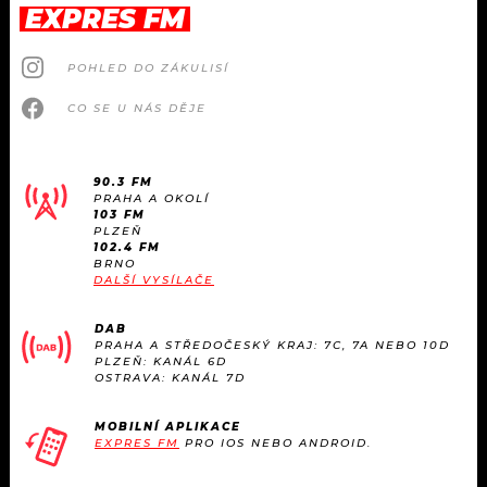
EXPRES FM
POHLED DO ZÁKULISÍ
CO SE U NÁS DĚJE
90.3 FM
PRAHA A OKOLÍ
103 FM
PLZEŇ
102.4 FM
BRNO
DALŠÍ VYSÍLAČE
DAB
PRAHA A STŘEDOČESKÝ KRAJ: 7C, 7A NEBO 10D
PLZEŇ: KANÁL 6D
OSTRAVA: KANÁL 7D
MOBILNÍ APLIKACE
EXPRES FM
PRO IOS NEBO ANDROID.