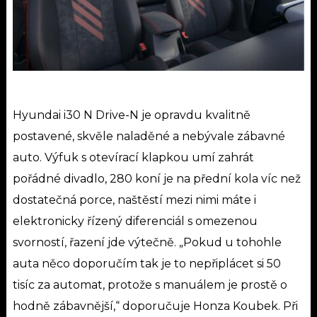
Hyundai i30 N Drive-N je opravdu kvalitně
postavené, skvěle naladěné a nebývale zábavné
auto. Výfuk s otevírací klapkou umí zahrát
pořádné divadlo, 280 koní je na přední kola víc než
dostatečná porce, naštěstí mezi nimi máte i
elektronicky řízený diferenciál s omezenou
svorností, řazení jde výtečně. „Pokud u tohohle
auta něco doporučím tak je to nepřiplácet si 50
tisíc za automat, protože s manuálem je prostě o
hodně zábavnější,“ doporučuje Honza Koubek. Při