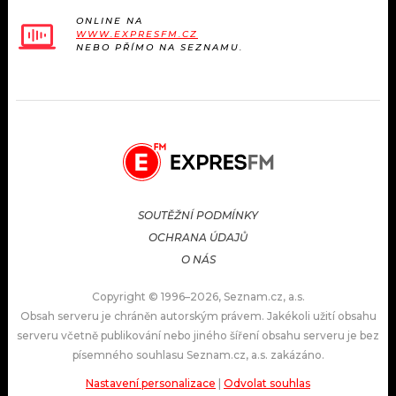
ONLINE NA
WWW.EXPRESFM.CZ
NEBO PŘÍMO NA SEZNAMU.
SOUTĚŽNÍ PODMÍNKY
OCHRANA ÚDAJŮ
O NÁS
Copyright © 1996–2026, Seznam.cz, a.s.
Obsah serveru je chráněn autorským právem. Jakékoli užití obsahu
serveru včetně publikování nebo jiného šíření obsahu serveru je bez
písemného souhlasu Seznam.cz, a.s. zakázáno.
Nastavení personalizace
|
Odvolat souhlas