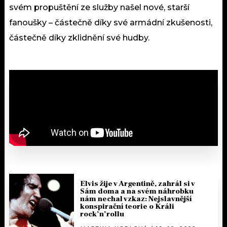
svém propuštění ze služby našel nové, starší
fanoušky – částečně díky své armádní zkušenosti,
částečně díky zklidnění své hudby.
Elvis žije v Argentině, zahrál si v
Sám doma a na svém náhrobku
nám nechal vzkaz: Nejslavnější
konspirační teorie o Králi
rock’n’rollu