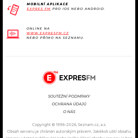
MOBILNÍ APLIKACE
EXPRES FM
PRO IOS NEBO ANDROID.
ONLINE NA
WWW.EXPRESFM.CZ
NEBO PŘÍMO NA SEZNAMU.
SOUTĚŽNÍ PODMÍNKY
OCHRANA ÚDAJŮ
O NÁS
Copyright © 1996–2026, Seznam.cz, a.s.
Obsah serveru je chráněn autorským právem. Jakékoli užití obsahu