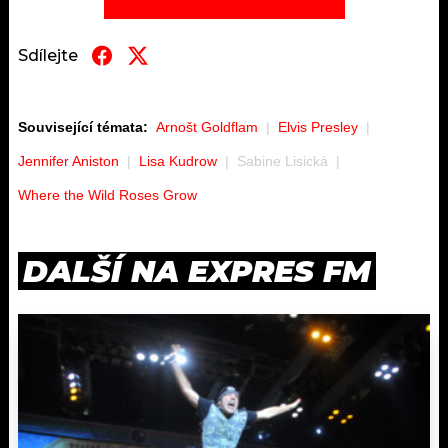
Sdílejte
Související témata:
Arnošt Goldflam
Elvis Presley
Jennifer Aniston
Lisa Kudrow
Sabine Lisická
Where the Wild Roses Grow
DALŠÍ NA EXPRES FM