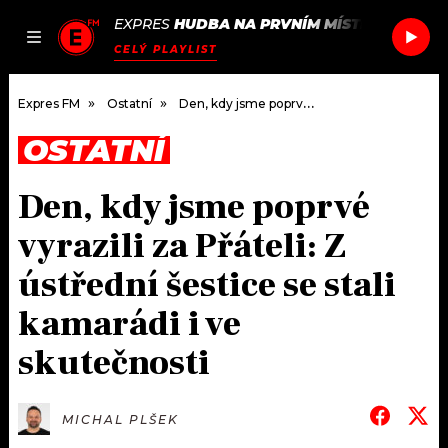
EXPRES
HUDBA NA PRVNÍM MÍSTĚ
/
KLARA.
JAK
ČLÁNKY
PODCASTY
SEZNAM.CZ
CELÝ PLAYLIST
NALADIT
Expres FM
Ostatní
Den, kdy jsme poprvé vyrazili za Přáteli: Z ústřední šestice se stali kamarádi i ve skutečnosti
OSTATNÍ
DOMŮ
Den, kdy jsme poprvé
ČLÁNKY
vyrazili za Přáteli: Z
AKTUÁLNĚ
PODCASTY
ústřední šestice se stali
kamarádi i ve
HUDBA
JAK NALADIT
skutečnosti
ROZHOVORY
RÁDIO
#NEBUDUDOMA
APLIKACE
SOUTĚŽE
MICHAL PLŠEK