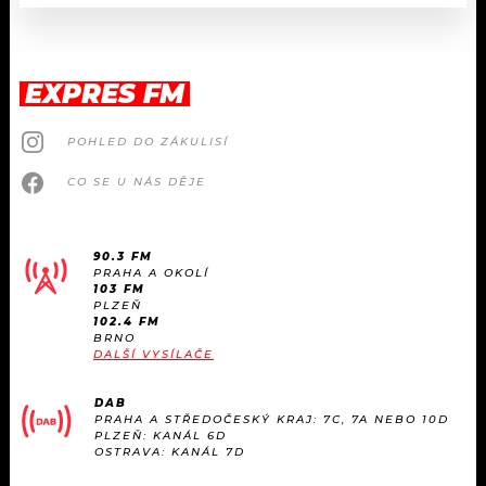
EXPRES FM
POHLED DO ZÁKULISÍ
CO SE U NÁS DĚJE
90.3 FM
PRAHA A OKOLÍ
103 FM
PLZEŇ
102.4 FM
BRNO
DALŠÍ VYSÍLAČE
DAB
PRAHA A STŘEDOČESKÝ KRAJ: 7C, 7A NEBO 10D
PLZEŇ: KANÁL 6D
OSTRAVA: KANÁL 7D