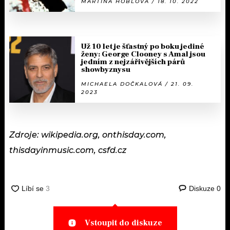
MARTINA HOBLOVÁ / 18. 10. 2022
Už 10 let je šťastný po boku jediné
ženy: George Clooney s Amal jsou
jedním z nejzářivějších párů
showbyznysu
MICHAELA DOČKALOVÁ / 21. 09.
2023
Zdroje: wikipedia.org, onthisday.com,
thisdayinmusic.com, csfd.cz
Diskuze
0
Vstoupit do diskuze