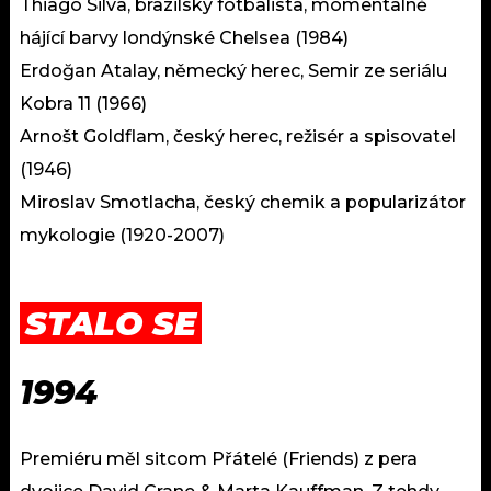
Thiago Silva, brazilský fotbalista, momentálně
hájící barvy londýnské Chelsea (1984)
Erdoğan Atalay, německý herec, Semir ze seriálu
Kobra 11 (1966)
Arnošt Goldflam, český herec, režisér a spisovatel
(1946)
Miroslav Smotlacha, český chemik a popularizátor
mykologie (1920-2007)
STALO SE
1994
Premiéru měl sitcom Přátelé (Friends) z pera