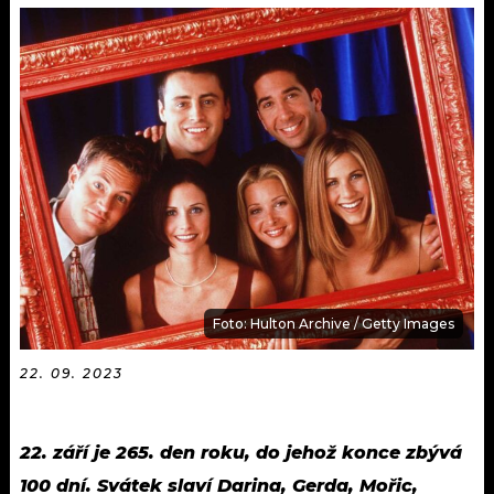
KALENDÁŘ
PROGRAM
KVÍZY
PLAYLIST
VIP
JAK NALADIT
TRENDY
KULTURA
MIX
Foto: Hulton Archive / Getty Images
OSTATNÍ
22. 09. 2023
22. září je 265. den roku, do jehož konce zbývá
100 dní. Svátek slaví Darina, Gerda, Mořic,