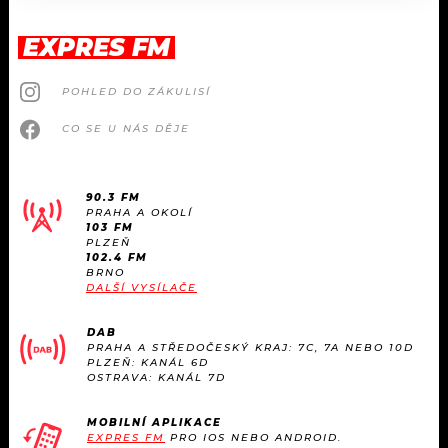
EXPRES FM
POHLED DO ZÁKULISÍ
CO SE U NÁS DĚJE
90.3 FM
PRAHA A OKOLÍ
103 FM
PLZEŇ
102.4 FM
BRNO
DALŠÍ VYSÍLAČE
DAB
PRAHA A STŘEDOČESKÝ KRAJ: 7C, 7A NEBO 10D
PLZEŇ: KANÁL 6D
OSTRAVA: KANÁL 7D
MOBILNÍ APLIKACE
EXPRES FM
PRO IOS NEBO ANDROID.