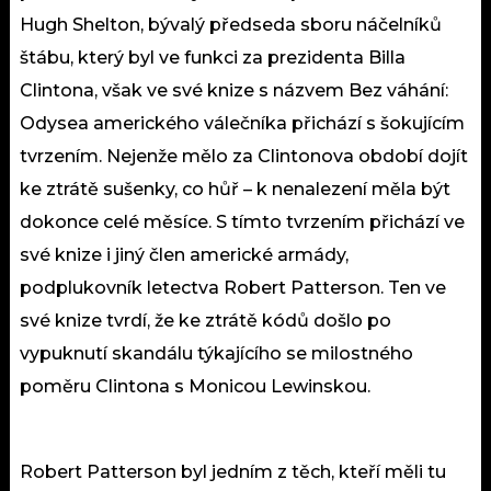
Hugh Shelton, bývalý předseda sboru náčelníků
štábu, který byl ve funkci za prezidenta Billa
Clintona, však ve své knize s názvem Bez váhání:
Odysea amerického válečníka přichází s šokujícím
tvrzením. Nejenže mělo za Clintonova období dojít
ke ztrátě sušenky, co hůř – k nenalezení měla být
dokonce celé měsíce. S tímto tvrzením přichází ve
své knize i jiný člen americké armády,
podplukovník letectva Robert Patterson. Ten ve
své knize tvrdí, že ke ztrátě kódů došlo po
vypuknutí skandálu týkajícího se milostného
poměru Clintona s Monicou Lewinskou.
Robert Patterson byl jedním z těch, kteří měli tu