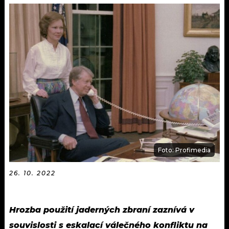
KALENDÁŘ
PROGRAM
KVÍZY
PLAYLIST
VIP
JAK NALADIT
TRENDY
KULTURA
MIX
Foto: Profimedia
OSTATNÍ
26. 10. 2022
Hrozba použití jaderných zbraní zaznívá v
souvislosti s eskalací válečného konfliktu na