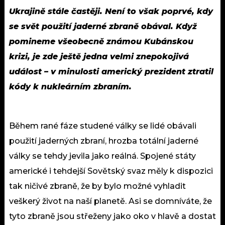
Ukrajině stále častěji. Není to však poprvé, kdy
se svět použití jaderné zbraně obával. Když
pomineme všeobecně známou Kubánskou
krizi, je zde ještě jedna velmi znepokojivá
událost – v minulosti americký prezident ztratil
kódy k nukleárním zbraním.
Během rané fáze studené války se lidé obávali
použití jaderných zbraní, hrozba totální jaderné
války se tehdy jevila jako reálná. Spojené státy
americké i tehdejší Sovětský svaz měly k dispozici
tak ničivé zbraně, že by bylo možné vyhladit
veškerý život na naší planetě. Asi se domníváte, že
tyto zbraně jsou střeženy jako oko v hlavě a dostat