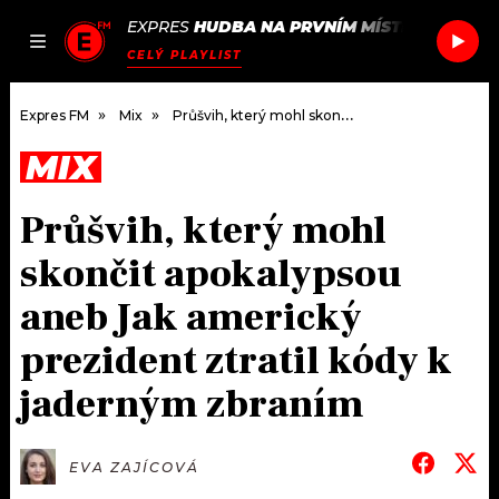
EXPRES
HUDBA NA PRVNÍM MÍSTĚ
/
SUNSCR
JAK
ČLÁNKY
PODCASTY
SEZNAM.CZ
CELÝ PLAYLIST
NALADIT
Expres FM
Mix
Průšvih, který mohl skončit apokalypsou aneb Jak americký prezident ztratil kódy k jaderným zbraním
MIX
DOMŮ
Průšvih, který mohl
ČLÁNKY
skončit apokalypsou
AKTUÁLNĚ
PODCASTY
aneb Jak americký
prezident ztratil kódy k
HUDBA
JAK NALADIT
jaderným zbraním
ROZHOVORY
RÁDIO
#NEBUDUDOMA
APLIKACE
SOUTĚŽE
EVA ZAJÍCOVÁ