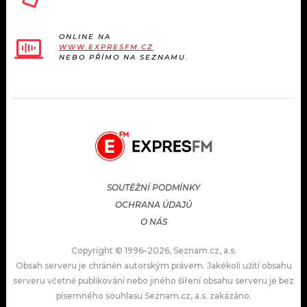
ONLINE NA
WWW.EXPRESFM.CZ
NEBO PŘÍMO NA SEZNAMU.
SOUTĚŽNÍ PODMÍNKY
OCHRANA ÚDAJŮ
O NÁS
Copyright © 1996–2026, Seznam.cz, a.s.
Obsah serveru je chráněn autorským právem. Jakékoli užití obsahu
serveru včetně publikování nebo jiného šíření obsahu serveru je bez
písemného souhlasu Seznam.cz, a.s. zakázáno.