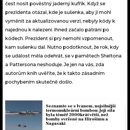
čest nosit pověstný jaderný kufřík. Když se
prezidenta otázal, kde je sušenka, aby ji mohl
vyměnit za aktualizovanou verzi, nebyly kódy k
najednou k nalezení. Ihned začalo pátrání po
kódech. Prezident si prý nemohl vzpomenout,
kam sušenku dal. Nutno podotknout, že rok, kdy
se událost měla odehrát, se v pamětech Sheltona
a Pattersona neshoduje. Je jen na vás, zda
autorům knih uvěříte, že k takto zásadním
pochybením skutečně došlo.
Seznamte se s Ivanem, nejsilnější
termonukleární bombou: Její síla
byla téměř 2000krát větší, než
bomby svržené na Hirošimu a
Nagasaki