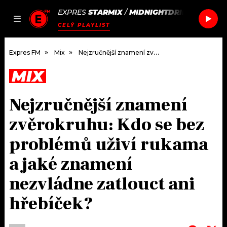
EXPRES
STARMIX
/
MIDNIGHTDRIP
JAK
ČLÁNKY
PODCASTY
SEZNAM.CZ
CELÝ PLAYLIST
NALADIT
Expres FM
Mix
Nejzručnější znamení zvěrokruhu: Kdo se bez problémů uživí rukama a jaké znamení nezvládne zatlouct ani hřebíček?
MIX
DOMŮ
Nejzručnější znamení
ČLÁNKY
zvěrokruhu: Kdo se bez
AKTUÁLNĚ
PODCASTY
problémů uživí rukama
a jaké znamení
HUDBA
JAK NALADIT
nezvládne zatlouct ani
ROZHOVORY
RÁDIO
hřebíček?
#NEBUDUDOMA
APLIKACE
SOUTĚŽE