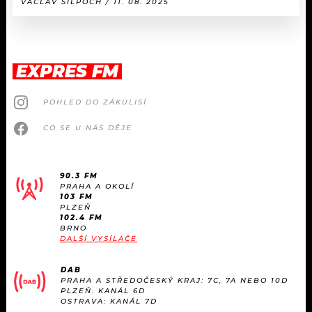
VÁCLAV ŠILPOCH / 11. 08. 2025
EXPRES FM
POHLED DO ZÁKULISÍ
CO SE U NÁS DĚJE
90.3 FM
PRAHA A OKOLÍ
103 FM
PLZEŇ
102.4 FM
BRNO
DALŠÍ VYSÍLAČE
DAB
PRAHA A STŘEDOČESKÝ KRAJ: 7C, 7A NEBO 10D
PLZEŇ: KANÁL 6D
OSTRAVA: KANÁL 7D