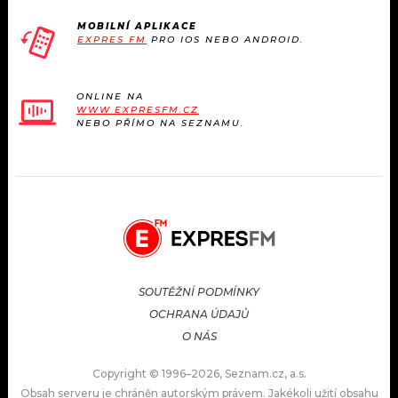
MOBILNÍ APLIKACE
EXPRES FM
PRO IOS NEBO ANDROID.
ONLINE NA
WWW.EXPRESFM.CZ
NEBO PŘÍMO NA SEZNAMU.
SOUTĚŽNÍ PODMÍNKY
OCHRANA ÚDAJŮ
O NÁS
Copyright © 1996–2026, Seznam.cz, a.s.
Obsah serveru je chráněn autorským právem. Jakékoli užití obsahu