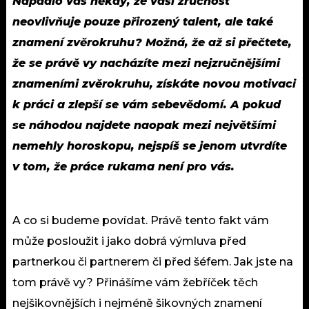
Napadlo vás někdy, že vaši zručnost
neovlivňuje pouze přirozený talent, ale také
znamení zvěrokruhu? Možná, že až si přečtete,
že se právě vy nacházíte mezi nejzručnějšími
znameními zvěrokruhu, získáte novou motivaci
k práci a zlepší se vám sebevědomí. A pokud
se náhodou najdete naopak mezi největšími
nemehly horoskopu, nejspíš se jenom utvrdíte
v tom, že práce rukama není pro vás.
A co si budeme povídat. Právě tento fakt vám
může posloužit i jako dobrá výmluva před
partnerkou či partnerem či před šéfem. Jak jste na
tom právě vy? Přinášíme vám žebříček těch
nejšikovnějších i nejméně šikovných znamení