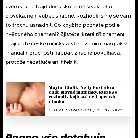
zvěrokruhu. Najít dnes skutečně šikovného
člověka, není vůbec snadné. Rozhodli jsme se vám
to trochu usnadnit. Co když ho poznáte podle
hvězdného znamení? Zjistěte, která tři znamení
mají zlaté české ručičky a které za nimi naopak v
manuální zručnosti naopak značně pokulhává,
protože nezatluče ani hřebík.
Mayim Bialik, Nelly Furtado a
další slavné maminky, které se
rozhodly kojit své děti opravdu
dlouho
ELIANA MORAVCOVÁ / 29. 07. 2022
Panna vše dotahuje