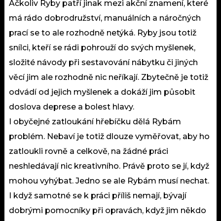
Ačkoliv Ryby patří jinak mezi akční znamení, které
má rádo dobrodružství, manuálních a náročných
prací se to ale rozhodně netýká. Ryby jsou totiž
snílci, kteří se rádi pohrouží do svých myšlenek,
složité návody při sestavování nábytku či jiných
věcí jim ale rozhodně nic neříkají. Zbytečně je totiž
odvádí od jejich myšlenek a dokáží jim působit
doslova deprese a bolest hlavy.
I obyčejné zatloukání hřebíčku dělá Rybám
problém. Nebaví je totiž dlouze vyměřovat, aby ho
zatloukli rovně a celkově, na žádné práci
neshledávají nic kreativního. Právě proto se jí, když
mohou vyhýbat. Jedno se ale Rybám musí nechat.
I když samotné se k práci příliš nemají, bývají
dobrými pomocníky při opravách, když jim někdo