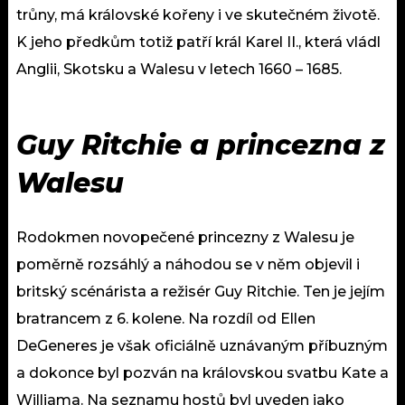
trůny, má královské kořeny i ve skutečném životě.
K jeho předkům totiž patří král Karel II., která vládl
Anglii, Skotsku a Walesu v letech 1660 – 1685.
Guy Ritchie a princezna z
Walesu
Rodokmen novopečené princezny z Walesu je
poměrně rozsáhlý a náhodou se v něm objevil i
britský scénárista a režisér Guy Ritchie. Ten je jejím
bratrancem z 6. kolene. Na rozdíl od Ellen
DeGeneres je však oficiálně uznávaným příbuzným
a dokonce byl pozván na královskou svatbu Kate a
Williama. Na seznamu hostů byl uveden jako