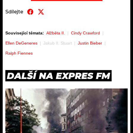
Sdílejte
Související témata:
Alžběta II.
Cindy Crawford
Ellen DeGeneres
Jakub II. Stuart
Justin Bieber
Ralph Fiennes
DALŠÍ NA EXPRES FM