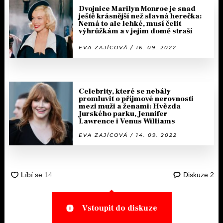
Dvojnice Marilyn Monroe je snad
ještě krásnější než slavná herečka:
Nemá to ale lehké, musí čelit
výhrůžkám a v jejím domě straší
EVA ZAJÍCOVÁ / 16. 09. 2022
Celebrity, které se nebály
promluvit o příjmové nerovnosti
mezi muži a ženami: Hvězda
Jurského parku, Jennifer
Lawrence i Venus Williams
EVA ZAJÍCOVÁ / 14. 09. 2022
Diskuze
2
Vstoupit do diskuze