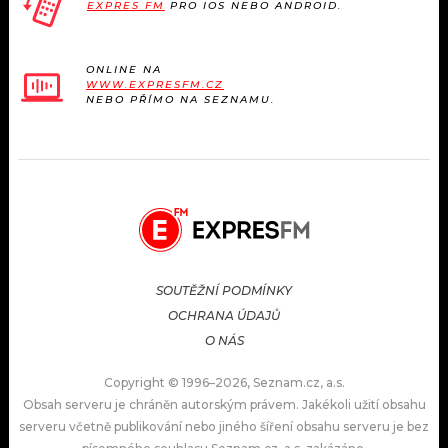
EXPRES FM
PRO IOS NEBO ANDROID.
ONLINE NA
WWW.EXPRESFM.CZ
NEBO PŘÍMO NA SEZNAMU.
SOUTĚŽNÍ PODMÍNKY
OCHRANA ÚDAJŮ
O NÁS
Copyright © 1996–2026, Seznam.cz, a.s.
Obsah serveru je chráněn autorským právem. Jakékoli užití obsahu
serveru včetně publikování nebo jiného šíření obsahu serveru je bez