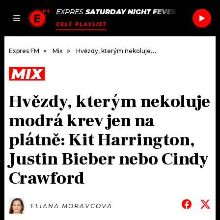
EXPRES
SATURDAY NIGHT FEVER
/
SATURDAY
JAK
ČLÁNKY
PODCASTY
SEZNAM.CZ
CELÝ PLAYLIST
NALADIT
Expres FM
Mix
Hvězdy, kterým nekoluje modrá krev jen na plátně: Kit Harrington, Justin Bieber nebo Cindy Crawford
MIX
DOMŮ
Hvězdy, kterým nekoluje
ČLÁNKY
modrá krev jen na
AKTUÁLNĚ
PODCASTY
plátně: Kit Harrington,
Justin Bieber nebo Cindy
HUDBA
JAK NALADIT
Crawford
ROZHOVORY
RÁDIO
#NEBUDUDOMA
APLIKACE
SOUTĚŽE
ELIANA MORAVCOVÁ