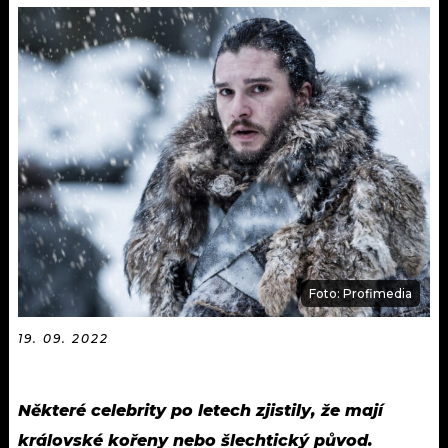
KALENDÁŘ
PROGRAM
KVÍZY
PLAYLIST
VIP
JAK NALADIT
TRENDY
KULTURA
MIX
Foto: Profimedia
OSTATNÍ
19. 09. 2022
Některé celebrity po letech zjistily, že mají
královské kořeny nebo šlechtický původ.