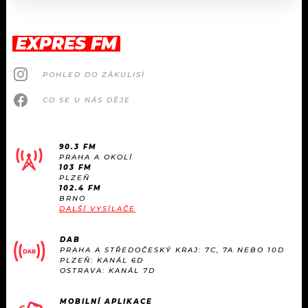
EXPRES FM
POHLED DO ZÁKULISÍ
CO SE U NÁS DĚJE
90.3 FM
PRAHA A OKOLÍ
103 FM
PLZEŇ
102.4 FM
BRNO
DALŠÍ VYSÍLAČE
DAB
PRAHA A STŘEDOČESKÝ KRAJ: 7C, 7A NEBO 10D
PLZEŇ: KANÁL 6D
OSTRAVA: KANÁL 7D
MOBILNÍ APLIKACE