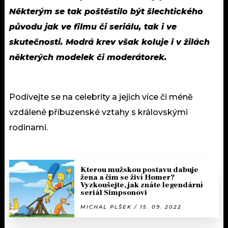
Některým se tak poštěstilo být šlechtického
původu jak ve filmu či seriálu, tak i ve
skutečnosti. Modrá krev však koluje i v žilách
některých modelek či moderátorek.
Podívejte se na celebrity a jejich více či méně
vzdálené příbuzenské vztahy s královskými
rodinami.
Kterou mužskou postavu dabuje
žena a čím se živí Homer?
Vyzkoušejte, jak znáte legendární
seriál Simpsonovi
MICHAL PLŠEK / 15. 09. 2022