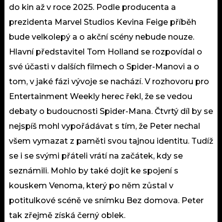
do kin až v roce 2025. Podle producenta a
prezidenta Marvel Studios Kevina Feige příběh
bude velkolepý a o akční scény nebude nouze.
Hlavní představitel Tom Holland se rozpovídal o
své účasti v dalších filmech o Spider-Manovi a o
tom, v jaké fázi vývoje se nachází. V rozhovoru pro
Entertainment Weekly herec řekl, že se vedou
debaty o budoucnosti Spider-Mana. Čtvrtý díl by se
nejspíš mohl vypořádávat s tím, že Peter nechal
všem vymazat z paměti svou tajnou identitu. Tudíž
se i se svými přáteli vrátí na začátek, kdy se
seznámili. Mohlo by také dojít ke spojení s
kouskem Venoma, který po něm zůstal v
potitulkové scéně ve snímku Bez domova. Peter
tak zřejmě získá černý oblek.