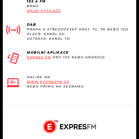
102.4 FM
BRNO
DALŠÍ VYSÍLAČE
DAB
PRAHA A STŘEDOČESKÝ KRAJ: 7C, 7A NEBO 10D
PLZEŇ: KANÁL 6D
OSTRAVA: KANÁL 7D
MOBILNÍ APLIKACE
EXPRES FM
PRO IOS NEBO ANDROID.
ONLINE NA
WWW.EXPRESFM.CZ
NEBO PŘÍMO NA SEZNAMU.