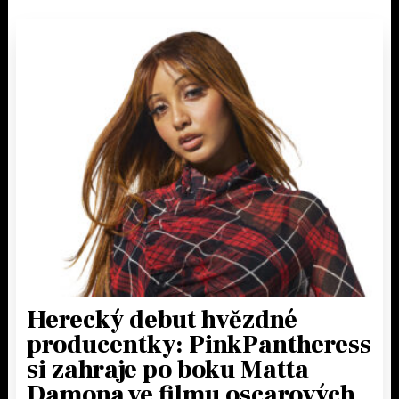
Herecký debut hvězdné
producentky: PinkPantheress
si zahraje po boku Matta
Damona ve filmu oscarových