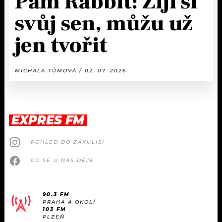
Pam Rabbit: Žiji si
svůj sen, můžu už
jen tvořit
MICHALA TŮMOVÁ / 02. 07. 2026
EXPRES FM
POHLED DO ZÁKULISÍ
CO SE U NÁS DĚJE
90.3 FM
PRAHA A OKOLÍ
103 FM
PLZEŇ