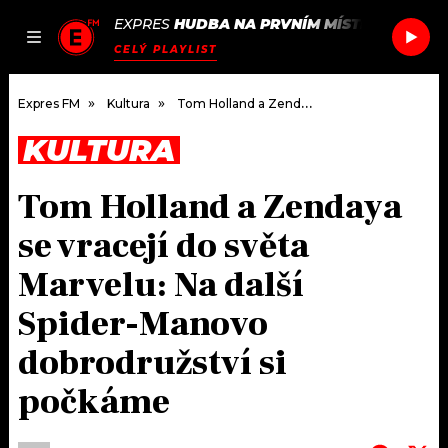
EXPRES
HUDBA NA PRVNÍM MÍSTĚ
/
PHOENI
JAK
ČLÁNKY
PODCASTY
SEZNAM.CZ
CELÝ PLAYLIST
NALADIT
Expres FM
Kultura
Tom Holland a Zendaya se vracejí do světa Marvelu: Na další Spider-Manovo dobrodružství si počkáme
KULTURA
DOMŮ
Tom Holland a Zendaya
ČLÁNKY
se vracejí do světa
AKTUÁLNĚ
PODCASTY
Marvelu: Na další
Spider-Manovo
HUDBA
JAK NALADIT
dobrodružství si
ROZHOVORY
RÁDIO
počkáme
#NEBUDUDOMA
APLIKACE
SOUTĚŽE