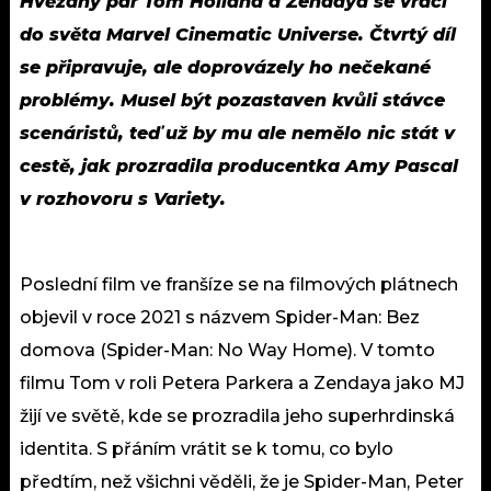
Hvězdný pár Tom Holland a Zendaya se vrací
do světa Marvel Cinematic Universe. Čtvrtý díl
se připravuje, ale doprovázely ho nečekané
problémy. Musel být pozastaven kvůli stávce
scenáristů, teď už by mu ale nemělo nic stát v
cestě, jak prozradila producentka Amy Pascal
v rozhovoru s Variety.
Poslední film ve franšíze se na filmových plátnech
objevil v roce 2021 s názvem Spider-Man: Bez
domova (Spider-Man: No Way Home). V tomto
filmu Tom v roli Petera Parkera a Zendaya jako MJ
žijí ve světě, kde se prozradila jeho superhrdinská
identita. S přáním vrátit se k tomu, co bylo
předtím, než všichni věděli, že je Spider-Man, Peter