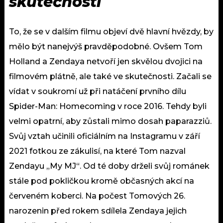
skutečnosti
To, že se v dalším filmu objeví dvě hlavní hvězdy, by
mělo být nanejvýš pravděpodobné. Ovšem Tom
Holland a Zendaya netvoří jen skvělou dvojici na
filmovém plátně, ale také ve skutečnosti. Začali se
vídat v soukromí už při natáčení prvního dílu
Spider-Man: Homecoming v roce 2016. Tehdy byli
velmi opatrní, aby zůstali mimo dosah paparazziů.
Svůj vztah učinili oficiálním na Instagramu v září
2021 fotkou ze zákulisí, na které Tom nazval
Zendayu „My MJ“. Od té doby drželi svůj románek
stále pod pokličkou kromě občasných akcí na
červeném koberci. Na počest Tomových 26.
narozenin před rokem sdílela Zendaya jejich