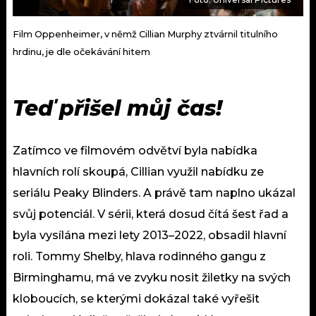
Film Oppenheimer, v němž Cillian Murphy ztvárnil titulního
hrdinu, je dle očekávání hitem
Teď přišel můj čas!
Zatímco ve filmovém odvětví byla nabídka
hlavních rolí skoupá, Cillian využil nabídku ze
seriálu Peaky Blinders. A právě tam naplno ukázal
svůj potenciál. V sérii, která dosud čítá šest řad a
byla vysílána mezi lety 2013–2022, obsadil hlavní
roli. Tommy Shelby, hlava rodinného gangu z
Birminghamu, má ve zvyku nosit žiletky na svých
kloboucích, se kterými dokázal také vyřešit