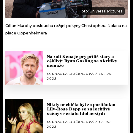
Foto: Universal Pictures
Cillian Murphy poslouchá režijní pokyny Christophera Nolana na
place Oppenheimera
Na roli Kena je prý příliš starý a
ošklivý: Ryan Gosling se s kritiky
nemaže
MICHAELA DOČKALOVÁ / 30. 06.
2023
Nikdy nechtěla být za puritánku:
Lily-Rose Depp se za lechtivé
scény v seriálu Idol nestydí
MICHAELA DOČKALOVÁ / 12. 08.
2023