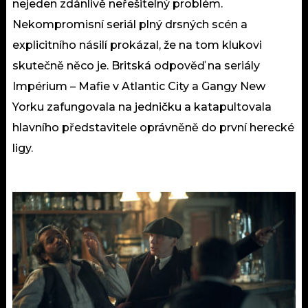
nejeden zdánlivě neřešitelný problém.
Nekompromisní seriál plný drsných scén a
explicitního násilí prokázal, že na tom klukovi
skutečně něco je. Britská odpověď na seriály
Impérium – Mafie v Atlantic City a Gangy New
Yorku zafungovala na jedničku a katapultovala
hlavního představitele oprávněně do první herecké
ligy.