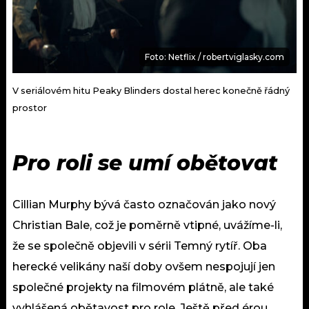
Foto: Netflix / robertviglasky.com
V seriálovém hitu Peaky Blinders dostal herec konečně řádný
prostor
Pro roli se umí obětovat
Cillian Murphy bývá často označován jako nový
Christian Bale, což je poměrně vtipné, uvážíme-li,
že se společně objevili v sérii Temný rytíř. Oba
herecké velikány naší doby ovšem nespojují jen
společné projekty na filmovém plátně, ale také
vyhlášená obětavost pro role. Ještě před érou