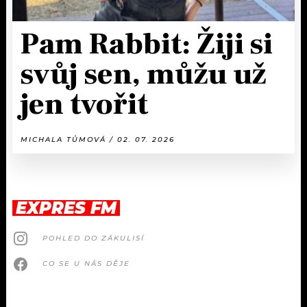
Pam Rabbit: Žiji si
svůj sen, můžu už
jen tvořit
MICHALA TŮMOVÁ / 02. 07. 2026
EXPRES FM
POHLED DO ZÁKULISÍ
CO SE U NÁS DĚJE