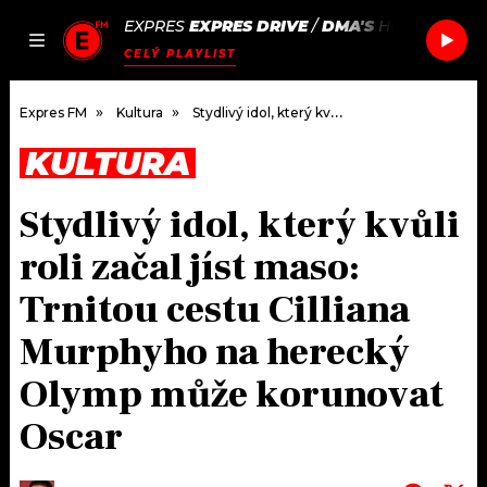
EXPRES
EXPRES DRIVE
/
DMA'S
HEATIN PARK
JAK
ČLÁNKY
PODCASTY
SEZNAM.CZ
CELÝ PLAYLIST
NALADIT
Expres FM
Kultura
Stydlivý idol, který kvůli roli začal jíst maso: Trnitou cestu Cilliana Murphyho na herecký Olymp může korunovat Oscar
KULTURA
DOMŮ
Stydlivý idol, který kvůli
ČLÁNKY
roli začal jíst maso:
AKTUÁLNĚ
PODCASTY
Trnitou cestu Cilliana
Murphyho na herecký
HUDBA
JAK NALADIT
Olymp může korunovat
ROZHOVORY
RÁDIO
Oscar
#NEBUDUDOMA
APLIKACE
SOUTĚŽE