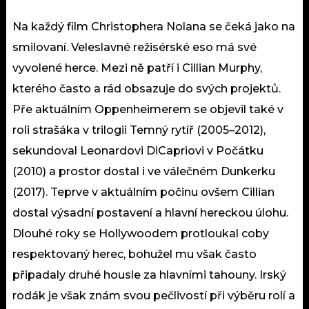
Na každý film Christophera Nolana se čeká jako na
smilovaní. Veleslavné režisérské eso má své
vyvolené herce. Mezi ně patří i Cillian Murphy,
kterého často a rád obsazuje do svých projektů.
Pře aktuálním Oppenheimerem se objevil také v
roli strašáka v trilogii Temný rytíř (2005–2012),
sekundoval Leonardovi DiCapriovi v Počátku
(2010) a prostor dostal i ve válečném Dunkerku
(2017). Teprve v aktuálním počinu ovšem Cillian
dostal výsadní postavení a hlavní hereckou úlohu.
Dlouhé roky se Hollywoodem protloukal coby
respektovaný herec, bohužel mu však často
připadaly druhé housle za hlavními tahouny. Irský
rodák je však znám svou pečlivostí při výběru rolí a