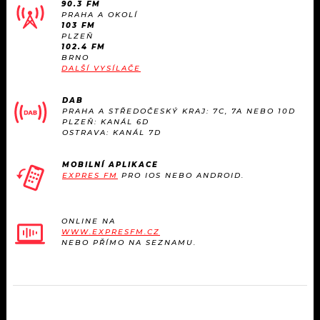
90.3 FM
PRAHA A OKOLÍ
103 FM
PLZEŇ
102.4 FM
BRNO
DALŠÍ VYSÍLAČE
DAB
PRAHA A STŘEDOČESKÝ KRAJ: 7C, 7A NEBO 10D
PLZEŇ: KANÁL 6D
OSTRAVA: KANÁL 7D
MOBILNÍ APLIKACE
EXPRES FM
PRO IOS NEBO ANDROID.
ONLINE NA
WWW.EXPRESFM.CZ
NEBO PŘÍMO NA SEZNAMU.