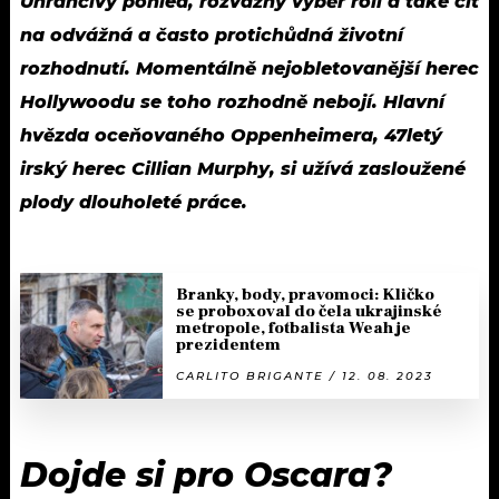
Uhrančivý pohled, rozvážný výběr rolí a také cit
na odvážná a často protichůdná životní
rozhodnutí. Momentálně nejobletovanější herec
Hollywoodu se toho rozhodně nebojí. Hlavní
hvězda oceňovaného Oppenheimera, 47letý
irský herec Cillian Murphy, si užívá zasloužené
plody dlouholeté práce.
Branky, body, pravomoci: Kličko
se proboxoval do čela ukrajinské
metropole, fotbalista Weah je
prezidentem
CARLITO BRIGANTE / 12. 08. 2023
Dojde si pro Oscara?