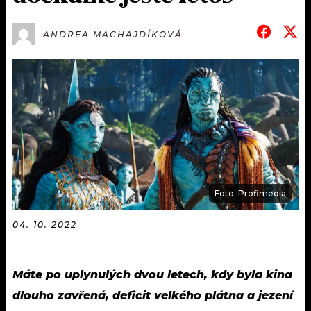
KALENDÁŘ
PROGRAM
ANDREA MACHAJDÍKOVÁ
KVÍZY
PLAYLIST
VIP
JAK NALADIT
TRENDY
KULTURA
MIX
Foto: Profimedia
OSTATNÍ
04. 10. 2022
Máte po uplynulých dvou letech, kdy byla kina
dlouho zavřená, deficit velkého plátna a jezení