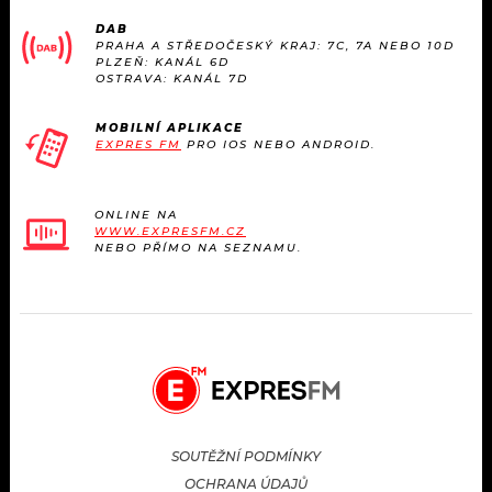
DAB
PRAHA A STŘEDOČESKÝ KRAJ: 7C, 7A NEBO 10D
PLZEŇ: KANÁL 6D
OSTRAVA: KANÁL 7D
MOBILNÍ APLIKACE
EXPRES FM
PRO IOS NEBO ANDROID.
ONLINE NA
WWW.EXPRESFM.CZ
NEBO PŘÍMO NA SEZNAMU.
SOUTĚŽNÍ PODMÍNKY
OCHRANA ÚDAJŮ