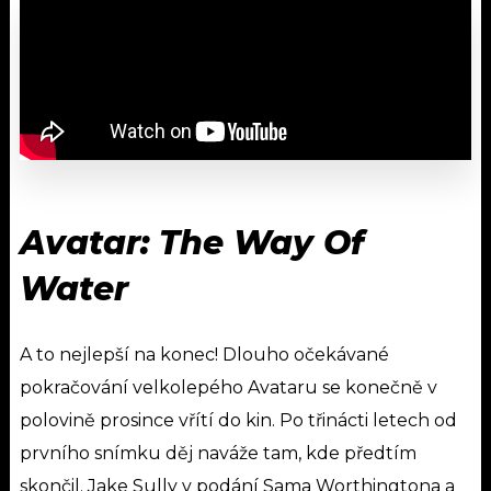
Avatar: The Way Of
Water
A to nejlepší na konec! Dlouho očekávané
pokračování velkolepého Avataru se konečně v
polovině prosince vřítí do kin. Po třinácti letech od
prvního snímku děj naváže tam, kde předtím
skončil. Jake Sully v podání Sama Worthingtona a