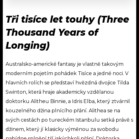
Tři tisíce let touhy (Three
Thousand Years of
Longing)
Australsko-americké fantasy je vlastně takovým
moderním pojetím pohádek Tisíce a jedné noci. V
hlavních rolích se představí hvězdná dvojice Tilda
Swinton, která hraje akademicky vzdělanou
doktorku Alitheu Binnie, a Idris Elba, který ztvárnil
kouzelného džina plnícího přání. Alithea se na
svých cestách po tureckém Istanbulu setká právě s
džinem, který jí klasicky výměnou za svobodu
nabídne splnění tří jakýchkoli přání. Doktorka