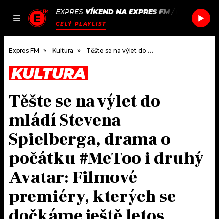
EXPRES
VÍKEND NA EXPRES FM
/
FRANZ FER
JAK
ČLÁNKY
PODCASTY
SEZNAM.CZ
CELÝ PLAYLIST
NALADIT
Expres FM
Kultura
Těšte se na výlet do mládí Stevena Spielberga, drama o počátku #MeToo i druhý Avatar: Filmové premiéry, kterých se dočkáme ještě letos
KULTURA
DOMŮ
Těšte se na výlet do
ČLÁNKY
mládí Stevena
AKTUÁLNĚ
PODCASTY
Spielberga, drama o
počátku #MeToo i druhý
HUDBA
JAK NALADIT
Avatar: Filmové
ROZHOVORY
RÁDIO
premiéry, kterých se
#NEBUDUDOMA
APLIKACE
SOUTĚŽE
dočkáme ještě letos