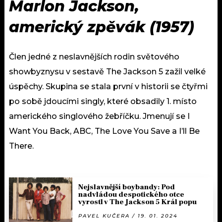
Marlon Jackson,
americký zpěvák (1957)
Člen jedné z neslavnějších rodin světového
showbyznysu v sestavě The Jackson 5 zažil velké
úspěchy. Skupina se stala první v historii se čtyřmi
po sobě jdoucími singly, které obsadily 1. místo
amerického singlového žebříčku. Jmenují se I
Want You Back, ABC, The Love You Save a I’ll Be
There.
Nejslavnější boybandy: Pod
nadvládou despotického otce
vyrostl v The Jackson 5 Král popu
PAVEL KUČERA / 19. 01. 2024