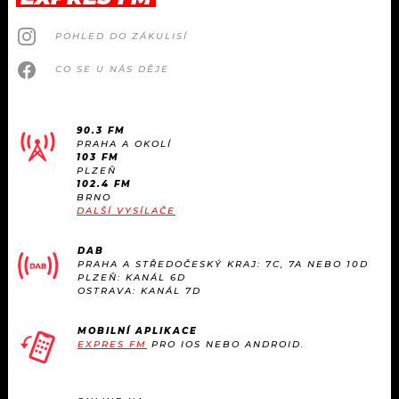
POHLED DO ZÁKULISÍ
CO SE U NÁS DĚJE
90.3 FM
PRAHA A OKOLÍ
103 FM
PLZEŇ
102.4 FM
BRNO
DALŠÍ VYSÍLAČE
DAB
PRAHA A STŘEDOČESKÝ KRAJ: 7C, 7A NEBO 10D
PLZEŇ: KANÁL 6D
OSTRAVA: KANÁL 7D
MOBILNÍ APLIKACE
EXPRES FM
PRO IOS NEBO ANDROID.