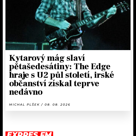
Kytarový mág slaví
pětašedesátiny: The Edge
hraje s U2 půl století, irské
občanství získal teprve
nedávno
MICHAL PLŠEK / 08. 08. 2026
EXPRES FM