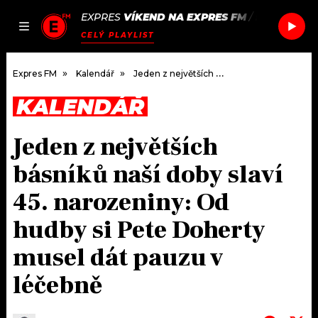
EXPRES
VÍKEND NA EXPRES FM
/
ELTON JOHN
JAK
ČLÁNKY
PODCASTY
SEZNAM.CZ
CELÝ PLAYLIST
NALADIT
Expres FM
Kalendář
Jeden z největších básníků naší doby slaví 45. narozeniny: Od hudby si Pete Doherty musel dát pauzu v léčebně
KALENDÁŘ
DOMŮ
Jeden z největších
ČLÁNKY
básníků naší doby slaví
AKTUÁLNĚ
PODCASTY
45. narozeniny: Od
hudby si Pete Doherty
HUDBA
JAK NALADIT
musel dát pauzu v
ROZHOVORY
RÁDIO
léčebně
#NEBUDUDOMA
APLIKACE
SOUTĚŽE