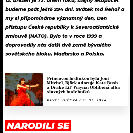
12. březen je 72. dnem roku, stejný letopočet
budeme psát ještě 294 dní. Svátek má Řehoř a
my si připomínáme významný den, Den
přístupu České republiky k Severoatlantické
smlouvě (NATO). Bylo to v roce 1999 a
doprovodily nás další dvě země bývalého
sovětského bloku, Maďarsko a Polsko.
Princovou hrdinkou byla Joni
Mitchel, Björk adoruje Kate Bush
a Drake Lil’ Wayna: Oblíbená alba
slavných hudebníků
PAVEL KUČERA / 11. 03. 2024
NARODILI SE