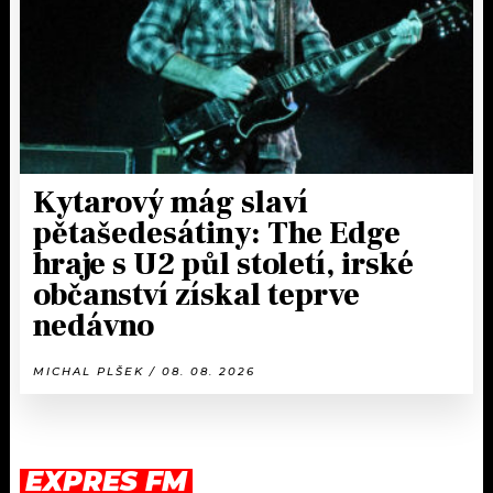
Kytarový mág slaví
pětašedesátiny: The Edge
hraje s U2 půl století, irské
občanství získal teprve
nedávno
MICHAL PLŠEK / 08. 08. 2026
EXPRES FM