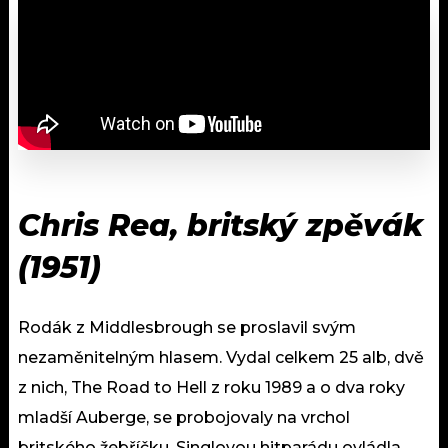
Chris Rea, britský zpěvák
(1951)
Rodák z Middlesbrough se proslavil svým
nezaměnitelným hlasem. Vydal celkem 25 alb, dvě
z nich, The Road to Hell z roku 1989 a o dva roky
mladší Auberge, se probojovaly na vrchol
britského žebříčku. Singlovou hitparádu ovládla