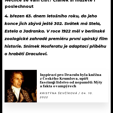
Nechce se vám číst? Článek si můžete i
poslechnout
4. březen 63. dnem letošního roku, do jeho
konce jich zbývá ještě 302. Svátek má Stela,
Estela a Jadranka. V roce 1922 měl v berlínské
zoologické zahradě premiéru první upírský film
historie. Snímek Nosferatu je adaptací příběhu
o hraběti Draculovi.
Inspirací pro Draculu byla kněžna
z Českého Krumlova, upíři
fascinují lidstvo od nepaměti: Mýty
a fakta o vampýrech
KRISTÝNA ŠEVČÍKOVÁ / 04. 10.
2022