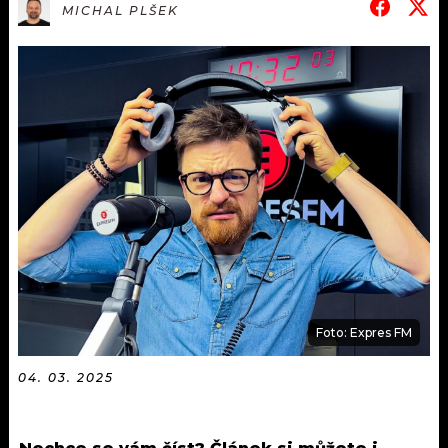
KALENDÁŘ
MICHAL PLŠEK
PROGRAM
KVÍZY
PLAYLIST
VIP
JAK NALADIT
TRENDY
KULTURA
MIX
OSTATNÍ
Foto: Expres FM
04. 03. 2025