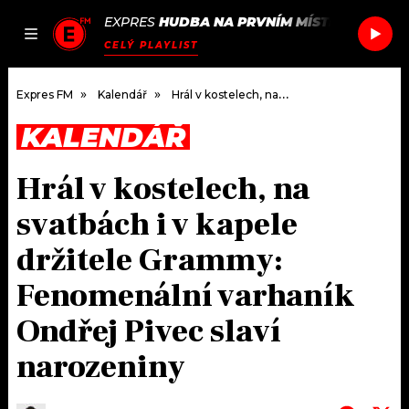
EXPRES
HUDBA NA PRVNÍM MÍSTĚ
/
KNEECAP
JAK
ČLÁNKY
PODCASTY
SEZNAM.CZ
CELÝ PLAYLIST
NALADIT
Expres FM
Kalendář
Hrál v kostelech, na svatbách i v kapele držitele Grammy: Fenomenální varhaník Ondřej Pivec slaví narozeniny
KALENDÁŘ
DOMŮ
Hrál v kostelech, na
ČLÁNKY
svatbách i v kapele
AKTUÁLNĚ
PODCASTY
držitele Grammy:
Fenomenální varhaník
HUDBA
JAK NALADIT
Ondřej Pivec slaví
ROZHOVORY
RÁDIO
narozeniny
#NEBUDUDOMA
APLIKACE
SOUTĚŽE