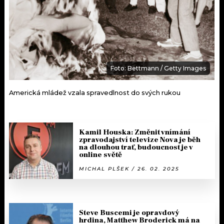
Foto: Bettmann / Getty Images
Americká mládež vzala spravedlnost do svých rukou
Kamil Houska: Změnit vnímání
zpravodajství televize Nova je běh
na dlouhou trať, budoucnost je v
online světě
MICHAL PLŠEK / 26. 02. 2025
Steve Buscemi je opravdový
hrdina, Matthew Broderick má na