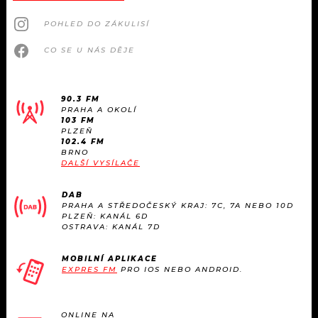
POHLED DO ZÁKULISÍ
CO SE U NÁS DĚJE
90.3 FM
PRAHA A OKOLÍ
103 FM
PLZEŇ
102.4 FM
BRNO
DALŠÍ VYSÍLAČE
DAB
PRAHA A STŘEDOČESKÝ KRAJ: 7C, 7A NEBO 10D
PLZEŇ: KANÁL 6D
OSTRAVA: KANÁL 7D
MOBILNÍ APLIKACE
EXPRES FM
PRO IOS NEBO ANDROID.
ONLINE NA