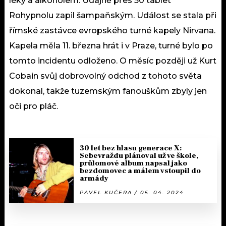
léky a alkoholem. Údajně přes 50 tablet
Rohypnolu zapil šampaňským. Událost se stala při
římské zastávce evropského turné kapely Nirvana.
Kapela měla 11. března hrát i v Praze, turné bylo po
tomto incidentu odloženo. O měsíc později už Kurt
Cobain svůj dobrovolný odchod z tohoto světa
dokonal, takže tuzemským fanouškům zbyly jen
oči pro pláč.
30 let bez hlasu generace X:
Sebevraždu plánoval už ve škole,
průlomové album napsal jako
bezdomovec a málem vstoupil do
armády
PAVEL KUČERA / 05. 04. 2024