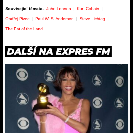
Související témata:
John Lennon
Kurt Cobain
Ondřej Pivec
Paul W. S. Anderson
Steve Lichtag
The Fat of the Land
DALŠÍ NA EXPRES FM