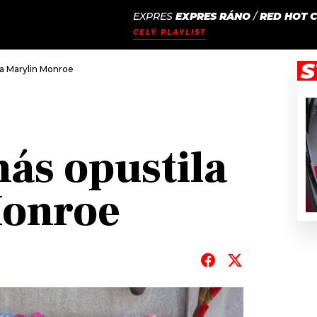
EXPRES
EXPRES RÁNO
/
RED HOT C
JAK
ODCASTY
SEZNAM.CZ
CELÝ PLAYLIST
NALADIT
S
la Marylin Monroe
nás opustila
Monroe