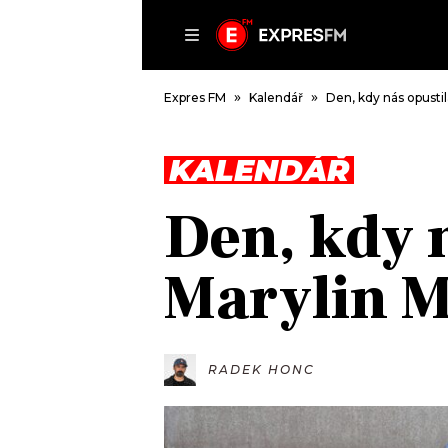
ČLÁNKY
P
Expres FM
Kalendář
Den, kdy nás opusti
KALENDÁŘ
DOMŮ
Den, kdy 
ČLÁNKY
AKTUÁLNĚ
Marylin 
VIP
HUDBA
TRENDY
ROZHOVORY
KULTURA
#NEBUDUDOMA
MIX
RADEK HONC
KALENDÁŘ
OSTATNÍ
KVÍZY
PODCASTY