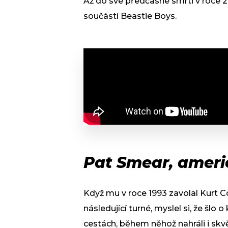
Až do své předčasné smrti v roce 
součástí Beastie Boys.
Pat Smear, americ
Když mu v roce 1993 zavolal Kurt C
následující turné, myslel si, že šlo
cestách, během něhož nahráli i sk