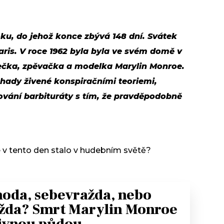
roku, do jehož konce zbývá 148 dní. Svátek
 Paris. V roce 1962 byla byla ve svém domě v
ečka, zpěvačka a modelka Marylin Monroe.
ohady živené konspiračními teoriemi,
kování barbituráty s tím, že pravděpodobně
e v tento den stalo v hudebním světě?
oda, sebevražda, nebo
žda? Smrt Marylin Monroe