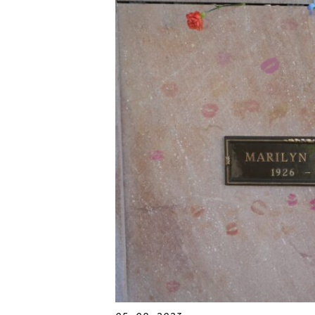
JAK NALADIT
RÁDIO
APLIKACE
PLAYLIST
PROGRAM
JAK NALADI
SOUTĚŽE