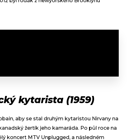
2012 byl rodák z newyorského Brooklynu
ký kytarista (1959)
obain, aby se stal druhým kytaristou Nirvany na
 o kanadský žertík jeho kamaráda. Po půl roce na
vělý koncert MTV Unplugged, a následném