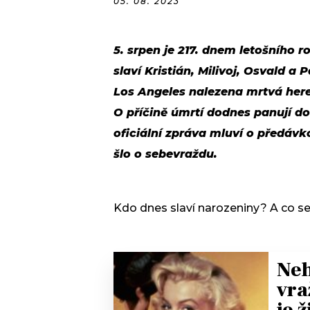
05. 08. 2023
5. srpen je 217. dnem letošního 
slaví Kristián, Milivoj, Osvald a
Los Angeles nalezena mrtvá her
O příčině úmrtí dodnes panují d
oficiální zpráva mluví o předáv
šlo o sebevraždu.
Kdo dnes slaví narozeniny? A co s
Neh
vra