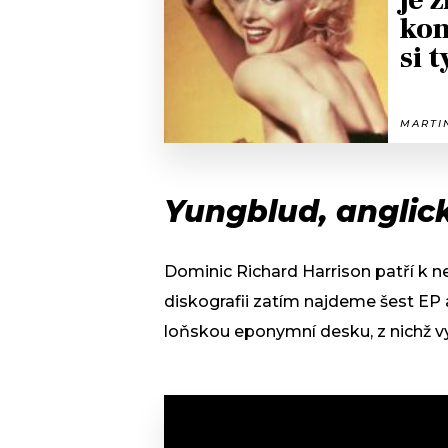
je 
kon
si 
MARTIN
Yungblud, anglic
Dominic Richard Harrison patří k n
diskografii zatím najdeme šest EP a t
loňskou eponymní desku, z nichž vy