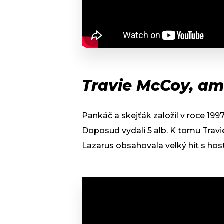
Travie McCoy, ame
Pankáč a skejťák založil v roce 19
Doposud vydali 5 alb. K tomu Travi
Lazarus obsahovala velký hit s hos