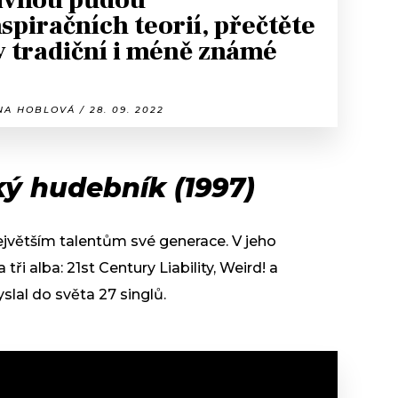
živnou půdou
spiračních teorií, přečtěte
ty tradiční i méně známé
A HOBLOVÁ / 28. 09. 2022
ký hudebník (1997)
ejvětším talentům své generace. V jeho
ři alba: 21st Century Liability, Weird! a
slal do světa 27 singlů.