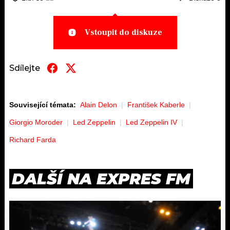
Vstoupit do diskuze
Sdílejte
Související témata:
Alain Delon
František Kaberle
Giorgio Moroder
Led Zeppelin
Led Zeppelin IV
Richard Farda
DALŠÍ NA EXPRES FM