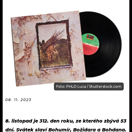
KALENDÁŘ
PROGRAM
KVÍZY
PLAYLIST
VIP
JAK NALADIT
TRENDY
KULTURA
MIX
Foto: PHLD Luca / Shutterstock.com
OSTATNÍ
08. 11. 2023
8. listopad je 312. den roku, ze kterého zbývá 53
dní. Svátek slaví Bohumír, Božidara a Bohdana.