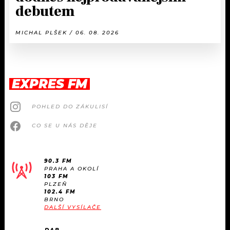
debutem
MICHAL PLŠEK / 06. 08. 2026
EXPRES FM
POHLED DO ZÁKULISÍ
CO SE U NÁS DĚJE
90.3 FM
PRAHA A OKOLÍ
103 FM
PLZEŇ
102.4 FM
BRNO
DALŠÍ VYSÍLAČE