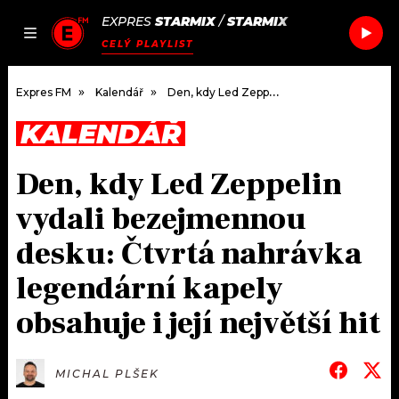
EXPRES
STARMIX
/
STARMIX
JAK
ČLÁNKY
PODCASTY
SEZNAM.CZ
CELÝ PLAYLIST
NALADIT
Expres FM
Kalendář
Den, kdy Led Zeppelin vydali bezejmennou desku: Čtvrtá nahrávka legendární kapely obsahuje i její největší hit
KALENDÁŘ
DOMŮ
Den, kdy Led Zeppelin
ČLÁNKY
vydali bezejmennou
AKTUÁLNĚ
PODCASTY
desku: Čtvrtá nahrávka
legendární kapely
HUDBA
JAK NALADIT
obsahuje i její největší hit
ROZHOVORY
RÁDIO
#NEBUDUDOMA
APLIKACE
SOUTĚŽE
MICHAL PLŠEK