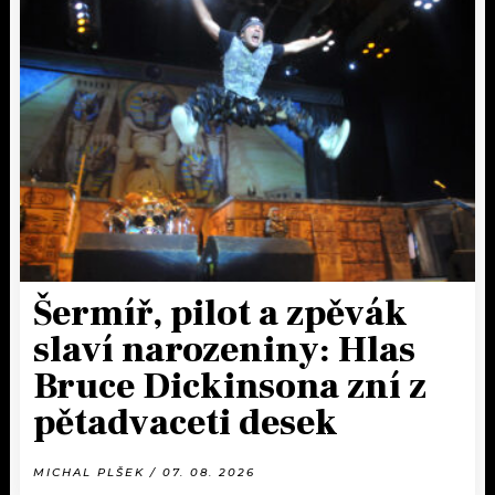
Šermíř, pilot a zpěvák
slaví narozeniny: Hlas
Bruce Dickinsona zní z
pětadvaceti desek
MICHAL PLŠEK / 07. 08. 2026