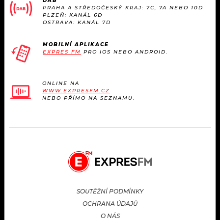
DAB
PRAHA A STŘEDOČESKÝ KRAJ: 7C, 7A NEBO 10D
PLZEŇ: KANÁL 6D
OSTRAVA: KANÁL 7D
MOBILNÍ APLIKACE
EXPRES FM
PRO IOS NEBO ANDROID.
ONLINE NA
WWW.EXPRESFM.CZ
NEBO PŘÍMO NA SEZNAMU.
SOUTĚŽNÍ PODMÍNKY
OCHRANA ÚDAJŮ
O NÁS