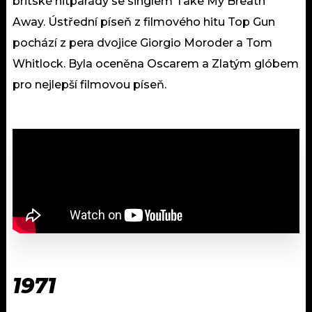
britské hitparády se singlem Take My Breath
Away. Ústřední píseň z filmového hitu Top Gun
pochází z pera dvojice Giorgio Moroder a Tom
Whitlock. Byla oceněna Oscarem a Zlatým glóbem
pro nejlepší filmovou píseň.
1971