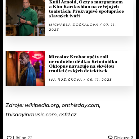
Kutil Arnold, Ozzy s margarínem
a Kim Kardashian na veřejných
toaletách: Překvapivé spolupráce
slavných tváří
MICHAELA DOČKALOVÁ / 07. 11.
2023
Miroslav Krobot opět v roli
nerudného dědka: Kriminálka
Oktopus navazuje na skvělou
tradici českých detektivek
IVA RŮŽIČKOVÁ / 06. 11. 2023
Zdroje: wikipedia.org, onthisday.com,
thisdayinmusic.com, csfd.cz
Diskuze
3