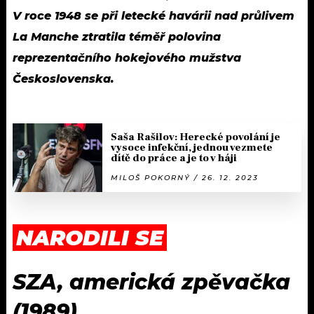
V roce 1948 se při letecké havárii nad průlivem
La Manche ztratila téměř polovina
reprezentačního hokejového mužstva
Československa.
Saša Rašilov: Herecké povolání je
vysoce infekční, jednou vezmete
dítě do práce a je to v háji
MILOŠ POKORNÝ / 26. 12. 2023
NARODILI SE
SZA, americká zpěvačka
(1989)