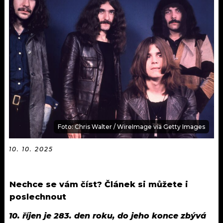
KALENDÁŘ
PROGRAM
KVÍZY
PLAYLIST
VIP
JAK NALADIT
TRENDY
KULTURA
MIX
Foto: Chris Walter / WireImage via Getty Images
OSTATNÍ
10. 10. 2025
Nechce se vám číst? Článek si můžete i
poslechnout
10. říjen je 283. den roku, do jeho konce zbývá