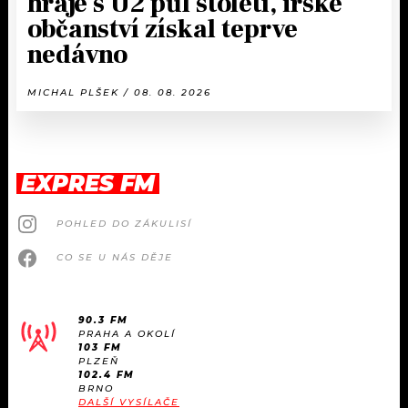
hraje s U2 půl století, irské
občanství získal teprve
nedávno
MICHAL PLŠEK / 08. 08. 2026
EXPRES FM
POHLED DO ZÁKULISÍ
CO SE U NÁS DĚJE
90.3 FM
PRAHA A OKOLÍ
103 FM
PLZEŇ
102.4 FM
BRNO
DALŠÍ VYSÍLAČE