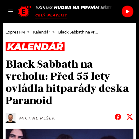
EXPRES
HUDBA NA PRVNÍM MÍSTĚ
/
OLIVIA 
JAK
ČLÁNKY
PODCASTY
SEZNAM.CZ
CELÝ PLAYLIST
NALADIT
Expres FM
Kalendář
Black Sabbath na vrcholu: Před 55 lety ovládla hitparády deska Paranoid
KALENDÁŘ
DOMŮ
Black Sabbath na
ČLÁNKY
vrcholu: Před 55 lety
AKTUÁLNĚ
PODCASTY
ovládla hitparády deska
Paranoid
HUDBA
JAK NALADIT
ROZHOVORY
RÁDIO
MICHAL PLŠEK
#NEBUDUDOMA
APLIKACE
SOUTĚŽE