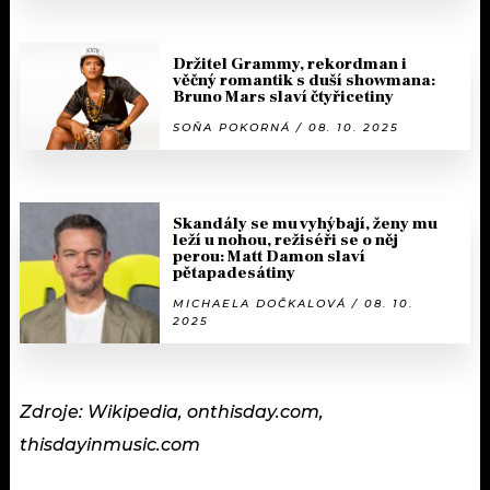
Držitel Grammy, rekordman i
věčný romantik s duší showmana:
Bruno Mars slaví čtyřicetiny
SOŇA POKORNÁ / 08. 10. 2025
Skandály se mu vyhýbají, ženy mu
leží u nohou, režiséři se o něj
perou: Matt Damon slaví
pětapadesátiny
MICHAELA DOČKALOVÁ / 08. 10.
2025
Zdroje: Wikipedia, onthisday.com,
thisdayinmusic.com