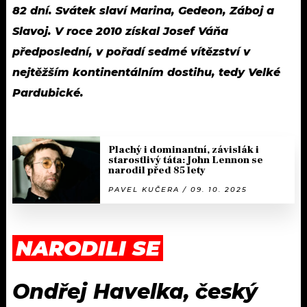
82 dní. Svátek slaví Marina, Gedeon, Záboj a
Slavoj. V roce 2010 získal Josef Váňa
předposlední, v pořadí sedmé vítězství v
nejtěžším kontinentálním dostihu, tedy Velké
Pardubické.
Plachý i dominantní, závislák i
starostlivý táta: John Lennon se
narodil před 85 lety
PAVEL KUČERA / 09. 10. 2025
NARODILI SE
Ondřej Havelka, český