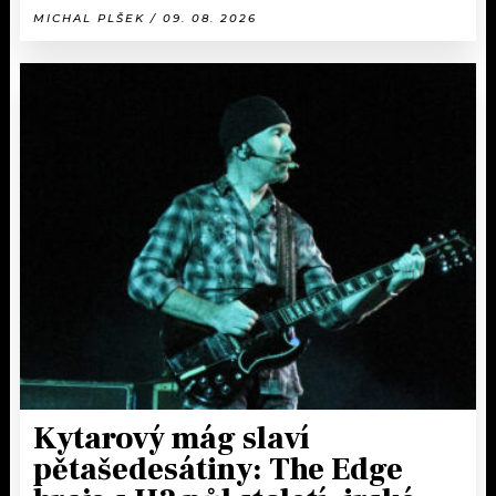
MICHAL PLŠEK / 09. 08. 2026
Kytarový mág slaví
pětašedesátiny: The Edge