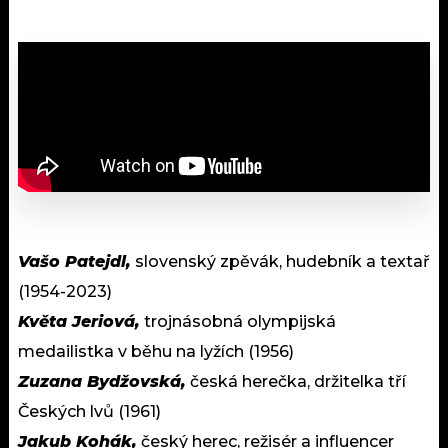
Vašo Patejdl,
slovenský zpěvák, hudebník a textař
(1954-2023)
Květa Jeriová,
trojnásobná olympijská
medailistka v běhu na lyžích (1956)
Zuzana Bydžovská,
česká herečka, držitelka tří
Českých lvů (1961)
Jakub Kohák,
český herec, režisér a influencer