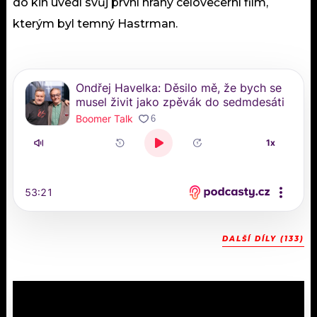
do kin uvedl svůj první hraný celovečerní film,
kterým byl temný Hastrman.
DALŠÍ DÍLY (133)