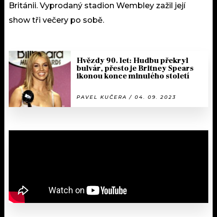
Británii. Vyprodaný stadion Wembley zažil její
show tři večery po sobě.
Hvězdy 90. let: Hudbu překryl
bulvár, přesto je Britney Spears
ikonou konce minulého století
PAVEL KUČERA / 04. 09. 2023