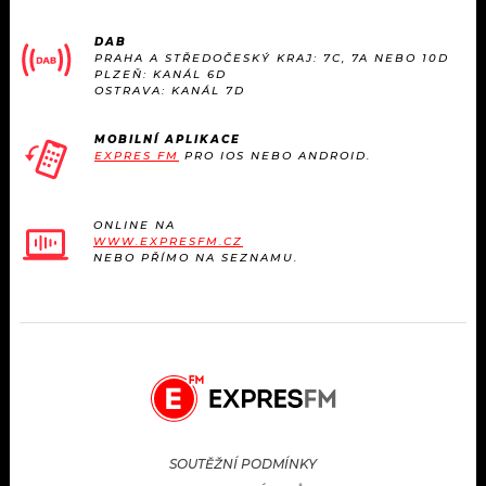
DAB
PRAHA A STŘEDOČESKÝ KRAJ: 7C, 7A NEBO 10D
PLZEŇ: KANÁL 6D
OSTRAVA: KANÁL 7D
MOBILNÍ APLIKACE
EXPRES FM
PRO IOS NEBO ANDROID.
ONLINE NA
WWW.EXPRESFM.CZ
NEBO PŘÍMO NA SEZNAMU.
SOUTĚŽNÍ PODMÍNKY