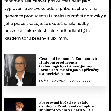
fenomén. Naučil svět poslouchat beat jako
vyprávění a ze zvuku udělal příběh. Jeho vliv na
generace producentů i umělců zůstává obrovský a
jeho práce ukazuje, že skutečná síla hudby
nevzniká z okázalosti, ale z odhodlání být v
každém tónu přesný a upřímný.
Cesta od Lennona k Eminemovi:
Hudební producent a
technologický vizionář Jimmy
Iovine zažil příběh jako z příručky
o americkém snu
SOŇA POKORNÁ / 20. 02. 2025
Pozorování hvězd se jí stalo
osudným: Producentka Sophie
spolupracovala s Charli XCX i