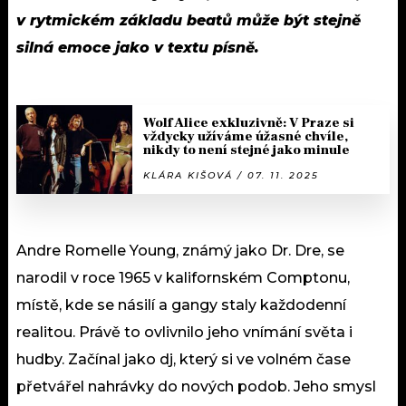
v rytmickém základu beatů může být stejně
silná emoce jako v textu písně.
Wolf Alice exkluzivně: V Praze si
vždycky užíváme úžasné chvíle,
nikdy to není stejné jako minule
KLÁRA KIŠOVÁ / 07. 11. 2025
Andre Romelle Young, známý jako Dr. Dre, se
narodil v roce 1965 v kalifornském Comptonu,
místě, kde se násilí a gangy staly každodenní
realitou. Právě to ovlivnilo jeho vnímání světa i
hudby. Začínal jako dj, který si ve volném čase
přetvářel nahrávky do nových podob. Jeho smysl