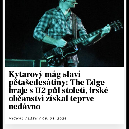
Kytarový mág slaví
pětašedesátiny: The Edge
hraje s U2 půl století, irské
občanství získal teprve
nedávno
MICHAL PLŠEK / 08. 08. 2026