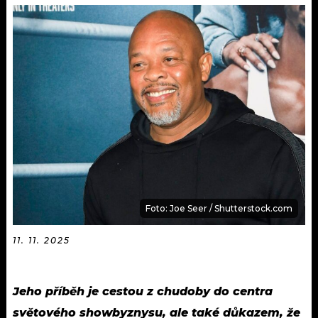
KALENDÁŘ
PROGRAM
KVÍZY
PLAYLIST
VIP
JAK NALADIT
TRENDY
KULTURA
MIX
Foto: Joe Seer / Shutterstock.com
OSTATNÍ
11. 11. 2025
Jeho příběh je cestou z chudoby do centra
světového showbyznysu, ale také důkazem, že