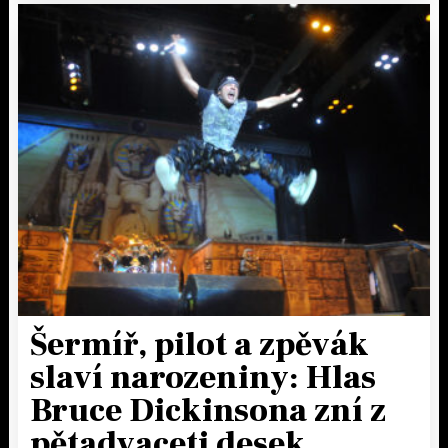
Šermíř, pilot a zpěvák
slaví narozeniny: Hlas
Bruce Dickinsona zní z
pětadvaceti desek