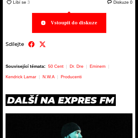
Diskuze
0
Vstoupit do diskuze
Sdílejte
Související témata:
50 Cent
Dr. Dre
Eminem
Kendrick Lamar
N.W.A
Producenti
DALŠÍ NA EXPRES FM