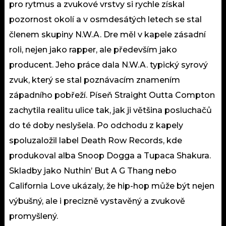
pro rytmus a zvukové vrstvy si rychle získal
pozornost okolí a v osmdesátých letech se stal
členem skupiny N.W.A. Dre měl v kapele zásadní
roli, nejen jako rapper, ale především jako
producent. Jeho práce dala N.W.A. typický syrový
zvuk, který se stal poznávacím znamením
západního pobřeží. Píseň Straight Outta Compton
zachytila realitu ulice tak, jak ji většina posluchačů
do té doby neslyšela. Po odchodu z kapely
spoluzaložil label Death Row Records, kde
produkoval alba Snoop Dogga a Tupaca Shakura.
Skladby jako Nuthin’ But A G Thang nebo
California Love ukázaly, že hip-hop může být nejen
výbušný, ale i precizně vystavěný a zvukově
promyšlený.