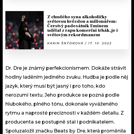
Z chudého syna alkoholičky
světovou hvězdou a milionářem:
Čerstvý padesátník Eminem
udělal z rapu komerční trhák, je i
světovým rekordmanem
KARIN ŠNÝDROVÁ / 17. 10. 2022
Dr. Dre je známý perfekcionismem. Dokáže strávit
hodiny laděním jediného zvuku. Hudba je podle něj
jazyk, který musí být jasný i pro toho, kdo
nerozumí textu. Jeho produkce se pozná podle
hlubokého, plného tónu, dokonale vyváženého
rytmu a naprosté preciznosti v každém detailu. Z
producenta se postupně stal i podnikatelem.
Spoluzaložil značku Beats by Dre, která proměnila