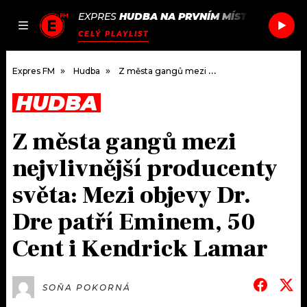
EXPRES
HUDBA NA PRVNÍM MÍSTĚ
/
AIKO
PO
JAK
ČLÁNKY
PODCASTY
SEZNAM.CZ
CELÝ PLAYLIST
NALADIT
Expres FM
Hudba
Z města gangů mezi nejvlivnější producenty světa: Mezi objevy Dr. Dre patří Eminem, 50 Cent i Kendrick Lamar
HUDBA
DOMŮ
Z města gangů mezi
ČLÁNKY
nejvlivnější producenty
AKTUÁLNĚ
PODCASTY
světa: Mezi objevy Dr.
Dre patří Eminem, 50
HUDBA
JAK NALADIT
Cent i Kendrick Lamar
ROZHOVORY
RÁDIO
#NEBUDUDOMA
APLIKACE
SOUTĚŽE
SOŇA POKORNÁ