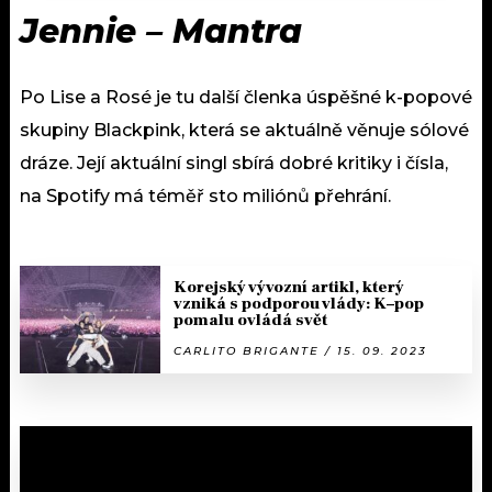
Jennie – Mantra
Po Lise a Rosé je tu další členka úspěšné k-popové
skupiny Blackpink, která se aktuálně věnuje sólové
dráze. Její aktuální singl sbírá dobré kritiky i čísla,
na Spotify má téměř sto miliónů přehrání.
Korejský vývozní artikl, který
vzniká s podporou vlády: K–pop
pomalu ovládá svět
CARLITO BRIGANTE / 15. 09. 2023