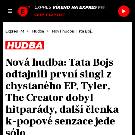
EXPRES
VÍKEND NA EXPRES FM
/
HUGEL & I
JAK
ČLÁNKY
PODCASTY
SEZNAM.CZ
CELÝ PLAYLIST
NALADIT
Expres FM
Hudba
Nová hudba: Tata Bojs odtajnili první singl z chystaného EP, Tyler, The Creator dobyl hitparády, další členka k-popové senzace jede sólo
HUDBA
DOMŮ
Nová hudba: Tata Bojs
ČLÁNKY
odtajnili první singl z
AKTUÁLNĚ
PODCASTY
chystaného EP, Tyler,
The Creator dobyl
HUDBA
JAK NALADIT
hitparády, další členka
ROZHOVORY
RÁDIO
k-popové senzace jede
#NEBUDUDOMA
APLIKACE
SOUTĚŽE
sólo