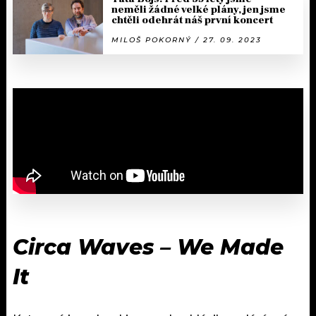
neměli žádné velké plány, jen jsme
chtěli odehrát náš první koncert
MILOŠ POKORNÝ / 27. 09. 2023
Circa Waves – We Made
It