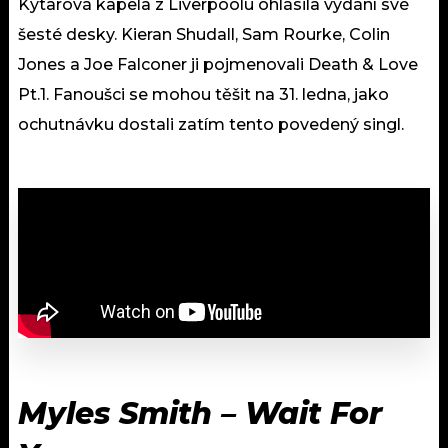
Kytarová kapela z Liverpoolu ohlásila vydání své
šesté desky. Kieran Shudall, Sam Rourke, Colin
Jones a Joe Falconer ji pojmenovali Death & Love
Pt.1. Fanoušci se mohou těšit na 31. ledna, jako
ochutnávku dostali zatím tento povedený singl.
Myles Smith – Wait For