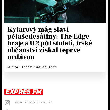
Kytarový mág slaví
pětašedesátiny: The Edge
hraje s U2 půl století, irské
občanství získal teprve
nedávno
MICHAL PLŠEK / 08. 08. 2026
EXPRES FM
POHLED DO ZÁKULISÍ