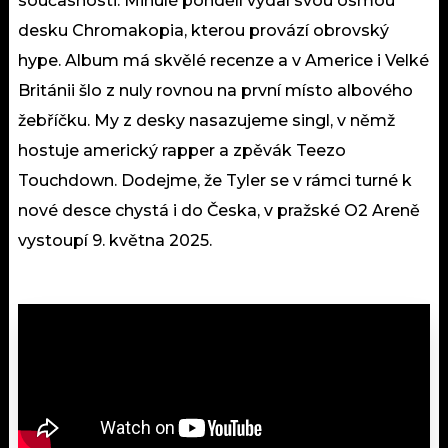
současnosti. Minulé pondělí vydal svou osmou
desku Chromakopia, kterou provází obrovský
hype. Album má skvělé recenze a v Americe i Velké
Británii šlo z nuly rovnou na první místo albového
žebříčku. My z desky nasazujeme singl, v němž
hostuje americký rapper a zpěvák Teezo
Touchdown. Dodejme, že Tyler se v rámci turné k
nové desce chystá i do Česka, v pražské O2 Areně
vystoupí 9. května 2025.