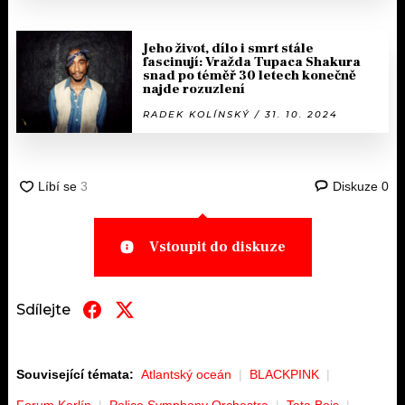
Jeho život, dílo i smrt stále
fascinují: Vražda Tupaca Shakura
snad po téměř 30 letech konečně
najde rozuzlení
RADEK KOLÍNSKÝ / 31. 10. 2024
Diskuze
0
Vstoupit do diskuze
Sdílejte
Související témata:
Atlantský oceán
BLACKPINK
Forum Karlín
Police Symphony Orchestra
Tata Bojs