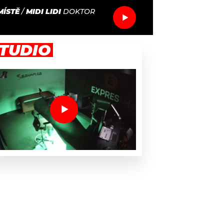
MÍSTĚ
/
MIDI LIDI
DOKTOR
TUDIO
fanoušci The Cure se konečně dočkali nové desky