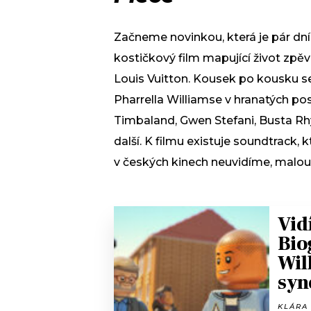
Začneme novinkou, která je pár dn
kostičkový film mapující život zpěv
Louis Vuitton. Kousek po kousku s
Pharrella Williamse v hranatých pos
Timbaland, Gwen Stefani, Busta R
další. K filmu existuje soundtrack, 
v českých kinech neuvidíme, malou 
Vid
Bio
Wil
syn
KLÁRA 