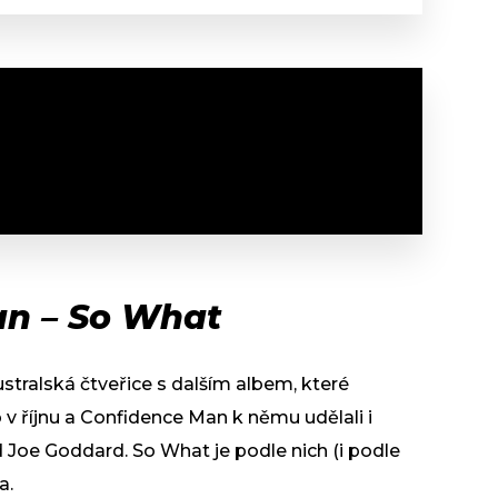
an – So What
ustralská čtveřice s dalším albem, které
v říjnu a Confidence Man k němu udělali i
d Joe Goddard. So What je podle nich (i podle
a.