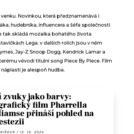
í venku. Novinkou, která předznamenává i
áka, hudebníka, influencera a šéfa společnosti
e tak skládá mozaika bohatého života
tavičkách Lega. v dalších rolích jsou v něm
hymes, Jay-Z Snoop Dogg, Kendrick Lamar a
kterému vévodí titulní song Piece By Piece. Film
náplastí je alespoň hudba.
í zvuky jako barvy:
grafický film Pharrella
liamse přináší pohled na
estezii
KIŠOVÁ / 15. 10. 2024