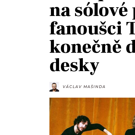
na sólové 
JAK NALADIT
fanoušci 
RÁDIO
konečně d
APLIKACE
PLAYLIST
PROGRAM
JAK NALADI
desky
SOUTĚŽE
VÁCLAV MAŠINDA