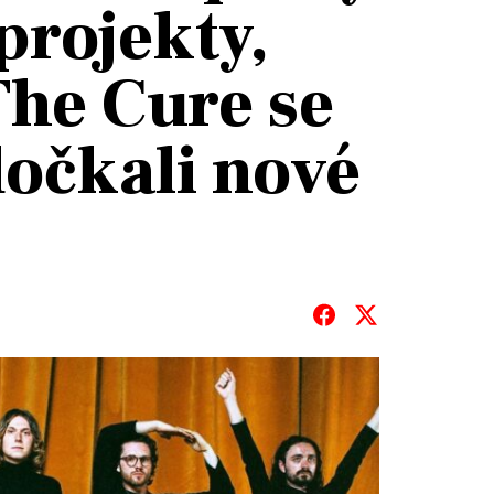
projekty,
The Cure se
očkali nové
T