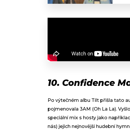
10. Confidence M
Po výtečném albu Tilt přišla tato a
pojmenovala 3AM (Oh La La). Vyšlo 
speciální mix s hosty jako napříkla
nás) jejich nejnovější hudební hymn