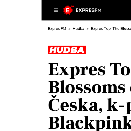
ČLÁNKY
P
Expres FM
Hudba
Expres Top: The Bloss
HUDBA
DOMŮ
Expres To
ČLÁNKY
AKTUÁLNĚ
Blossoms 
VIP
HUDBA
TRENDY
ROZHOVORY
KULTURA
Česka, k-
#NEBUDUDOMA
MIX
KALENDÁŘ
OSTATNÍ
Blackpink
KVÍZY
PODCASTY