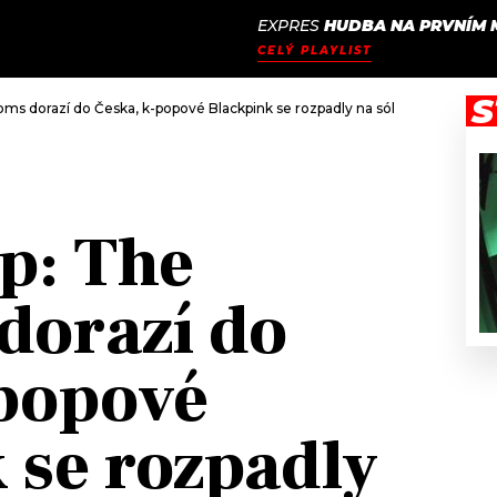
EXPRES
HUDBA NA PRVNÍM 
JAK
ODCASTY
SEZNAM.CZ
CELÝ PLAYLIST
NALADIT
S
oms dorazí do Česka, k-popové Blackpink se rozpadly na sólové projekty, 
p: The
dorazí do
popové
 se rozpadly