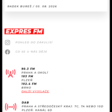
RADEK BUREŠ / 05. 08. 2026
EXPRES FM
POHLED DO ZÁKULISÍ
CO SE U NÁS DĚJE
90.3 FM
PRAHA A OKOLÍ
103 FM
PLZEŇ
102.4 FM
BRNO
DALŠÍ VYSÍLAČE
DAB
PRAHA A STŘEDOČESKÝ KRAJ: 7C, 7A NEBO 10D
PLZEŇ: KANÁL 6D