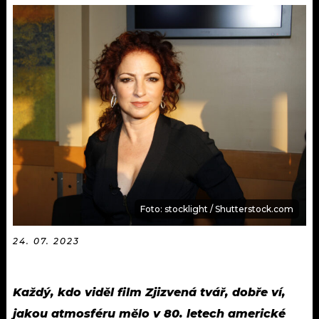
KALENDÁŘ
PROGRAM
KVÍZY
PLAYLIST
VIP
JAK NALADIT
TRENDY
KULTURA
MIX
Foto: stocklight / Shutterstock.com
OSTATNÍ
24. 07. 2023
Každý, kdo viděl film Zjizvená tvář, dobře ví,
jakou atmosféru mělo v 80. letech americké