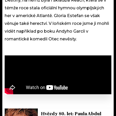
Destiny, na němž byla i skladba Reach, která se v
témže roce stala oficiální hymnou olympijských
her v americké Atlantě. Gloria Estefan se však
věnuje také herectví. V loňském roce jsme ji mohli
vidět například po boku Andyho Garcii v
romantické komedii Otec nevěsty.
Hvězdy 80. let: Paula Abdul