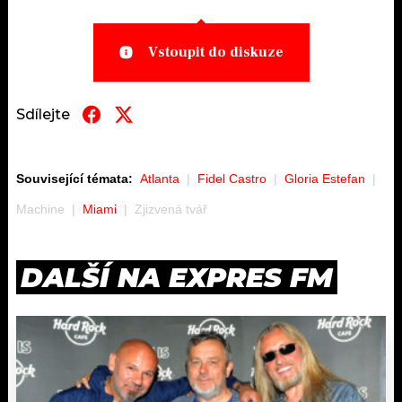
Vstoupit do diskuze
Sdílejte
Související témata:
Atlanta
Fidel Castro
Gloria Estefan
Machine
Miami
Zjizvená tvář
DALŠÍ NA EXPRES FM