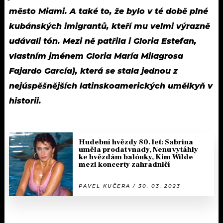
město Miami. A také to, že bylo v té době plné
kubánských imigrantů, kteří mu velmi výrazně
udávali tón. Mezi ně patřila i Gloria Estefan,
vlastním jménem Gloria María Milagrosa
Fajardo García), která se stala jednou z
nejúspěšnějších latinskoamerických umělkyň v
historii.
Hudební hvězdy 80. let: Sabrina
uměla prodat vnady, Nenu vytáhly
ke hvězdám balónky, Kim Wilde
mezi koncerty zahradničí
PAVEL KUČERA / 30. 03. 2023