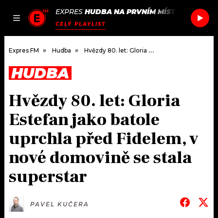
EXPRES
HUDBA NA PRVNÍM MÍSTĚ
/
SNOW PA
JAK
ČLÁNKY
PODCASTY
SEZNAM.CZ
CELÝ PLAYLIST
NALADIT
Expres FM
Hudba
Hvězdy 80. let: Gloria Estefan jako batole uprchla před Fidelem, v nové domovině se stala superstar
HUDBA
DOMŮ
Hvězdy 80. let: Gloria
ČLÁNKY
Estefan jako batole
AKTUÁLNĚ
PODCASTY
uprchla před Fidelem, v
nové domovině se stala
HUDBA
JAK NALADIT
superstar
ROZHOVORY
RÁDIO
#NEBUDUDOMA
APLIKACE
SOUTĚŽE
PAVEL KUČERA