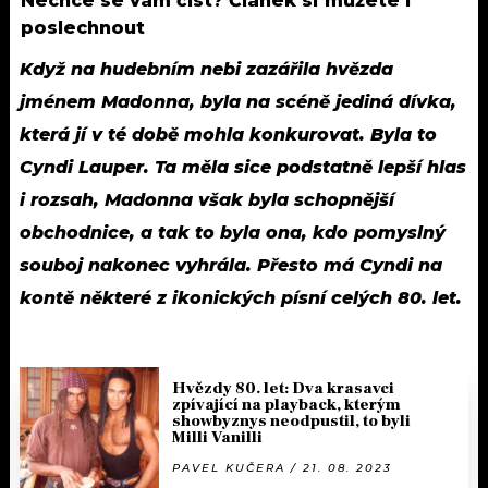
Nechce se vám číst? Článek si můžete i
poslechnout
Když na hudebním nebi zazářila hvězda
jménem Madonna, byla na scéně jediná dívka,
která jí v té době mohla konkurovat. Byla to
Cyndi Lauper. Ta měla sice podstatně lepší hlas
i rozsah, Madonna však byla schopnější
obchodnice, a tak to byla ona, kdo pomyslný
souboj nakonec vyhrála. Přesto má Cyndi na
kontě některé z ikonických písní celých 80. let.
Hvězdy 80. let: Dva krasavci
zpívající na playback, kterým
showbyznys neodpustil, to byli
Milli Vanilli
PAVEL KUČERA / 21. 08. 2023