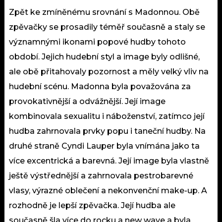
Zpět ke zmíněnému srovnání s Madonnou. Obě
zpěvačky se prosadily téměř současně a staly se
významnými ikonami popové hudby tohoto
období. Jejich hudební styl a image byly odlišné,
ale obě přitahovaly pozornost a měly velký vliv na
hudební scénu. Madonna byla považována za
provokativnější a odvážnější. Její image
kombinovala sexualitu i náboženství, zatímco její
hudba zahrnovala prvky popu i taneční hudby. Na
druhé straně Cyndi Lauper byla vnímána jako ta
více excentrická a barevná. Její image byla vlastně
ještě výstřednější a zahrnovala pestrobarevné
vlasy, výrazné oblečení a nekonvenční make-up. A
rozhodně je lepší zpěvačka. Její hudba ale
současně šla více do rocku a new wave a byla