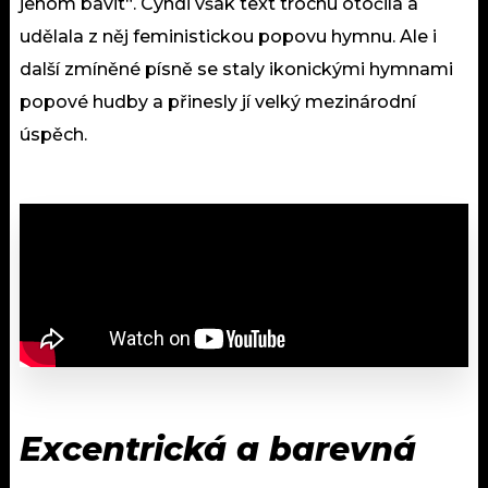
jenom bavit“. Cyndi však text trochu otočila a
udělala z něj feministickou popovu hymnu. Ale i
další zmíněné písně se staly ikonickými hymnami
popové hudby a přinesly jí velký mezinárodní
úspěch.
Excentrická a barevná