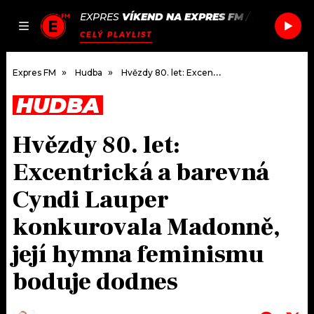
EXPRES
VÍKEND NA EXPRES FM
/
EDITORS
T
JAK
ČLÁNKY
PODCASTY
SEZNAM.CZ
CELÝ PLAYLIST
NALADIT
Expres FM
Hudba
Hvězdy 80. let: Excentrická a barevná Cyndi Lauper konkurovala Madonně, její hymna feminismu boduje dodnes
HUDBA
DOMŮ
Hvězdy 80. let:
ČLÁNKY
Excentrická a barevná
AKTUÁLNĚ
PODCASTY
Cyndi Lauper
konkurovala Madonně,
HUDBA
JAK NALADIT
její hymna feminismu
ROZHOVORY
RÁDIO
boduje dodnes
#NEBUDUDOMA
APLIKACE
SOUTĚŽE