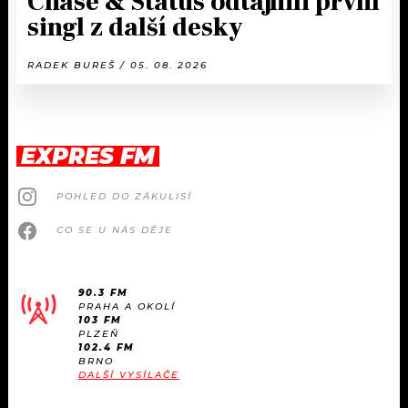
Chase & Status odtajnili první
singl z další desky
RADEK BUREŠ / 05. 08. 2026
EXPRES FM
POHLED DO ZÁKULISÍ
CO SE U NÁS DĚJE
90.3 FM
PRAHA A OKOLÍ
103 FM
PLZEŇ
102.4 FM
BRNO
DALŠÍ VYSÍLAČE