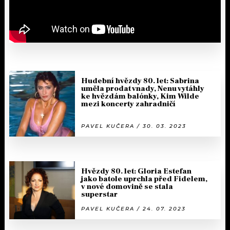
Hudební hvězdy 80. let: Sabrina
uměla prodat vnady, Nenu vytáhly
ke hvězdám balónky, Kim Wilde
mezi koncerty zahradničí
PAVEL KUČERA / 30. 03. 2023
Hvězdy 80. let: Gloria Estefan
jako batole uprchla před Fidelem,
v nové domovině se stala
superstar
PAVEL KUČERA / 24. 07. 2023