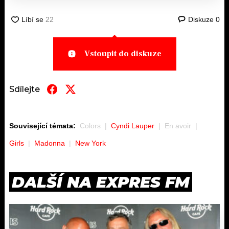
Diskuze
0
Vstoupit do diskuze
Sdílejte
Související témata:
Colors
Cyndi Lauper
En avoir
Girls
Madonna
New York
DALŠÍ NA EXPRES FM