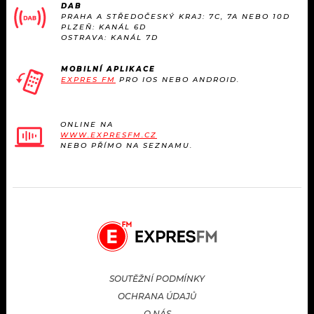
DAB
PRAHA A STŘEDOČESKÝ KRAJ: 7C, 7A NEBO 10D
PLZEŇ: KANÁL 6D
OSTRAVA: KANÁL 7D
MOBILNÍ APLIKACE
EXPRES FM
PRO IOS NEBO ANDROID.
ONLINE NA
WWW.EXPRESFM.CZ
NEBO PŘÍMO NA SEZNAMU.
SOUTĚŽNÍ PODMÍNKY
OCHRANA ÚDAJŮ
O NÁS