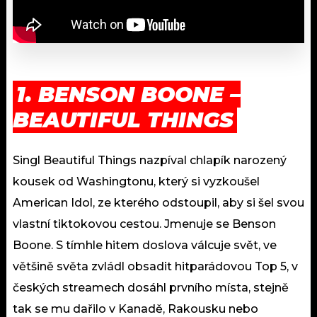
1. BENSON BOONE –
BEAUTIFUL THINGS
Singl Beautiful Things nazpíval chlapík narozený
kousek od Washingtonu, který si vyzkoušel
American Idol, ze kterého odstoupil, aby si šel svou
vlastní tiktokovou cestou. Jmenuje se Benson
Boone. S tímhle hitem doslova válcuje svět, ve
většině světa zvládl obsadit hitparádovou Top 5, v
českých streamech dosáhl prvního místa, stejně
tak se mu dařilo v Kanadě, Rakousku nebo