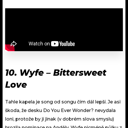
10. Wyfe – Bittersweet
Love
Tahle kapela je song od songu čím dál lepší. Je asi
škoda, že desku Do You Ever Wonder? nevydala
loni, protože by jí jinak (v dobrém slova smyslu)
hrozila nominace na Anděly. Wyfe nicméně půlku z