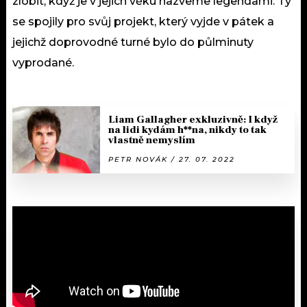
zlobit, když je v jejich věku nazveme legendami. Ty
se spojily pro svůj projekt, který vyjde v pátek a
jejichž doprovodné turné bylo do půlminuty
vyprodané.
Liam Gallagher exkluzivně: I když
na lidi kydám h**na, nikdy to tak
vlastně nemyslím
PETR NOVÁK / 27. 07. 2022