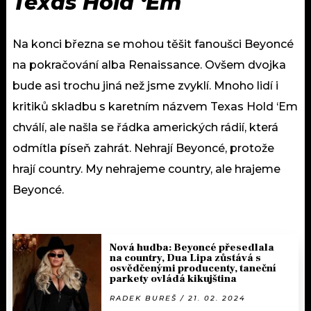
Texas Hold ‘Em
Na konci března se mohou těšit fanoušci Beyoncé
na pokračování alba Renaissance. Ovšem dvojka
bude asi trochu jiná než jsme zvyklí. Mnoho lidí i
kritiků skladbu s karetním názvem Texas Hold ‘Em
chválí, ale našla se řádka amerických rádií, která
odmítla píseň zahrát. Nehrají Beyoncé, protože
hrají country. My nehrajeme country, ale hrajeme
Beyoncé.
Nová hudba: Beyoncé přesedlala
na country, Dua Lipa zůstává s
osvědčenými producenty, taneční
parkety ovládá kikujština
RADEK BUREŠ / 21. 02. 2024