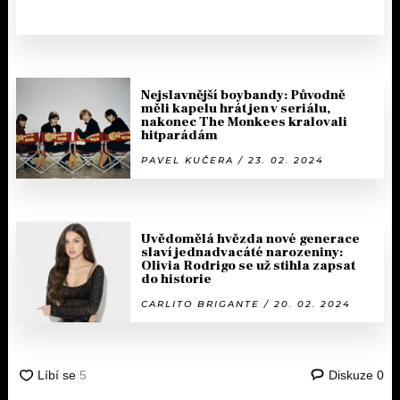
Nejslavnější boybandy: Původně
měli kapelu hrát jen v seriálu,
nakonec The Monkees kralovali
hitparádám
PAVEL KUČERA / 23. 02. 2024
Uvědomělá hvězda nové generace
slaví jednadvacáté narozeniny:
Olivia Rodrigo se už stihla zapsat
do historie
CARLITO BRIGANTE / 20. 02. 2024
Diskuze
0