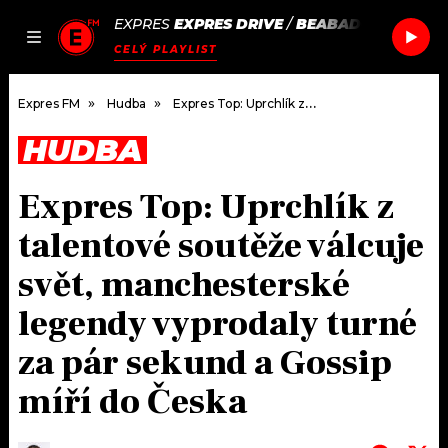
EXPRES
EXPRES DRIVE
/
BEABADOOBEE
SUN
JAK
ČLÁNKY
PODCASTY
SEZNAM.CZ
CELÝ PLAYLIST
NALADIT
Expres FM
Hudba
Expres Top: Uprchlík z talentové soutěže válcuje svět, manchesterské legendy vyprodaly turné za pár sekund a Gossip míří do Česka
HUDBA
DOMŮ
Expres Top: Uprchlík z
ČLÁNKY
talentové soutěže válcuje
AKTUÁLNĚ
PODCASTY
svět, manchesterské
legendy vyprodaly turné
HUDBA
JAK NALADIT
za pár sekund a Gossip
ROZHOVORY
RÁDIO
míří do Česka
#NEBUDUDOMA
APLIKACE
SOUTĚŽE