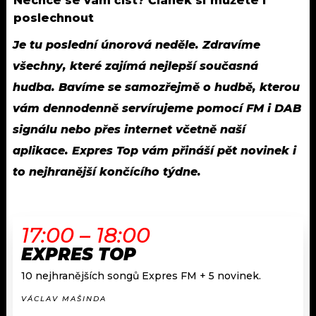
Nechce se vám číst? Článek si můžete i
poslechnout
Je tu poslední únorová neděle. Zdravíme
všechny, které zajímá nejlepší současná
hudba.
Bavíme se samozřejmě o hudbě, kterou
vám dennodenně servírujeme pomocí FM i DAB
signálu nebo přes internet včetně naší
aplikace. Expres Top vám přináší pět novinek i
to nejhranější končícího týdne.
17:00 – 18:00
EXPRES TOP
10 nejhranějších songů Expres FM + 5 novinek.
VÁCLAV MAŠINDA