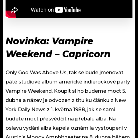
Novinka: Vampire
Weekend – Capricorn
Only God Was Above Us, tak se bude jmenovat
páté studiové album americké indierockové party
Vampire Weekend. Koupit si ho budeme moct 5.
dubna a název je odvozen z titulku článku z New
York Daily News z 1. května 1988, jak se sami
budete moct přesvědčit na přebalu alba. Na
oslavu vydání alba kapela oznámila vystoupení v
Austin’s Moody Amphitheater na 8. dubna během