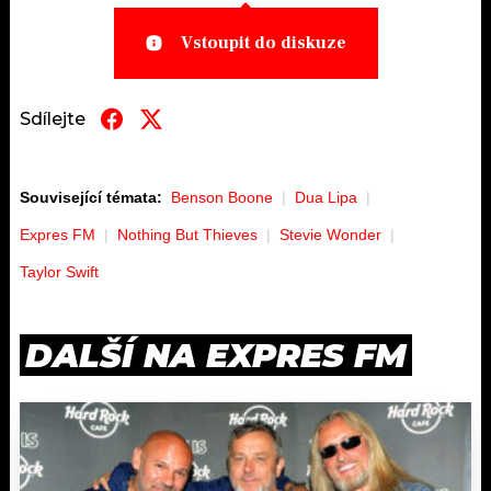
Vstoupit do diskuze
Sdílejte
Související témata:
Benson Boone
Dua Lipa
Expres FM
Nothing But Thieves
Stevie Wonder
Taylor Swift
DALŠÍ NA EXPRES FM