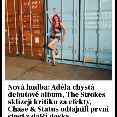
Nová hudba: Adéla chystá
debutové album, The Strokes
sklízejí kritiku za efekty,
Chase & Status odtajnili první
singl z další desky