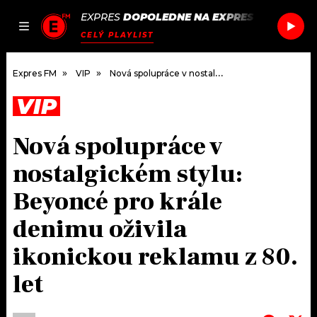
EXPRES
DOPOLEDNE NA EXPRES FM
/
FOO F
JAK
ČLÁNKY
PODCASTY
SEZNAM.CZ
CELÝ PLAYLIST
NALADIT
Expres FM
VIP
Nová spolupráce v nostalgickém stylu: Beyoncé pro krále denimu oživila ikonickou reklamu z 80. let
VIP
DOMŮ
Nová spolupráce v
ČLÁNKY
nostalgickém stylu:
AKTUÁLNĚ
PODCASTY
Beyoncé pro krále
denimu oživila
HUDBA
JAK NALADIT
ikonickou reklamu z 80.
ROZHOVORY
RÁDIO
let
#NEBUDUDOMA
APLIKACE
SOUTĚŽE