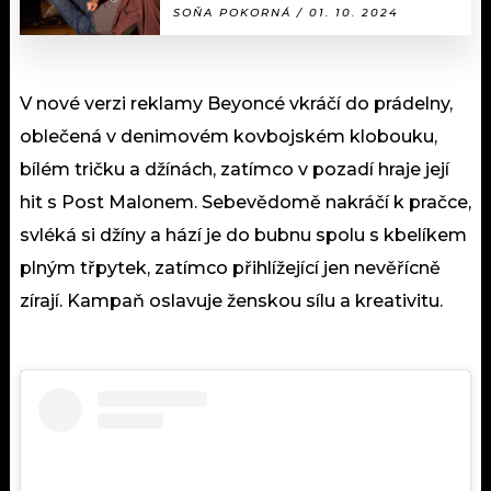
SOŇA POKORNÁ / 01. 10. 2024
V nové verzi reklamy Beyoncé vkráčí do prádelny,
oblečená v denimovém kovbojském klobouku,
bílém tričku a džínách, zatímco v pozadí hraje její
hit s Post Malonem. Sebevědomě nakráčí k pračce,
svléká si džíny a hází je do bubnu spolu s kbelíkem
plným třpytek, zatímco přihlížející jen nevěřícně
zírají. Kampaň oslavuje ženskou sílu a kreativitu.