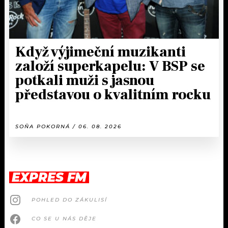
Když výjimeční muzikanti
založí superkapelu: V BSP se
potkali muži s jasnou
představou o kvalitním rocku
SOŇA POKORNÁ / 06. 08. 2026
EXPRES FM
POHLED DO ZÁKULISÍ
CO SE U NÁS DĚJE