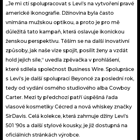
„Je mi ctí spolupracovat s Levi’s na vytvoření pravé
americké ikonografie. Džínovina byla často
vnímána mužskou optikou, a proto je pro mě
důležitá tato kampaň, která oslavuje ikonickou
ženskou perspektivu. Těším se na další inovativní
způsoby, jak naše vize spojit, posílit ženy a vzdát
hold jejich síle,“ uvedla zpěvačka v prohlášení,
které sdílela společnost Business Wire. Spolupráce
s Levi’s je další spoluprací Beyoncé za poslední rok,
tedy od vydání osmého studiového alba Cowboy
Carter. Mezi ty předchozí patří úspěšná řada
vlasové kosmetiky Cécred a nová whiskey značky
SirDavis. Celá kolekce, která zahrnuje džíny Levi’s
501 ’90s a další stylové kousky, je již dostupná na
oficiálních stránkách výrobce.