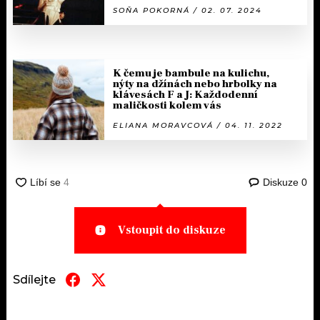
SOŇA POKORNÁ / 02. 07. 2024
K čemu je bambule na kulichu,
nýty na džínách nebo hrbolky na
klávesách F a J: Každodenní
maličkosti kolem vás
ELIANA MORAVCOVÁ / 04. 11. 2022
Diskuze
0
Vstoupit do diskuze
Sdílejte