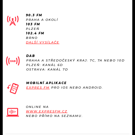
90.3 FM
PRAHA A OKOLÍ
103 FM
PLZEŇ
102.4 FM
BRNO
DALŠÍ VYSÍLAČE
DAB
PRAHA A STŘEDOČESKÝ KRAJ: 7C, 7A NEBO 10D
PLZEŇ: KANÁL 6D
OSTRAVA: KANÁL 7D
MOBILNÍ APLIKACE
EXPRES FM
PRO IOS NEBO ANDROID.
ONLINE NA
WWW.EXPRESFM.CZ
NEBO PŘÍMO NA SEZNAMU.