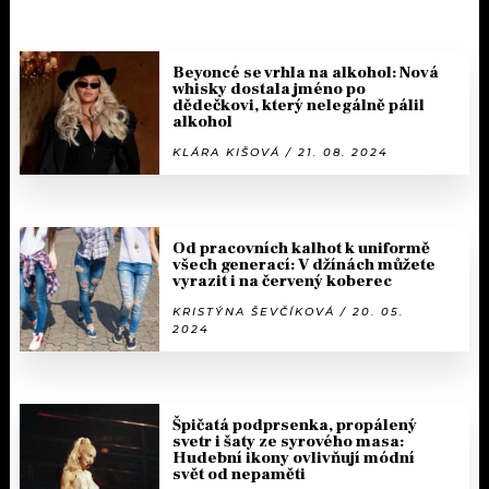
Beyoncé se vrhla na alkohol: Nová
whisky dostala jméno po
dědečkovi, který nelegálně pálil
alkohol
KLÁRA KIŠOVÁ / 21. 08. 2024
Od pracovních kalhot k uniformě
všech generací: V džínách můžete
vyrazit i na červený koberec
KRISTÝNA ŠEVČÍKOVÁ / 20. 05.
2024
Špičatá podprsenka, propálený
svetr i šaty ze syrového masa:
Hudební ikony ovlivňují módní
svět od nepaměti