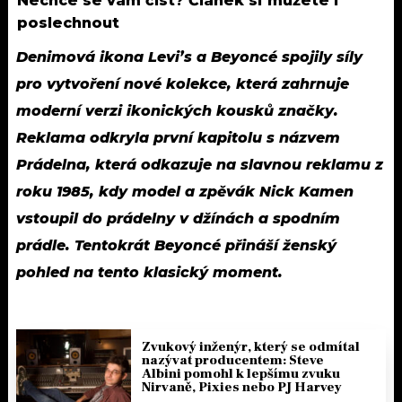
Nechce se vám číst? Článek si můžete i
poslechnout
Denimová ikona Levi’s a Beyoncé spojily síly
pro vytvoření nové kolekce, která zahrnuje
moderní verzi ikonických kousků značky.
Reklama odkryla první kapitolu s názvem
Prádelna, která odkazuje na slavnou reklamu z
roku 1985, kdy model a zpěvák Nick Kamen
vstoupil do prádelny v džínách a spodním
prádle. Tentokrát Beyoncé přináší ženský
pohled na tento klasický moment.
Zvukový inženýr, který se odmítal
nazývat producentem: Steve
Albini pomohl k lepšímu zvuku
Nirvaně, Pixies nebo PJ Harvey