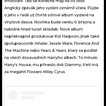
smilování. Teď se konečně mají na co těšit.
Anglický zpěvák jeho vydání oznámil včera. Půjde
o jeho v řadě už čtvrté sólové album vydané na
vinylové desce. Novinka bude venku 6. března a
nabídne hned tucet skladeb. Nové album
nepřekvapivě produkoval Kid Harpoon, jinak také
spolupracovník Inhaler, Jessie Ware, Florence And
The Machine nebo Years & Years, který se podílel
na všech dosavadních Harryho albech. To minulé,
Harry’s House, mu přineslo dvě Grammy, třetí má
za megahit Flowers Miley Cyrus.