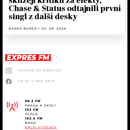
sklízejí kritiku za efekty,
Chase & Status odtajnili první
singl z další desky
RADEK BUREŠ / 05. 08. 2026
EXPRES FM
POHLED DO ZÁKULISÍ
CO SE U NÁS DĚJE
90.3 FM
PRAHA A OKOLÍ
103 FM
PLZEŇ
102.4 FM
BRNO
DALŠÍ VYSÍLAČE