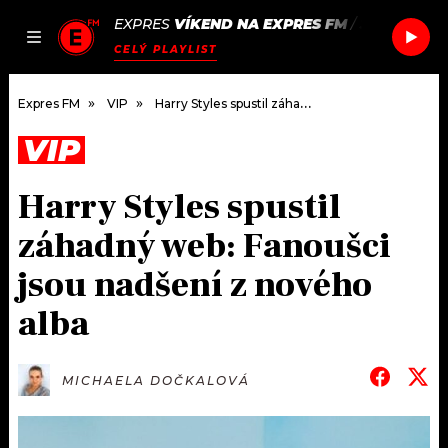
EXPRES
VÍKEND NA EXPRES FM
/
JAZZY & K
JAK
ČLÁNKY
PODCASTY
SEZNAM.CZ
CELÝ PLAYLIST
NALADIT
Expres FM
VIP
Harry Styles spustil záhadný web: Fanoušci jsou nadšení z nového alba
VIP
DOMŮ
Harry Styles spustil
ČLÁNKY
záhadný web: Fanoušci
AKTUÁLNĚ
PODCASTY
jsou nadšení z nového
alba
HUDBA
JAK NALADIT
ROZHOVORY
RÁDIO
MICHAELA DOČKALOVÁ
#NEBUDUDOMA
APLIKACE
SOUTĚŽE