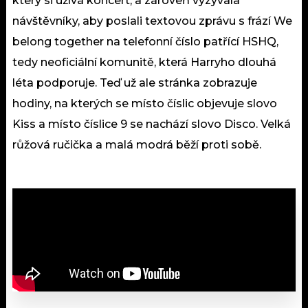
který si užívá koncert, a zároveň vyzývala
návštěvníky, aby poslali textovou zprávu s frází We
belong together na telefonní číslo patřící HSHQ,
tedy neoficiální komunitě, která Harryho dlouhá
léta podporuje. Teď už ale stránka zobrazuje
hodiny, na kterých se místo číslic objevuje slovo
Kiss a místo číslice 9 se nachází slovo Disco. Velká
růžová ručička a malá modrá běží proti sobě.