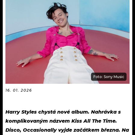
KALENDÁŘ
PROGRAM
KVÍZY
PLAYLIST
VIP
JAK NALADIT
TRENDY
KULTURA
MIX
Foto: Sony Music
OSTATNÍ
16. 01. 2026
Harry Styles chystá nové album. Nahrávka s
komplikovaným názvem Kiss All The Time.
Disco, Occasionally vyjde začátkem března. Na