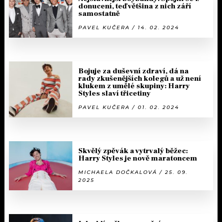
donucení, teď většina z nich září
samostatně
PAVEL KUČERA / 14. 02. 2024
Bojuje za duševní zdraví, dá na
rady zkušenějších kolegů a už není
klukem z umělé skupiny: Harry
Styles slaví třicetiny
PAVEL KUČERA / 01. 02. 2024
Skvělý zpěvák a vytrvalý běžec:
Harry Styles je nově maratoncem
MICHAELA DOČKALOVÁ / 25. 09.
2025