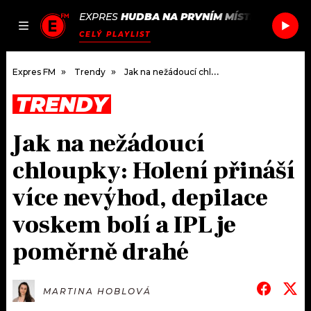
EXPRES
HUDBA NA PRVNÍM MÍSTĚ
/
PETR O
JAK
ČLÁNKY
PODCASTY
SEZNAM.CZ
CELÝ PLAYLIST
NALADIT
Expres FM
Trendy
Jak na nežádoucí chloupky: Holení přináší více nevýhod, depilace voskem bolí a IPL je poměrně drahé
TRENDY
DOMŮ
Jak na nežádoucí
ČLÁNKY
chloupky: Holení přináší
AKTUÁLNĚ
PODCASTY
více nevýhod, depilace
voskem bolí a IPL je
HUDBA
JAK NALADIT
poměrně drahé
ROZHOVORY
RÁDIO
#NEBUDUDOMA
APLIKACE
SOUTĚŽE
MARTINA HOBLOVÁ