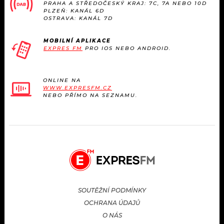
PRAHA A STŘEDOČESKÝ KRAJ: 7C, 7A NEBO 10D
PLZEŇ: KANÁL 6D
OSTRAVA: KANÁL 7D
MOBILNÍ APLIKACE
EXPRES FM
PRO IOS NEBO ANDROID.
ONLINE NA
WWW.EXPRESFM.CZ
NEBO PŘÍMO NA SEZNAMU.
SOUTĚŽNÍ PODMÍNKY
OCHRANA ÚDAJŮ
O NÁS