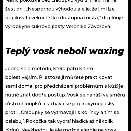
Navíc pokožka bez chloupků vydrží maximálně
šest dní. „Nespornou výhodou ale je, že jimi lze
depilovat i velmi těžko dostupná místa,“ doplňuje
výrobkyně cukrové pasty Veronika Závorová.
Teplý vosk neboli waxing
Jedná se o metodu, která patří k těm
bolestivějším. Přestože ji můžete praktikovat i
sami doma, pro předcházení problémům s kůží je
nutné znát dobře postup. Vosk se nanáší ve směru
růstu chloupků a strhává se papírovými pásky
proti. „Chloupky se vytrhávají i s kořínky a tím se
oslabují. Pokožka tak vydrží hladká až několik
týdnů. Nevýhodou je ale možná alergie na vosk,