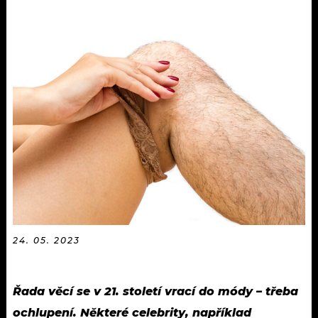
KALENDÁŘ
PROGRAM
KVÍZY
PLAYLIST
VIP
JAK NALADIT
TRENDY
KULTURA
MIX
OSTATNÍ
24. 05. 2023
Řada věcí se v 21. století vrací do módy – třeba
ochlupení. Některé celebrity, například