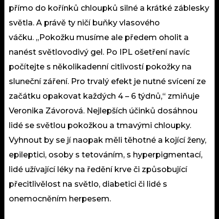
přímo do kořínků chloupků silné a krátké záblesky
světla. A právě ty ničí buňky vlasového
váčku. „Pokožku musíme ale předem oholit a
nanést světlovodivý gel. Po IPL ošetření navíc
počítejte s několikadenní citlivostí pokožky na
sluneční záření. Pro trvalý efekt je nutné svícení ze
začátku opakovat každých 4 – 6 týdnů,“ zmiňuje
Veronika Závorová. Nejlepších účinků dosáhnou
lidé se světlou pokožkou a tmavými chloupky.
Vyhnout by se jí naopak měli těhotné a kojící ženy,
epileptici, osoby s tetováním, s hyperpigmentací,
lidé užívající léky na ředění krve či způsobující
přecitlivělost na světlo, diabetici či lidé s
onemocněním herpesem.