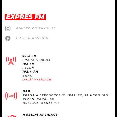
EXPRES FM
POHLED DO ZÁKULISÍ
CO SE U NÁS DĚJE
90.3 FM
PRAHA A OKOLÍ
103 FM
PLZEŇ
102.4 FM
BRNO
DALŠÍ VYSÍLAČE
DAB
PRAHA A STŘEDOČESKÝ KRAJ: 7C, 7A NEBO 10D
PLZEŇ: KANÁL 6D
OSTRAVA: KANÁL 7D
MOBILNÍ APLIKACE