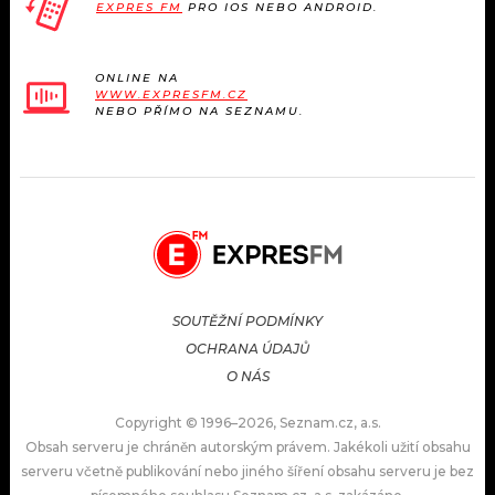
EXPRES FM
PRO IOS NEBO ANDROID.
ONLINE NA
WWW.EXPRESFM.CZ
NEBO PŘÍMO NA SEZNAMU.
SOUTĚŽNÍ PODMÍNKY
OCHRANA ÚDAJŮ
O NÁS
Copyright © 1996–2026, Seznam.cz, a.s.
Obsah serveru je chráněn autorským právem. Jakékoli užití obsahu
serveru včetně publikování nebo jiného šíření obsahu serveru je bez