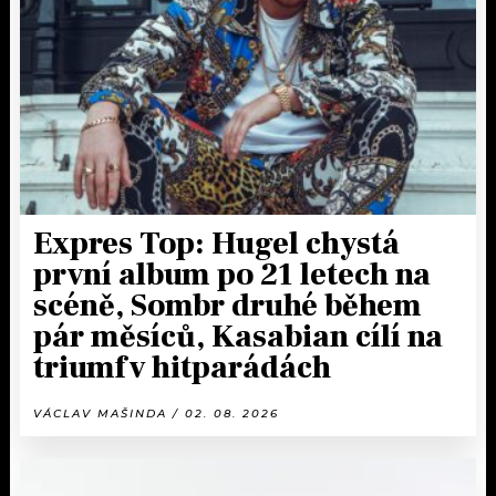
KALENDÁŘ
PROGRAM
KVÍZY
PLAYLIST
VIP
JAK NALADIT
TRENDY
KULTURA
Expres Top: Hugel chystá
první album po 21 letech na
MIX
scéně, Sombr druhé během
pár měsíců, Kasabian cílí na
OSTATNÍ
triumf v hitparádách
VÁCLAV MAŠINDA / 02. 08. 2026