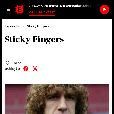
EXPRES
HUDBA NA PRVNÍM MÍSTĚ
/
PLEASE 
JAK
ČLÁNKY
PODCASTY
SEZNAM.CZ
CELÝ PLAYLIST
NALADIT
Expres FM
Sticky Fingers
Sticky Fingers
DOMŮ
ČLÁNKY
AKTUÁLNĚ
Sdílejte
PODCASTY
HUDBA
JAK NALADIT
ROZHOVORY
RÁDIO
#NEBUDUDOMA
APLIKACE
SOUTĚŽE