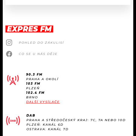
EXPRES FM
POHLED DO ZÁKULISÍ
CO SE U NÁS DĚJE
90.3 FM
PRAHA A OKOLÍ
103 FM
PLZEŇ
102.4 FM
BRNO
DALŠÍ VYSÍLAČE
DAB
PRAHA A STŘEDOČESKÝ KRAJ: 7C, 7A NEBO 10D
PLZEŇ: KANÁL 6D
OSTRAVA: KANÁL 7D