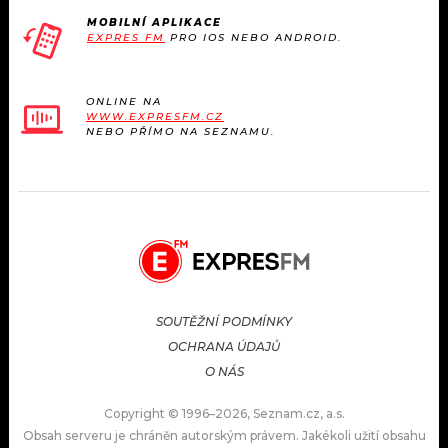
MOBILNÍ APLIKACE
EXPRES FM
PRO IOS NEBO ANDROID.
ONLINE NA
WWW.EXPRESFM.CZ
NEBO PŘÍMO NA SEZNAMU.
SOUTĚŽNÍ PODMÍNKY
OCHRANA ÚDAJŮ
O NÁS
Copyright © 1996–2026, Seznam.cz, a.s.
Obsah serveru je chráněn autorským právem. Jakékoli užití obsahu