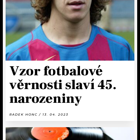
KALENDÁŘ
PROGRAM
KVÍZY
PLAYLIST
VIP
JAK NALADIT
TRENDY
KULTURA
Vzor fotbalové
MIX
věrnosti slaví 45.
narozeniny
OSTATNÍ
RADEK HONC / 13. 04. 2023