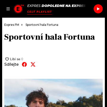
EXPRES
DOPOLEDNE NA EXPRES FM
/
KAH-L
JAK
ČLÁNKY
PODCASTY
SEZNAM.CZ
CELÝ PLAYLIST
NALADIT
Expres FM
Sportovní hala Fortuna
Sportovní hala Fortuna
DOMŮ
ČLÁNKY
AKTUÁLNĚ
Sdílejte
PODCASTY
HUDBA
JAK NALADIT
ROZHOVORY
RÁDIO
#NEBUDUDOMA
APLIKACE
SOUTĚŽE