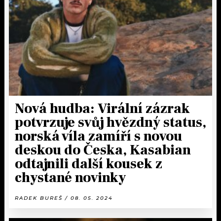
KALENDÁŘ
PROGRAM
KVÍZY
PLAYLIST
VIP
JAK NALADIT
TRENDY
KULTURA
Nová hudba: Virální zázrak
potvrzuje svůj hvězdný status,
MIX
norská víla zamíří s novou
deskou do Česka, Kasabian
OSTATNÍ
odtajnili další kousek z
chystané novinky
RADEK BUREŠ / 08. 05. 2024