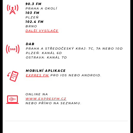
90.3 FM
PRAHA A OKOLÍ
103 FM
PLZEŇ
102.4 FM
BRNO
DALŠÍ VYSÍLAČE
DAB
PRAHA A STŘEDOČESKÝ KRAJ: 7C, 7A NEBO 10D
PLZEŇ: KANÁL 6D
OSTRAVA: KANÁL 7D
MOBILNÍ APLIKACE
EXPRES FM
PRO IOS NEBO ANDROID.
ONLINE NA
WWW.EXPRESFM.CZ
NEBO PŘÍMO NA SEZNAMU.