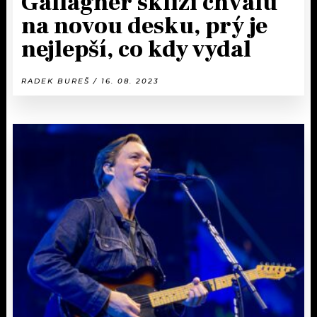
Gallagher sklízí chválu
na novou desku, prý je
nejlepší, co kdy vydal
RADEK BUREŠ / 16. 08. 2023