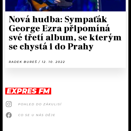
Nová hudba: Sympaťák
George Ezra připomíná
své třetí album, se kterým
se chystá i do Prahy
RADEK BUREŠ / 12. 10. 2022
EXPRES FM
POHLED DO ZÁKULISÍ
CO SE U NÁS DĚJE