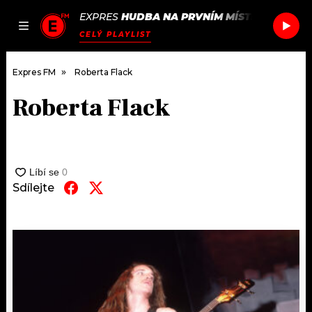
EXPRES
HUDBA NA PRVNÍM MÍSTĚ
/
PHOENI
JAK
ČLÁNKY
PODCASTY
SEZNAM.CZ
CELÝ PLAYLIST
NALADIT
Expres FM
Roberta Flack
Roberta Flack
DOMŮ
ČLÁNKY
AKTUÁLNĚ
Sdílejte
PODCASTY
HUDBA
JAK NALADIT
ROZHOVORY
RÁDIO
#NEBUDUDOMA
APLIKACE
SOUTĚŽE