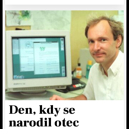
Den, kdy se
narodil otec