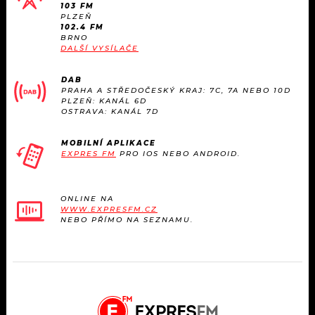
103 FM
PLZEŇ
102.4 FM
BRNO
DALŠÍ VYSÍLAČE
DAB
PRAHA A STŘEDOČESKÝ KRAJ: 7C, 7A NEBO 10D
PLZEŇ: KANÁL 6D
OSTRAVA: KANÁL 7D
MOBILNÍ APLIKACE
EXPRES FM
PRO IOS NEBO ANDROID.
ONLINE NA
WWW.EXPRESFM.CZ
NEBO PŘÍMO NA SEZNAMU.