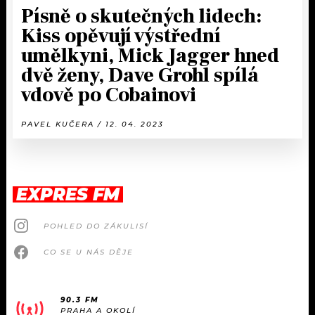
Písně o skutečných lidech:
Kiss opěvují výstřední
umělkyni, Mick Jagger hned
dvě ženy, Dave Grohl spílá
vdově po Cobainovi
PAVEL KUČERA / 12. 04. 2023
EXPRES FM
POHLED DO ZÁKULISÍ
CO SE U NÁS DĚJE
90.3 FM
PRAHA A OKOLÍ