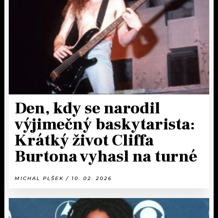
KALENDÁŘ
PROGRAM
KVÍZY
PLAYLIST
VIP
JAK NALADIT
TRENDY
KULTURA
Den, kdy se narodil
výjimečný baskytarista:
MIX
Krátký život Cliffa
OSTATNÍ
Burtona vyhasl na turné
MICHAL PLŠEK / 10. 02. 2026