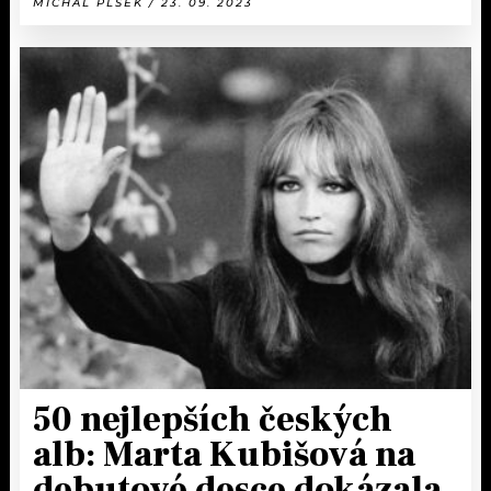
MICHAL PLŠEK / 23. 09. 2023
50 nejlepších českých
alb: Marta Kubišová na
debutové desce dokázala,