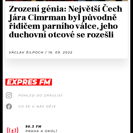
Zrození génia: Největší Čech
Jára Cimrman byl původně
řidičem parního válce, jeho
duchovní otcové se rozešli
VÁCLAV ŠILPOCH / 16. 09. 2022
EXPRES FM
POHLED DO ZÁKULISÍ
CO SE U NÁS DĚJE
90.3 FM
PRAHA A OKOLÍ