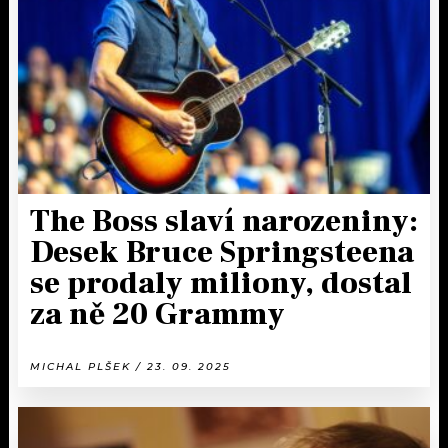
KALENDÁŘ
PROGRAM
KVÍZY
PLAYLIST
VIP
JAK NALADIT
TRENDY
KULTURA
The Boss slaví narozeniny:
Desek Bruce Springsteena
MIX
se prodaly miliony, dostal
OSTATNÍ
za ně 20 Grammy
MICHAL PLŠEK / 23. 09. 2025