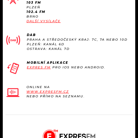
103 FM
PLZEŇ
102.4 FM
BRNO
DALŠÍ VYSÍLAČE
DAB
PRAHA A STŘEDOČESKÝ KRAJ: 7C, 7A NEBO 10D
PLZEŇ: KANÁL 6D
OSTRAVA: KANÁL 7D
MOBILNÍ APLIKACE
EXPRES FM
PRO IOS NEBO ANDROID.
ONLINE NA
WWW.EXPRESFM.CZ
NEBO PŘÍMO NA SEZNAMU.