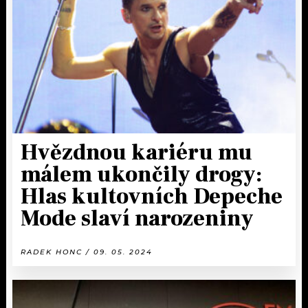
KALENDÁŘ
PROGRAM
KVÍZY
PLAYLIST
VIP
JAK NALADIT
TRENDY
KULTURA
Hvězdnou kariéru mu
málem ukončily drogy:
MIX
Hlas kultovních Depeche
OSTATNÍ
Mode slaví narozeniny
RADEK HONC / 09. 05. 2024