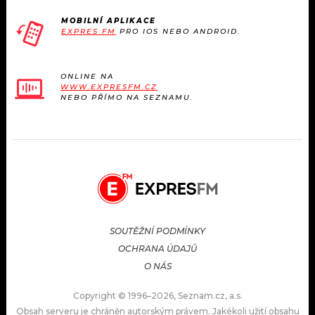
MOBILNÍ APLIKACE
EXPRES FM
PRO IOS NEBO ANDROID.
ONLINE NA
WWW.EXPRESFM.CZ
NEBO PŘÍMO NA SEZNAMU.
SOUTĚŽNÍ PODMÍNKY
OCHRANA ÚDAJŮ
O NÁS
Copyright © 1996–2026, Seznam.cz, a.s.
Obsah serveru je chráněn autorským právem. Jakékoli užití obsahu