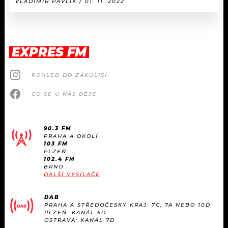
VLADIMÍR PAVLÍK / 01. 11. 2022
EXPRES FM
POHLED DO ZÁKULISÍ
CO SE U NÁS DĚJE
90.3 FM
PRAHA A OKOLÍ
103 FM
PLZEŇ
102.4 FM
BRNO
DALŠÍ VYSÍLAČE
DAB
PRAHA A STŘEDOČESKÝ KRAJ: 7C, 7A NEBO 10D
PLZEŇ: KANÁL 6D
OSTRAVA: KANÁL 7D