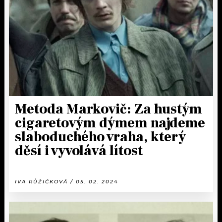
KALENDÁŘ
PROGRAM
KVÍZY
PLAYLIST
VIP
JAK NALADIT
TRENDY
KULTURA
Metoda Markovič: Za hustým
cigaretovým dýmem najdeme
MIX
slaboduchého vraha, který
děsí i vyvolává lítost
OSTATNÍ
IVA RŮŽIČKOVÁ / 05. 02. 2024