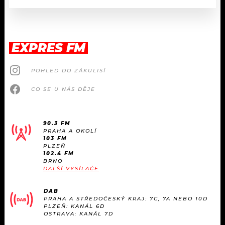
EXPRES FM
POHLED DO ZÁKULISÍ
CO SE U NÁS DĚJE
90.3 FM
PRAHA A OKOLÍ
103 FM
PLZEŇ
102.4 FM
BRNO
DALŠÍ VYSÍLAČE
DAB
PRAHA A STŘEDOČESKÝ KRAJ: 7C, 7A NEBO 10D
PLZEŇ: KANÁL 6D
OSTRAVA: KANÁL 7D