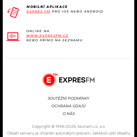
MOBILNÍ APLIKACE
EXPRES FM
PRO IOS NEBO ANDROID.
ONLINE NA
WWW.EXPRESFM.CZ
NEBO PŘÍMO NA SEZNAMU.
SOUTĚŽNÍ PODMÍNKY
OCHRANA ÚDAJŮ
O NÁS
Copyright © 1996–2026, Seznam.cz, a.s.
Obsah serveru je chráněn autorským právem. Jakékoli užití obsahu