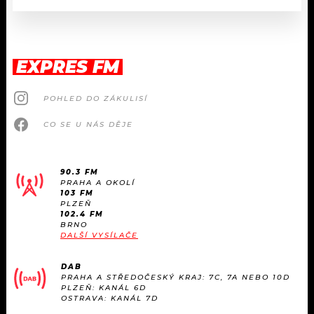
EXPRES FM
POHLED DO ZÁKULISÍ
CO SE U NÁS DĚJE
90.3 FM
PRAHA A OKOLÍ
103 FM
PLZEŇ
102.4 FM
BRNO
DALŠÍ VYSÍLAČE
DAB
PRAHA A STŘEDOČESKÝ KRAJ: 7C, 7A NEBO 10D
PLZEŇ: KANÁL 6D
OSTRAVA: KANÁL 7D