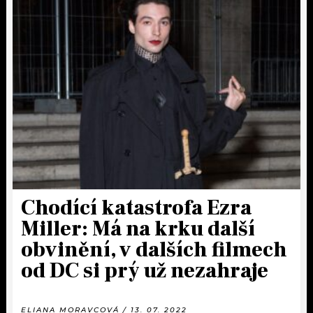
Chodící katastrofa Ezra
Miller: Má na krku další
obvinění, v dalších filmech
od DC si prý už nezahraje
ELIANA MORAVCOVÁ / 13. 07. 2022