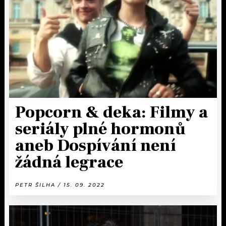
KALENDÁŘ
PROGRAM
KVÍZY
PLAYLIST
VIP
JAK NALADIT
TRENDY
KULTURA
Popcorn & deka: Filmy a
seriály plné hormonů
MIX
aneb Dospívání není
OSTATNÍ
žádná legrace
PETR ŠILHA / 15. 09. 2022