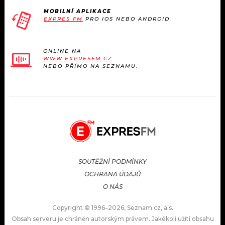
MOBILNÍ APLIKACE
EXPRES FM
PRO IOS NEBO ANDROID.
ONLINE NA
WWW.EXPRESFM.CZ
NEBO PŘÍMO NA SEZNAMU.
SOUTĚŽNÍ PODMÍNKY
OCHRANA ÚDAJŮ
O NÁS
Copyright © 1996–2026, Seznam.cz, a.s.
Obsah serveru je chráněn autorským právem. Jakékoli užití obsahu