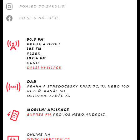
POHLED DO ZÁKULISÍ
CO SE U NÁS DĚJE
90.3 FM
PRAHA A OKOLÍ
103 FM
PLZEŇ
102.4 FM
BRNO
DALŠÍ VYSÍLAČE
DAB
PRAHA A STŘEDOČESKÝ KRAJ: 7C, 7A NEBO 10D
PLZEŇ: KANÁL 6D
OSTRAVA: KANÁL 7D
MOBILNÍ APLIKACE
EXPRES FM
PRO IOS NEBO ANDROID.
ONLINE NA
WWW.EXPRESFM.CZ