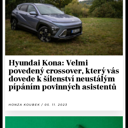
KALENDÁŘ
PROGRAM
KVÍZY
PLAYLIST
VIP
JAK NALADIT
TRENDY
KULTURA
Hyundai Kona: Velmi
povedený crossover, který vás
MIX
dovede k šílenství neustálým
pípáním povinných asistentů
OSTATNÍ
HONZA KOUBEK / 05. 11. 2023