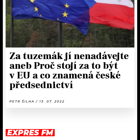
Za tuzemák jí nenadávejte
aneb Proč stojí za to být
v EU a co znamená české
předsednictví
PETR ŠILHA / 13. 07. 2022
EXPRES FM