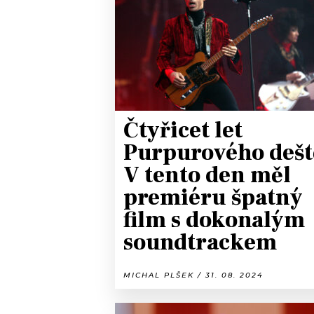
JAK NALADIT
RÁDIO
APLIKACE
PLAYLIST
PROGRAM
JAK NALADI
Čtyřicet let
SOUTĚŽE
Purpurového dešt
V tento den měl
premiéru špatný
film s dokonalým
soundtrackem
MICHAL PLŠEK / 31. 08. 2024