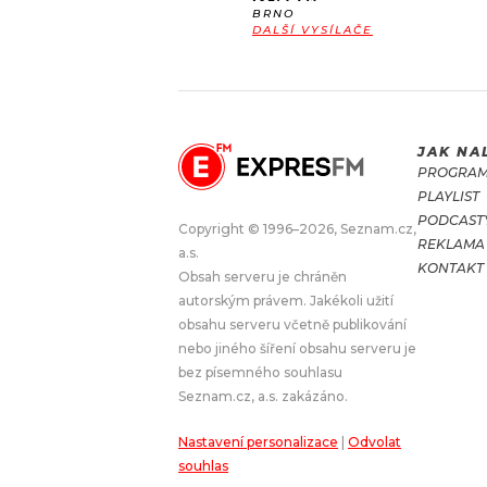
BRNO
DALŠÍ VYSÍLAČE
JAK NA
PROGRA
PLAYLIST
PODCAST
Copyright © 1996–2026, Seznam.cz,
REKLAMA
a.s.
KONTAKT
Obsah serveru je chráněn
autorským právem. Jakékoli užití
obsahu serveru včetně publikování
nebo jiného šíření obsahu serveru je
bez písemného souhlasu
Seznam.cz, a.s. zakázáno.
Nastavení personalizace
|
Odvolat
souhlas