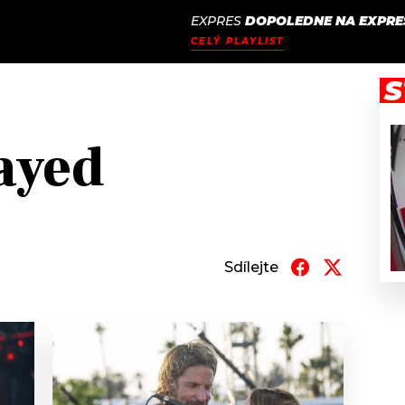
EXPRES
DOPOLEDNE NA EXPRE
JAK
ODCASTY
SEZNAM.CZ
CELÝ PLAYLIST
NALADIT
S
ayed
Sdílejte