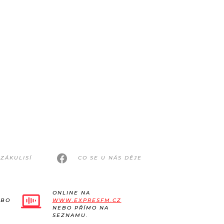
ZÁKULISÍ
CO SE U NÁS DĚJE
ONLINE NA
EBO
WWW.EXPRESFM.CZ
NEBO PŘÍMO NA
SEZNAMU.