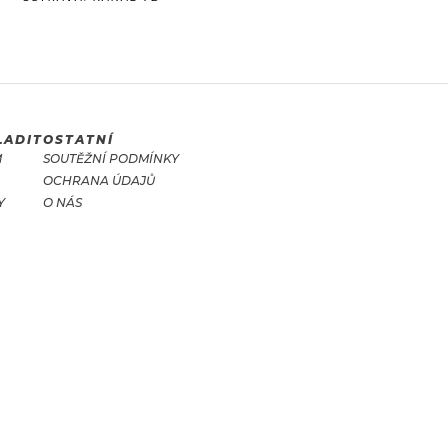
LADIT
OSTATNÍ
M
SOUTĚŽNÍ PODMÍNKY
OCHRANA ÚDAJŮ
Y
O NÁS