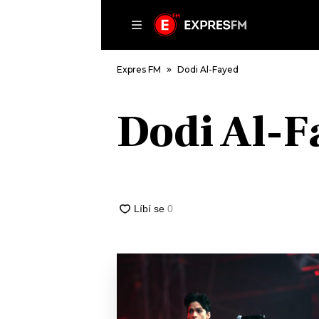
ČLÁNKY
P
Expres FM
Dodi Al-Fayed
Dodi Al-F
DOMŮ
ČLÁNKY
AKTUÁLNĚ
VIP
HUDBA
TRENDY
ROZHOVORY
KULTURA
#NEBUDUDOMA
MIX
KALENDÁŘ
OSTATNÍ
KVÍZY
PODCASTY