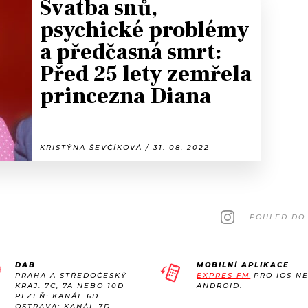
Svatba snů,
psychické problémy
a předčasná smrt:
Před 25 lety zemřela
princezna Diana
KRISTÝNA ŠEVČÍKOVÁ / 31. 08. 2022
POHLED DO 
DAB
MOBILNÍ APLIKACE
PRAHA A STŘEDOČESKÝ
EXPRES FM
PRO IOS N
KRAJ: 7C, 7A NEBO 10D
ANDROID.
PLZEŇ: KANÁL 6D
OSTRAVA: KANÁL 7D