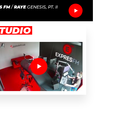
S FM
/
RAYE
GENESIS, PT. II
TUDIO