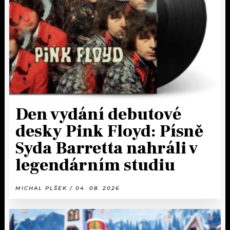
KALENDÁŘ
PROGRAM
KVÍZY
PLAYLIST
VIP
JAK NALADIT
TRENDY
KULTURA
Den vydání debutové
desky Pink Floyd: Písně
MIX
Syda Barretta nahráli v
OSTATNÍ
legendárním studiu
MICHAL PLŠEK / 04. 08. 2026