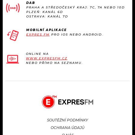
DAB
PRAHA A STŘEDOČESKÝ KRAJ: 7C, 7A NEBO 10D
PLZEŇ: KANÁL 6D
OSTRAVA: KANÁL 7D
MOBILNÍ APLIKACE
EXPRES FM
PRO IOS NEBO ANDROID.
ONLINE NA
WWW.EXPRESFM.CZ
NEBO PŘÍMO NA SEZNAMU.
SOUTĚŽNÍ PODMÍNKY
OCHRANA ÚDAJŮ