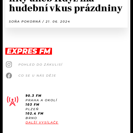
hudební vkus prázdniny
SOŇA POKORNÁ / 21. 06. 2024
EXPRES FM
POHLED DO ZÁKULISÍ
CO SE U NÁS DĚJE
90.3 FM
PRAHA A OKOLÍ
103 FM
PLZEŇ
102.4 FM
BRNO
DALŠÍ VYSÍLAČE