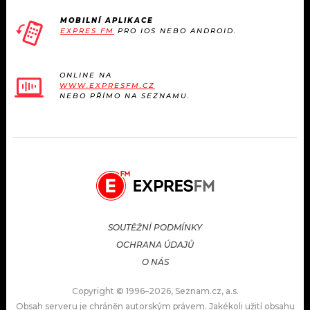
MOBILNÍ APLIKACE
EXPRES FM
PRO IOS NEBO ANDROID.
ONLINE NA
WWW.EXPRESFM.CZ
NEBO PŘÍMO NA SEZNAMU.
SOUTĚŽNÍ PODMÍNKY
OCHRANA ÚDAJŮ
O NÁS
Copyright © 1996–2026, Seznam.cz, a.s.
Obsah serveru je chráněn autorským právem. Jakékoli užití obsahu