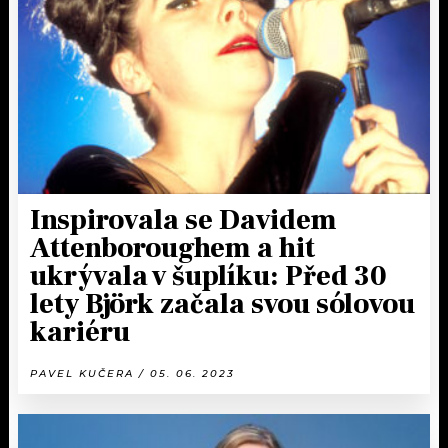
KALENDÁŘ
PROGRAM
KVÍZY
PLAYLIST
VIP
JAK NALADIT
TRENDY
KULTURA
Inspirovala se Davidem
Attenboroughem a hit
MIX
ukrývala v šuplíku: Před 30
lety Björk začala svou sólovou
OSTATNÍ
kariéru
PAVEL KUČERA / 05. 06. 2023