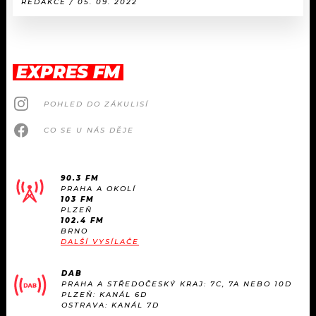
REDAKCE / 05. 09. 2022
EXPRES FM
POHLED DO ZÁKULISÍ
CO SE U NÁS DĚJE
90.3 FM
PRAHA A OKOLÍ
103 FM
PLZEŇ
102.4 FM
BRNO
DALŠÍ VYSÍLAČE
DAB
PRAHA A STŘEDOČESKÝ KRAJ: 7C, 7A NEBO 10D
PLZEŇ: KANÁL 6D
OSTRAVA: KANÁL 7D