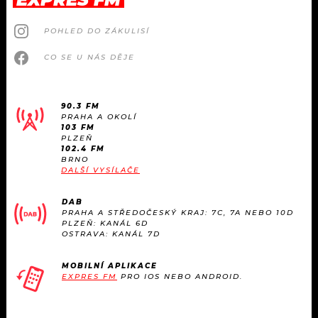
POHLED DO ZÁKULISÍ
CO SE U NÁS DĚJE
90.3 FM
PRAHA A OKOLÍ
103 FM
PLZEŇ
102.4 FM
BRNO
DALŠÍ VYSÍLAČE
DAB
PRAHA A STŘEDOČESKÝ KRAJ: 7C, 7A NEBO 10D
PLZEŇ: KANÁL 6D
OSTRAVA: KANÁL 7D
MOBILNÍ APLIKACE
EXPRES FM
PRO IOS NEBO ANDROID.