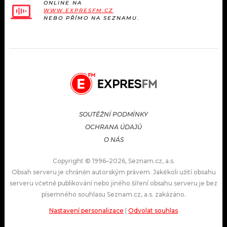
ONLINE NA
WWW.EXPRESFM.CZ
NEBO PŘÍMO NA SEZNAMU.
SOUTĚŽNÍ PODMÍNKY
OCHRANA ÚDAJŮ
O NÁS
Copyright © 1996–2026, Seznam.cz, a.s.
Obsah serveru je chráněn autorským právem. Jakékoli užití obsahu
serveru včetně publikování nebo jiného šíření obsahu serveru je bez
písemného souhlasu Seznam.cz, a.s. zakázáno.
Nastavení personalizace
|
Odvolat souhlas