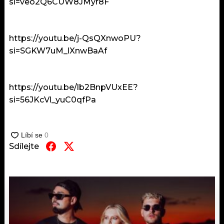
si=veo2Q6CUW8JMyr8F
KALENDÁŘ
PROGRAM
KVÍZY
PLAYLIST
https://youtu.be/j-QsQXnwoPU?
si=SGKW7uM_lXnwBaAf
VIP
JAK NALADIT
TRENDY
https://youtu.be/lb2BnpVUxEE?
si=56JKcVl_yuC0qfPa
KULTURA
MIX
Sdílejte
OSTATNÍ