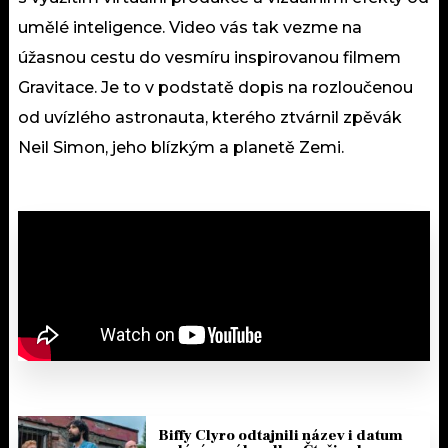
umělé inteligence. Video vás tak vezme na
úžasnou cestu do vesmíru inspirovanou filmem
Gravitace. Je to v podstatě dopis na rozloučenou
od uvízlého astronauta, kterého ztvárnil zpěvák
Neil Simon, jeho blízkým a planetě Zemi.
Biffy Clyro odtajnili název i datum