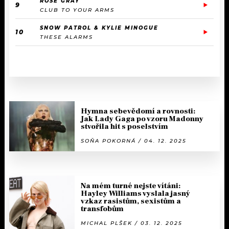
ROSE GRAY
9
CLUB TO YOUR ARMS
SNOW PATROL & KYLIE MINOGUE
10
THESE ALARMS
Hymna sebevědomí a rovnosti:
Jak Lady Gaga po vzoru Madonny
stvořila hit s poselstvím
SOŇA POKORNÁ / 04. 12. 2025
Na mém turné nejste vítáni:
Hayley Williams vyslala jasný
vzkaz rasistům, sexistům a
transfobům
MICHAL PLŠEK / 03. 12. 2025