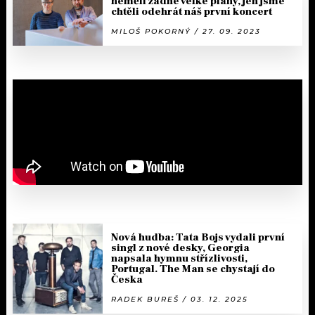
neměli žádné velké plány, jen jsme
chtěli odehrát náš první koncert
MILOŠ POKORNÝ / 27. 09. 2023
Nová hudba: Tata Bojs vydali první
singl z nové desky, Georgia
napsala hymnu střízlivosti,
Portugal. The Man se chystají do
Česka
RADEK BUREŠ / 03. 12. 2025