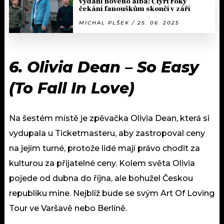
vydání nového alba: Čtyři roky
čekání fanouškům skončí v září
MICHAL PLŠEK / 25. 06. 2025
6. Olivia Dean – So Easy
(To Fall In Love)
Na šestém místě je zpěvačka Olivia Dean, která si
vydupala u Ticketmasteru, aby zastropoval ceny
na jejím turné, protože lidé mají právo chodit za
kulturou za přijatelné ceny. Kolem světa Olivia
pojede od dubna do října, ale bohužel Českou
republiku mine. Nejblíž bude se svým Art Of Loving
Tour ve Varšavě nebo Berlíně.