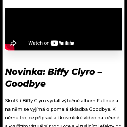
Novinka: Biffy Clyro –
Goodbye
Skotští Biffy Clyro vydali výtečné album Futique a
na něm se vyjímá o pomalá skladba Goodbye. K
němu trojice připravila i kosmické video natočené
s využitím virtuální produkce a vizuálními efekty od