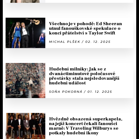
Všechno je v pohodě: Ed Sheeran
utnul fanouškovské spekulace o
konci přátelství s Taylor Swift
MICHAL PLŠEK / 02. 12. 2025
Hudební milníky: Jak se z
dvanáctiminutové poločasové
přestávky stala nejsledovanější
hudební událost
SOŇA POKORNÁ / 01. 12. 2025
Hvězdně obsazená superkapela,
na jejíž koncert čekali fanoušci
marně: V Traveling Wilburys se
potkaly hudební ikony