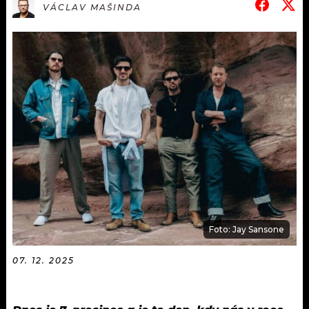
KALENDÁŘ
VÁCLAV MAŠINDA
PROGRAM
KVÍZY
PLAYLIST
VIP
JAK NALADIT
TRENDY
KULTURA
MIX
OSTATNÍ
Foto: Jay Sansone
07. 12. 2025