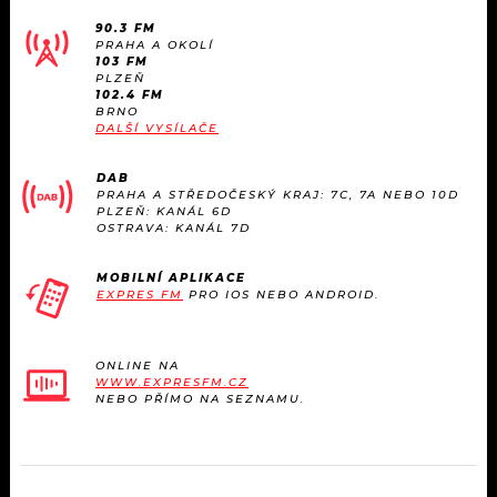
90.3 FM
PRAHA A OKOLÍ
103 FM
PLZEŇ
102.4 FM
BRNO
DALŠÍ VYSÍLAČE
DAB
PRAHA A STŘEDOČESKÝ KRAJ: 7C, 7A NEBO 10D
PLZEŇ: KANÁL 6D
OSTRAVA: KANÁL 7D
MOBILNÍ APLIKACE
EXPRES FM
PRO IOS NEBO ANDROID.
ONLINE NA
WWW.EXPRESFM.CZ
NEBO PŘÍMO NA SEZNAMU.