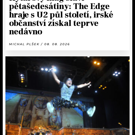
pětašedesátiny: The Edge
hraje s U2 půl století, irské
občanství získal teprve
nedávno
MICHAL PLŠEK / 08. 08. 2026