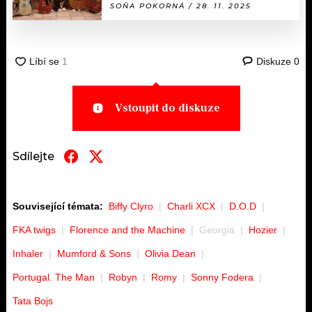
SOŇA POKORNÁ / 28. 11. 2025
Diskuze
0
Vstoupit do diskuze
Sdílejte
Související témata:
Biffy Clyro
Charli XCX
D.O.D
FKA twigs
Florence and the Machine
Georgia
Hozier
Inhaler
Mumford & Sons
Olivia Dean
Portugal. The Man
Robyn
Romy
Sonny Fodera
Tata Bojs