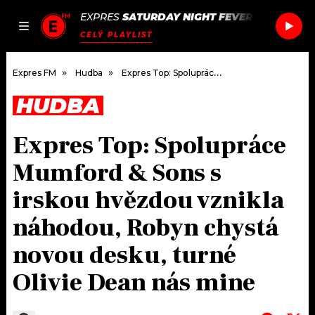
EXPRES
SATURDAY NIGHT FEVER
/
SATURDAY
JAK
ČLÁNKY
PODCASTY
SEZNAM.CZ
CELÝ PLAYLIST
NALADIT
Expres FM
Hudba
Expres Top: Spolupráce Mumford & Sons s irskou hvězdou vznikla náhodou, Robyn chystá novou desku, turné Olivie Dean nás mine
HUDBA
DOMŮ
Expres Top: Spolupráce
ČLÁNKY
Mumford & Sons s
AKTUÁLNĚ
PODCASTY
irskou hvězdou vznikla
náhodou, Robyn chystá
HUDBA
JAK NALADIT
novou desku, turné
ROZHOVORY
RÁDIO
Olivie Dean nás mine
#NEBUDUDOMA
APLIKACE
SOUTĚŽE