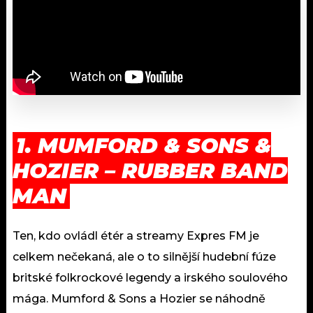
1. MUMFORD & SONS &
HOZIER – RUBBER BAND
MAN
Ten, kdo ovládl étér a streamy Expres FM je
celkem nečekaná, ale o to silnější hudební fúze
britské folkrockové legendy a irského soulového
mága. Mumford & Sons a Hozier se náhodně