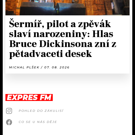
Šermíř, pilot a zpěvák
slaví narozeniny: Hlas
Bruce Dickinsona zní z
pětadvaceti desek
MICHAL PLŠEK / 07. 08. 2026
EXPRES FM
POHLED DO ZÁKULISÍ
CO SE U NÁS DĚJE