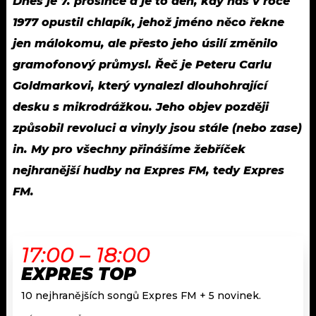
Dnes je 7. prosince a je to den, kdy nás v roce
1977 opustil chlapík, jehož jméno něco řekne
jen málokomu, ale přesto jeho úsilí změnilo
gramofonový průmysl. Řeč je Peteru Carlu
Goldmarkovi, který vynalezl dlouhohrající
desku s mikrodrážkou. Jeho objev později
způsobil revoluci a vinyly jsou stále (nebo zase)
in. My pro všechny přinášíme žebříček
nejhranější hudby na Expres FM, tedy Expres
FM.
17:00 – 18:00
EXPRES TOP
10 nejhranějších songů Expres FM + 5 novinek.