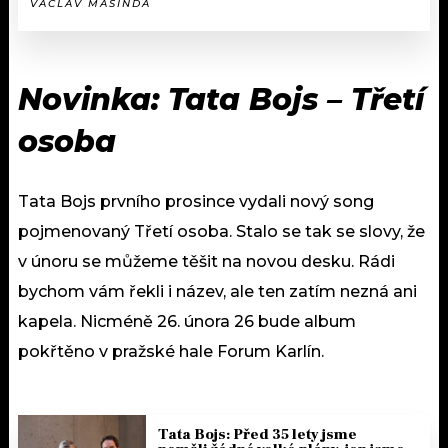
VÁCLAV MAŠINDA
Novinka: Tata Bojs – Třetí
osoba
Tata Bojs prvního prosince vydali nový song
pojmenovaný Třetí osoba. Stalo se tak se slovy, že
v únoru se můžeme těšit na novou desku. Rádi
bychom vám řekli i název, ale ten zatím nezná ani
kapela. Nicméně 26. února 26 bude album
pokřtěno v pražské hale Forum Karlín.
Tata Bojs: Před 35 lety jsme