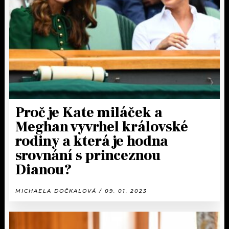
KALENDÁŘ
PROGRAM
KVÍZY
PLAYLIST
VIP
JAK NALADIT
TRENDY
KULTURA
Proč je Kate miláček a
Meghan vyvrhel královské
MIX
rodiny a která je hodna
srovnání s princeznou
OSTATNÍ
Dianou?
MICHAELA DOČKALOVÁ / 09. 01. 2023