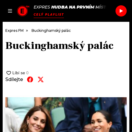
EXPRES
HUDBA NA PRVNÍM MÍSTĚ
/
PLEASE 
JAK
ČLÁNKY
PODCASTY
SEZNAM.CZ
CELÝ PLAYLIST
NALADIT
Expres FM
Buckinghamský palác
Buckinghamský palác
DOMŮ
ČLÁNKY
AKTUÁLNĚ
Sdílejte
PODCASTY
HUDBA
JAK NALADIT
ROZHOVORY
RÁDIO
#NEBUDUDOMA
APLIKACE
SOUTĚŽE