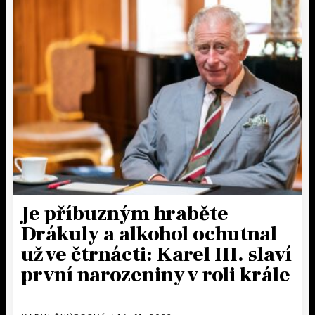
Je příbuzným hraběte
Drákuly a alkohol ochutnal
už ve čtrnácti: Karel III. slaví
první narozeniny v roli krále