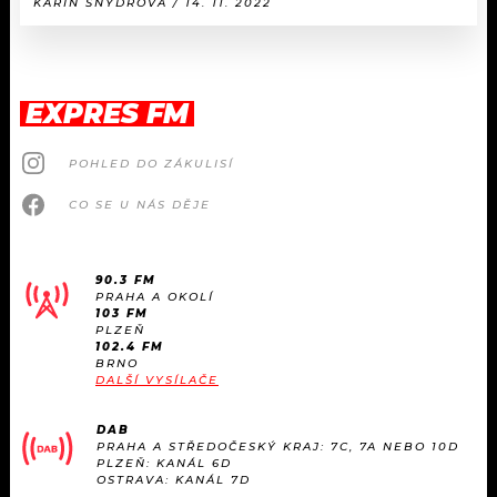
KARIN ŠNÝDROVÁ / 14. 11. 2022
EXPRES FM
POHLED DO ZÁKULISÍ
CO SE U NÁS DĚJE
90.3 FM
PRAHA A OKOLÍ
103 FM
PLZEŇ
102.4 FM
BRNO
DALŠÍ VYSÍLAČE
DAB
PRAHA A STŘEDOČESKÝ KRAJ: 7C, 7A NEBO 10D
PLZEŇ: KANÁL 6D
OSTRAVA: KANÁL 7D