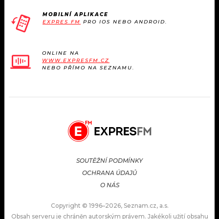
MOBILNÍ APLIKACE
EXPRES FM
PRO IOS NEBO ANDROID.
ONLINE NA
WWW.EXPRESFM.CZ
NEBO PŘÍMO NA SEZNAMU.
SOUTĚŽNÍ PODMÍNKY
OCHRANA ÚDAJŮ
O NÁS
Copyright © 1996–2026, Seznam.cz, a.s.
Obsah serveru je chráněn autorským právem. Jakékoli užití obsahu