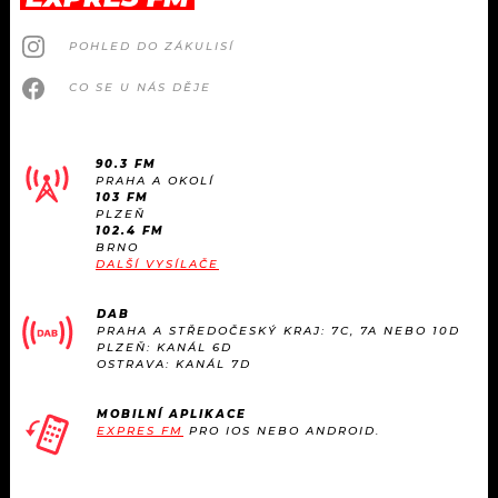
POHLED DO ZÁKULISÍ
CO SE U NÁS DĚJE
90.3 FM
PRAHA A OKOLÍ
103 FM
PLZEŇ
102.4 FM
BRNO
DALŠÍ VYSÍLAČE
DAB
PRAHA A STŘEDOČESKÝ KRAJ: 7C, 7A NEBO 10D
PLZEŇ: KANÁL 6D
OSTRAVA: KANÁL 7D
MOBILNÍ APLIKACE
EXPRES FM
PRO IOS NEBO ANDROID.