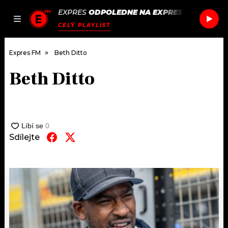
EXPRES
ODPOLEDNE NA EXPRES FM
/
TWENT
JAK
ČLÁNKY
PODCASTY
SEZNAM.CZ
CELÝ PLAYLIST
NALADIT
Expres FM
Beth Ditto
Beth Ditto
DOMŮ
ČLÁNKY
AKTUÁLNĚ
Sdílejte
PODCASTY
HUDBA
JAK NALADIT
ROZHOVORY
RÁDIO
#NEBUDUDOMA
APLIKACE
SOUTĚŽE