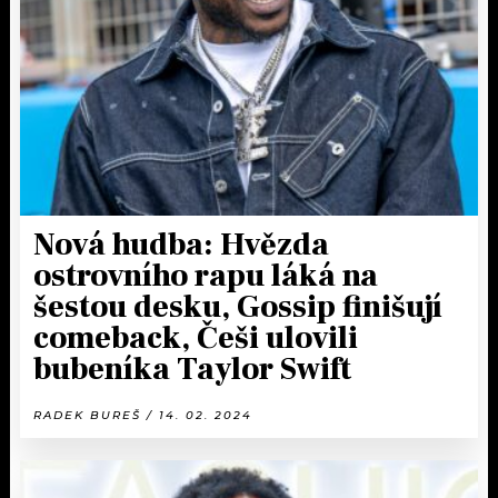
KALENDÁŘ
PROGRAM
KVÍZY
PLAYLIST
VIP
JAK NALADIT
TRENDY
KULTURA
Nová hudba: Hvězda
ostrovního rapu láká na
MIX
šestou desku, Gossip finišují
comeback, Češi ulovili
OSTATNÍ
bubeníka Taylor Swift
RADEK BUREŠ / 14. 02. 2024