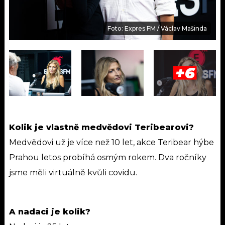
Foto: Expres FM / Václav Mašinda
+6
Kolik je vlastně medvědovi Teribearovi?
Medvědovi už je více než 10 let, akce Teribear hýbe
Prahou letos probíhá osmým rokem. Dva ročníky
jsme měli virtuálně kvůli covidu.
A nadaci je kolik?