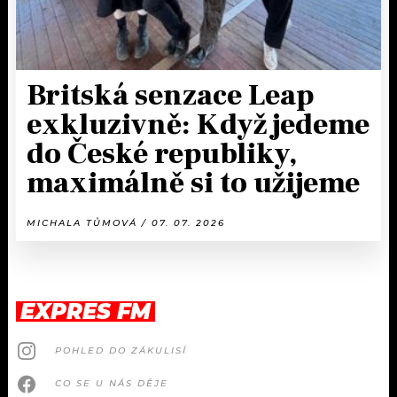
Britská senzace Leap
exkluzivně: Když jedeme
do České republiky,
maximálně si to užijeme
MICHALA TŮMOVÁ / 07. 07. 2026
EXPRES FM
POHLED DO ZÁKULISÍ
CO SE U NÁS DĚJE