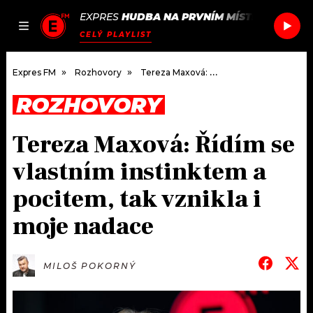
EXPRES
HUDBA NA PRVNÍM MÍSTĚ
/
GABRIEL
JAK
ČLÁNKY
PODCASTY
SEZNAM.CZ
CELÝ PLAYLIST
NALADIT
Expres FM
Rozhovory
Tereza Maxová: Řídím se vlastním instinktem a pocitem, tak vznikla i moje nadace
ROZHOVORY
DOMŮ
Tereza Maxová: Řídím se
ČLÁNKY
vlastním instinktem a
AKTUÁLNĚ
PODCASTY
pocitem, tak vznikla i
moje nadace
HUDBA
JAK NALADIT
ROZHOVORY
RÁDIO
MILOŠ POKORNÝ
#NEBUDUDOMA
APLIKACE
SOUTĚŽE