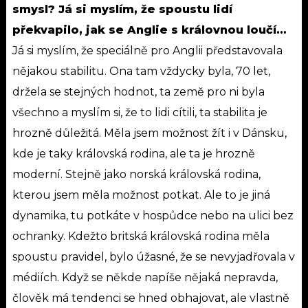
smysl? Já si myslím, že spoustu lidí
překvapilo, jak se Anglie s královnou loučí…
Já si myslím, že speciálně pro Anglii představovala
nějakou stabilitu. Ona tam vždycky byla, 70 let,
držela se stejných hodnot, ta země pro ni byla
všechno a myslím si, že to lidi cítili, ta stabilita je
hrozně důležitá. Měla jsem možnost žít i v Dánsku,
kde je taky královská rodina, ale ta je hrozně
moderní. Stejně jako norská královská rodina,
kterou jsem měla možnost potkat. Ale to je jiná
dynamika, tu potkáte v hospůdce nebo na ulici bez
ochranky. Kdežto britská královská rodina měla
spoustu pravidel, bylo úžasné, že se nevyjadřovala v
médiích. Když se někde napíše nějaká nepravda,
člověk má tendenci se hned obhajovat, ale vlastně