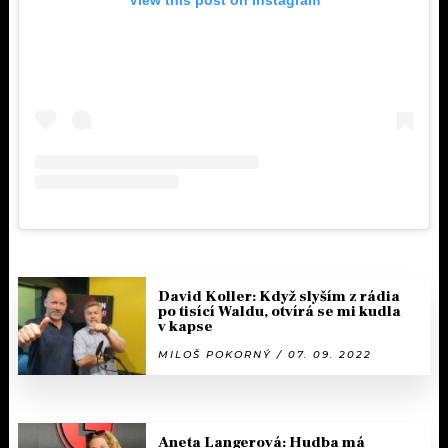
David Koller: Když slyším z rádia
po tisící Waldu, otvírá se mi kudla
v kapse
MILOŠ POKORNÝ / 07. 09. 2022
Aneta Langerová: Hudba má