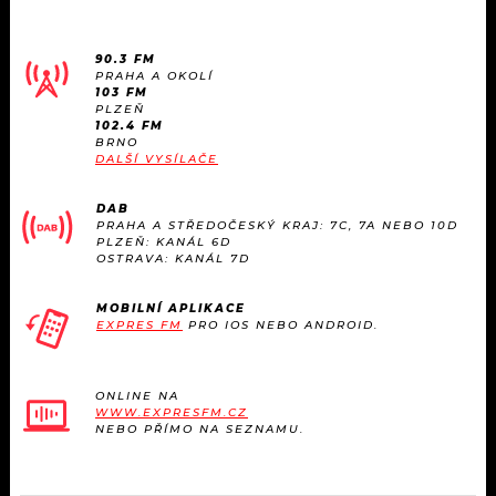
90.3 FM
PRAHA A OKOLÍ
103 FM
PLZEŇ
102.4 FM
BRNO
DALŠÍ VYSÍLAČE
DAB
PRAHA A STŘEDOČESKÝ KRAJ: 7C, 7A NEBO 10D
PLZEŇ: KANÁL 6D
OSTRAVA: KANÁL 7D
MOBILNÍ APLIKACE
EXPRES FM
PRO IOS NEBO ANDROID.
ONLINE NA
WWW.EXPRESFM.CZ
NEBO PŘÍMO NA SEZNAMU.