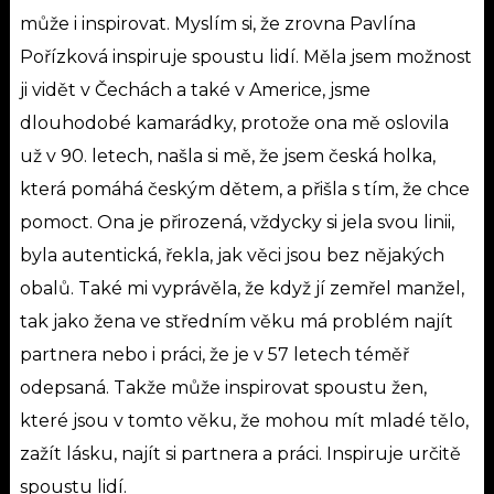
může i inspirovat. Myslím si, že zrovna Pavlína
Pořízková inspiruje spoustu lidí. Měla jsem možnost
ji vidět v Čechách a také v Americe, jsme
dlouhodobé kamarádky, protože ona mě oslovila
už v 90. letech, našla si mě, že jsem česká holka,
která pomáhá českým dětem, a přišla s tím, že chce
pomoct. Ona je přirozená, vždycky si jela svou linii,
byla autentická, řekla, jak věci jsou bez nějakých
obalů. Také mi vyprávěla, že když jí zemřel manžel,
tak jako žena ve středním věku má problém najít
partnera nebo i práci, že je v 57 letech téměř
odepsaná. Takže může inspirovat spoustu žen,
které jsou v tomto věku, že mohou mít mladé tělo,
zažít lásku, najít si partnera a práci. Inspiruje určitě
spoustu lidí.