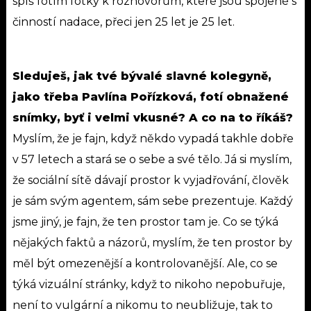
spíš fotím fotky k rozhovorům, které jsou spojené s
činností nadace, přeci jen 25 let je 25 let.
Sleduješ, jak tvé bývalé slavné kolegyně,
jako třeba Pavlína Pořízková, fotí obnažené
snímky, byť i velmi vkusné? A co na to říkáš?
Myslím, že je fajn, když někdo vypadá takhle dobře
v 57 letech a stará se o sebe a své tělo. Já si myslím,
že sociální sítě dávají prostor k vyjadřování, člověk
je sám svým agentem, sám sebe prezentuje. Každý
jsme jiný, je fajn, že ten prostor tam je. Co se týká
nějakých faktů a názorů, myslím, že ten prostor by
měl být omezenější a kontrolovanější. Ale, co se
týká vizuální stránky, když to nikoho nepobuřuje,
není to vulgární a nikomu to neubližuje, tak to