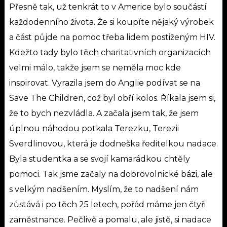
Přesně tak, už tenkrát to v Americe bylo součástí
každodenního života. Že si koupíte nějaký výrobek
a část půjde na pomoc třeba lidem postiženým HIV.
Kdežto tady bylo těch charitativních organizacích
velmi málo, takže jsem se neměla moc kde
inspirovat. Vyrazila jsem do Anglie podívat se na
Save The Children, což byl obří kolos. Říkala jsem si,
že to bych nezvládla. A začala jsem tak, že jsem
úplnou náhodou potkala Terezku, Terezii
Sverdlinovou, která je dodneška ředitelkou nadace.
Byla studentka a se svojí kamarádkou chtěly
pomoci. Tak jsme začaly na dobrovolnické bázi, ale
s velkým nadšením. Myslím, že to nadšení nám
zůstává i po těch 25 letech, pořád máme jen čtyři
zaměstnance. Pečlivě a pomalu, ale jistě, si nadace