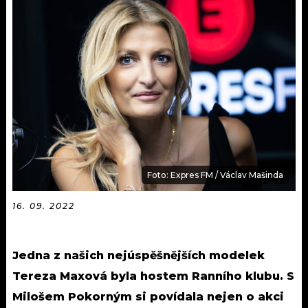
KALENDÁŘ
PROGRAM
KVÍZY
PLAYLIST
VIP
JAK NALADIT
TRENDY
KULTURA
MIX
Foto: Expres FM / Václav Mašinda
OSTATNÍ
16. 09. 2022
Jedna z našich nejúspěšnějších modelek
Tereza Maxová byla hostem Ranního klubu. S
Milošem Pokorným si povídala nejen o akci