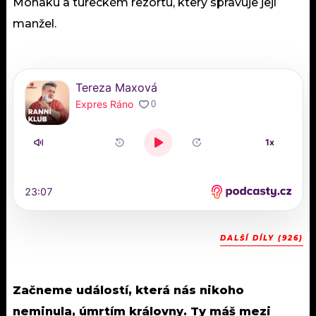
Monaku a tureckém rezortu, který spravuje její
manžel.
DALŠÍ DÍLY (926)
Začneme událostí, která nás nikoho
neminula, úmrtím královny. Ty máš mezi