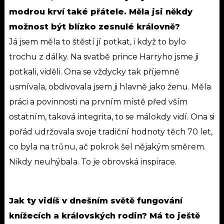
modrou krví také přátele. Měla jsi někdy
možnost být blízko zesnulé královně?
Já jsem měla to štěstí jí potkat, i když to bylo
trochu z dálky. Na svatbě prince Harryho jsme ji
potkali, viděli. Ona se vždycky tak příjemně
usmívala, obdivovala jsem ji hlavně jako ženu. Měla
práci a povinnosti na prvním místě před vším
ostatním, taková integrita, to se málokdy vidí. Ona si
pořád udržovala svoje tradiční hodnoty těch 70 let,
co byla na trůnu, ač pokrok šel nějakým směrem.
Nikdy neuhýbala. To je obrovská inspirace.
Jak ty vidíš v dnešním světě fungování
knížecích a královských rodin? Má to ještě