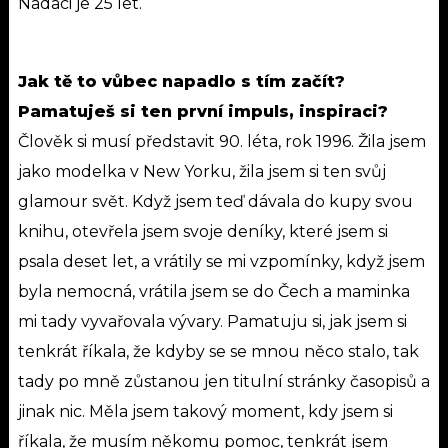
Nadaci je 25 let.
Jak tě to vůbec napadlo s tím začít?
Pamatuješ si ten první impuls, inspiraci?
Člověk si musí představit 90. léta, rok 1996. Žila jsem
jako modelka v New Yorku, žila jsem si ten svůj
glamour svět. Když jsem teď dávala do kupy svou
knihu, otevřela jsem svoje deníky, které jsem si
psala deset let, a vrátily se mi vzpomínky, když jsem
byla nemocná, vrátila jsem se do Čech a maminka
mi tady vyvařovala vývary. Pamatuju si, jak jsem si
tenkrát říkala, že kdyby se se mnou něco stalo, tak
tady po mně zůstanou jen titulní stránky časopisů a
jinak nic. Měla jsem takový moment, kdy jsem si
říkala, že musím někomu pomoc, tenkrát jsem