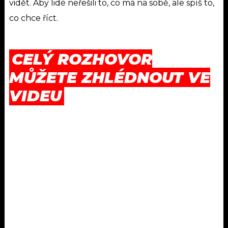
vidět. Aby lidé neřešili to, co má na sobě, ale spíš to,
co chce říct.
CELÝ ROZHOVOR
MŮŽETE ZHLÉDNOUT VE
VIDEU