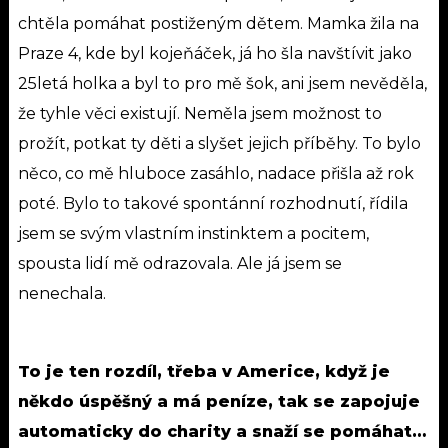
chtěla pomáhat postiženým dětem. Mamka žila na
Praze 4, kde byl kojeňáček, já ho šla navštívit jako
25letá holka a byl to pro mě šok, ani jsem nevěděla,
že tyhle věci existují. Neměla jsem možnost to
prožít, potkat ty děti a slyšet jejich příběhy. To bylo
něco, co mě hluboce zasáhlo, nadace přišla až rok
poté. Bylo to takové spontánní rozhodnutí, řídila
jsem se svým vlastním instinktem a pocitem,
spousta lidí mě odrazovala. Ale já jsem se
nenechala.
To je ten rozdíl, třeba v Americe, když je
někdo úspěšný a má peníze, tak se zapojuje
automaticky do charity a snaží se pomáhat…