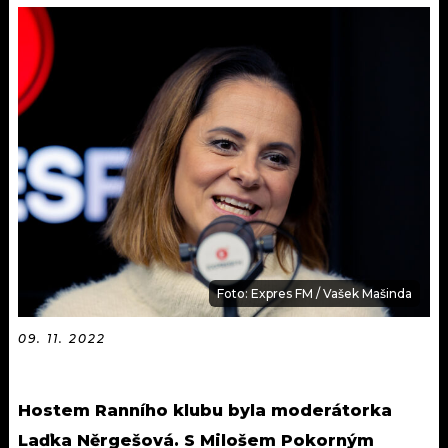
KALENDÁŘ
PROGRAM
KVÍZY
PLAYLIST
VIP
JAK NALADIT
TRENDY
KULTURA
MIX
Foto: Expres FM / Vašek Mašinda
OSTATNÍ
09. 11. 2022
Hostem Ranního klubu byla moderátorka
Laďka Něrgešová. S Milošem Pokorným