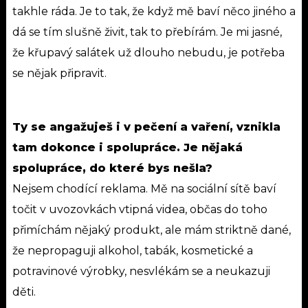
takhle ráda. Je to tak, že když mě baví něco jiného a
dá se tím slušně živit, tak to přebírám. Je mi jasné,
že křupavý salátek už dlouho nebudu, je potřeba
se nějak připravit.
Ty se angažuješ i v pečení a vaření, vznikla
tam dokonce i spolupráce. Je nějaká
spolupráce, do které bys nešla?
Nejsem chodící reklama. Mě na sociální sítě baví
točit v uvozovkách vtipná videa, občas do toho
přimíchám nějaký produkt, ale mám striktně dané,
že nepropaguji alkohol, tabák, kosmetické a
potravinové výrobky, nesvlékám se a neukazuji
děti.