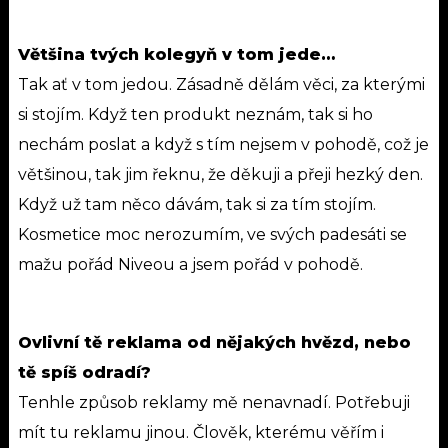
Většina tvých kolegyň v tom jede…
Tak ať v tom jedou. Zásadně dělám věci, za kterými
si stojím. Když ten produkt neznám, tak si ho
nechám poslat a když s tím nejsem v pohodě, což je
většinou, tak jim řeknu, že děkuji a přeji hezký den.
Když už tam něco dávám, tak si za tím stojím.
Kosmetice moc nerozumím, ve svých padesáti se
mažu pořád Niveou a jsem pořád v pohodě.
Ovlivní tě reklama od nějakých hvězd, nebo
tě spíš odradí?
Tenhle způsob reklamy mě nenavnadí. Potřebuji
mít tu reklamu jinou. Člověk, kterému věřím i