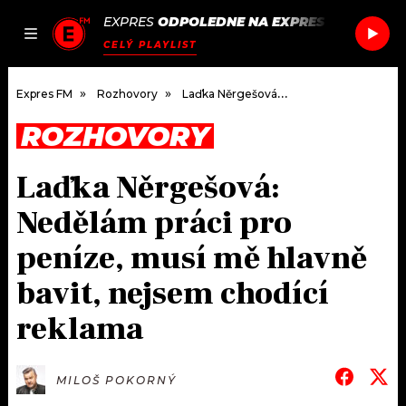
EXPRES
ODPOLEDNE NA EXPRES FM
/
BARRY
JAK
ČLÁNKY
PODCASTY
SEZNAM.CZ
CELÝ PLAYLIST
NALADIT
Expres FM
Rozhovory
Laďka Něrgešová: Nedělám práci pro peníze, musí mě hlavně bavit, nejsem chodící reklama
ROZHOVORY
DOMŮ
Laďka Něrgešová:
ČLÁNKY
Nedělám práci pro
AKTUÁLNĚ
PODCASTY
peníze, musí mě hlavně
bavit, nejsem chodící
HUDBA
JAK NALADIT
reklama
ROZHOVORY
RÁDIO
#NEBUDUDOMA
APLIKACE
SOUTĚŽE
MILOŠ POKORNÝ