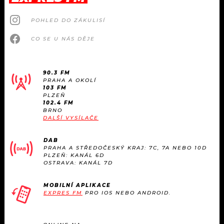
POHLED DO ZÁKULISÍ
CO SE U NÁS DĚJE
90.3 FM
PRAHA A OKOLÍ
103 FM
PLZEŇ
102.4 FM
BRNO
DALŠÍ VYSÍLAČE
DAB
PRAHA A STŘEDOČESKÝ KRAJ: 7C, 7A NEBO 10D
PLZEŇ: KANÁL 6D
OSTRAVA: KANÁL 7D
MOBILNÍ APLIKACE
EXPRES FM
PRO IOS NEBO ANDROID.