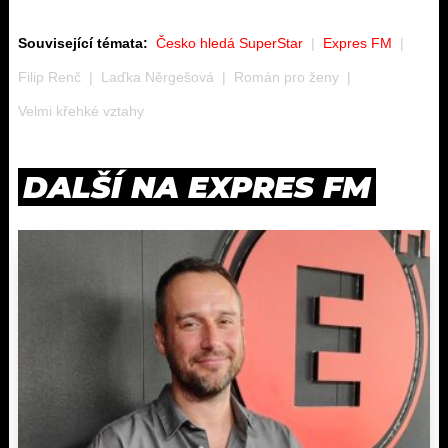
Související témata:
Česko hledá SuperStar
Expres FM
Filip Renč
Laďka Něrgešová
Román pro ženy
Velmi křehké vztahy
DALŠÍ NA EXPRES FM