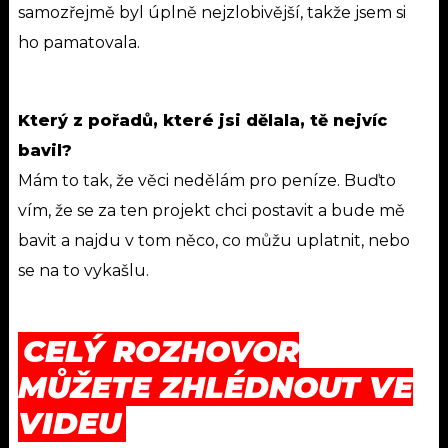
samozřejmě byl úplně nejzlobivější, takže jsem si
ho pamatovala.
Který z pořadů, které jsi dělala, tě nejvíc
bavil?
Mám to tak, že věci nedělám pro peníze. Buďto
vím, že se za ten projekt chci postavit a bude mě
bavit a najdu v tom něco, co můžu uplatnit, nebo
se na to vykašlu.
CELÝ ROZHOVOR
MŮŽETE ZHLÉDNOUT VE
VIDEU