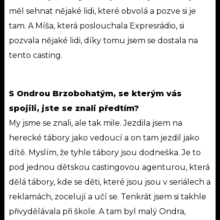
měl sehnat nějaké lidi, které obvolá a pozve si je
tam. A Míša, která poslouchala Expresrádio, si
pozvala nějaké lidi, díky tomu jsem se dostala na
tento casting.
S Ondrou Brzobohatým, se kterým vás
spojili, jste se znali předtím?
My jsme se znali, ale tak mile. Jezdila jsem na
herecké tábory jako vedoucí a on tam jezdil jako
dítě. Myslím, že tyhle tábory jsou dodneška. Je to
pod jednou dětskou castingovou agenturou, která
dělá tábory, kde se děti, které jsou jsou v seriálech a
reklamách, zocelují a učí se. Tenkrát jsem si takhle
přivydělávala při škole. A tam byl malý Ondra,