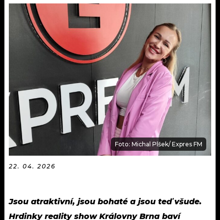
KALENDÁŘ
PROGRAM
KVÍZY
PLAYLIST
VIP
JAK NALADIT
TRENDY
KULTURA
MIX
Foto: Michal Plšek/ Expres FM
OSTATNÍ
22. 04. 2026
Jsou atraktivní, jsou bohaté a jsou teď všude.
Hrdinky reality show Královny Brna baví