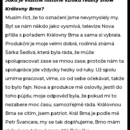
Jaká je vlastně historie vzniku reality show
Královny Brna?
Musím říct, že to označení jsme nevymyslely my.
Byť se nám někdo jako vysmívá, televize Nova
přišla s pořadem Královny Brna a sama si vybrala.
Produkční je moje velmi dobrá, rodinná známá
Šárka Šedivá, která byla ráda, že může
spolupracovat zase se mnou zase, protože nám ta
spolupráce jde vždycky hezky od ruky. Už spolu
umíme pracovat, víme, co od sebe očekávat, takže
to bylo fajn. Nova a produkce mě oslovily, jestli do
toho půjdu, moje odpověď byla, že pokud mi to
nezabere moc času, samozřejmě ráda. Královnou
Brna se cítím, jsem patriot. Král Brna je podle mě
Petr Švancara, my se tak doplňujeme, Brno mám