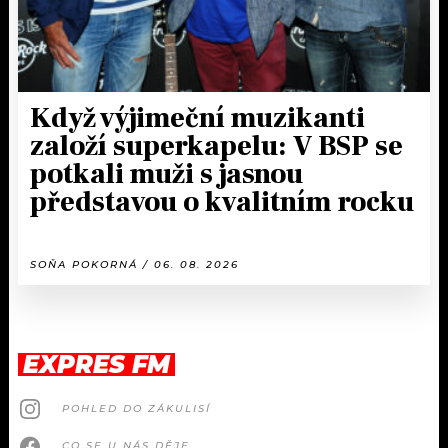
Když výjimeční muzikanti
založí superkapelu: V BSP se
potkali muži s jasnou
představou o kvalitním rocku
SOŇA POKORNÁ / 06. 08. 2026
EXPRES FM
POHLED DO ZÁKULISÍ
CO SE U NÁS DĚJE