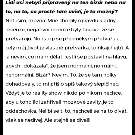
Lidi asi nebyli připravený na ten bizár nebo na
to, na to, co prostě tam uvidí, je to možný?
Netuším, možná. Mně chodily opravdu kladný
recenze, negativní recenze byly takové, že se
přetvařuju. Nonstop se před někým přetvařuju,
celý můj život je vlastně přetvářka, to říkají hejtři. A
já nevím, co mám dělat, jestli se postavit na hlavu,
abych „dokázala“, že jsem normální, normální,
nenormální. Bizár? Nevím. To, že se tam holky
dohadovaly, to mi přišlo spíš takový slepičinec.
Vždyť je to reality show, nikdo po nikom nechce,
aby u toho lidi zahřívali mozkové závity, je to
oddechovka. Nelíbí se ti to, nechceš se na to dívat,
však se nedívej. Ale stejně se dívali!