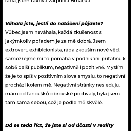
ráda, jsem taková zarputilá Brňačka.
Váhala jste, jestli do natáčení půjdete?
Vůbec jsem neváhala, každá zkušenost s
jakýmkoliv pořadem je za mě dobrá. Jsem
extrovert, exhibicionista, ráda zkouším nové věci,
samozřejmě mi to pomáhá v podnikání, přitáhnu k
sobě další publikum, negativně i pozitivně. Myslím,
že je to spíš v pozitivním slova smyslu, to negativní
prochází kolem mě. Negativní stránky nesleduju,
mám od fanoušků obrovské pochvaly, byla jsem
tam sama sebou, což je podle mě skvělé.
Dá se teda říct, že jste si od účasti v reality