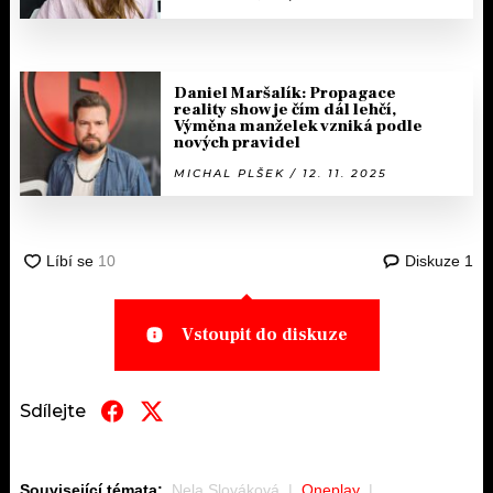
Daniel Maršalík: Propagace
reality show je čím dál lehčí,
Výměna manželek vzniká podle
nových pravidel
MICHAL PLŠEK / 12. 11. 2025
Diskuze
1
Vstoupit do diskuze
Sdílejte
Související témata:
Nela Slováková
Oneplay