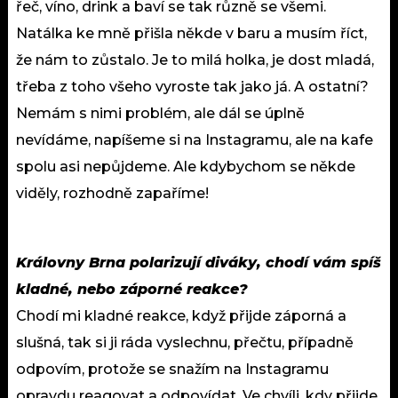
řeč, víno, drink a baví se tak různě se všemi.
Natálka ke mně přišla někde v baru a musím říct,
že nám to zůstalo. Je to milá holka, je dost mladá,
třeba z toho všeho vyroste tak jako já. A ostatní?
Nemám s nimi problém, ale dál se úplně
nevídáme, napíšeme si na Instagramu, ale na kafe
spolu asi nepůjdeme. Ale kdybychom se někde
viděly, rozhodně zapaříme!
Královny Brna polarizují diváky, chodí vám spíš
kladné, nebo záporné reakce?
Chodí mi kladné reakce, když přijde záporná a
slušná, tak si ji ráda vyslechnu, přečtu, případně
odpovím, protože se snažím na Instagramu
opravdu reagovat a odpovídat. Ve chvíli, kdy přijde