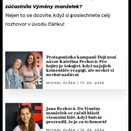
zúčastnila Výměny manželek?
Nejen to se dozvíte, když si poslechnete celý
rozhovor v úvodu článku!
Protagonistka kampaně Hejt není
názor Kateřina Pechová: Pro
hejtry je šokující, když na jejich
komentáře reaguji, ale nechci si
nechat nadávat
MICHAL PLŠEK / 17. 04. 2026
Jana Rezková: Do Výměny
manželek se začali hlásit
všemožní lidé, když bulvár
prozradil, že je za to honorář
MICHAL PLŠEK / 15. 05. 2024