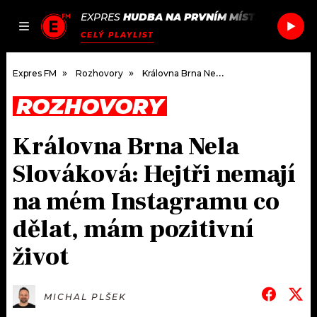
EXPRES
HUDBA NA PRVNÍM MÍSTĚ
/
CHEMIC
JAK
ČLÁNKY
PODCASTY
SEZNAM.CZ
CELÝ PLAYLIST
NALADIT
Expres FM
Rozhovory
Královna Brna Nela Slováková: Hejtři nemají na mém Instagramu co dělat, mám pozitivní život
ROZHOVORY
DOMŮ
Královna Brna Nela
ČLÁNKY
Slováková: Hejtři nemají
AKTUÁLNĚ
PODCASTY
na mém Instagramu co
dělat, mám pozitivní
HUDBA
JAK NALADIT
život
ROZHOVORY
RÁDIO
#NEBUDUDOMA
APLIKACE
SOUTĚŽE
MICHAL PLŠEK