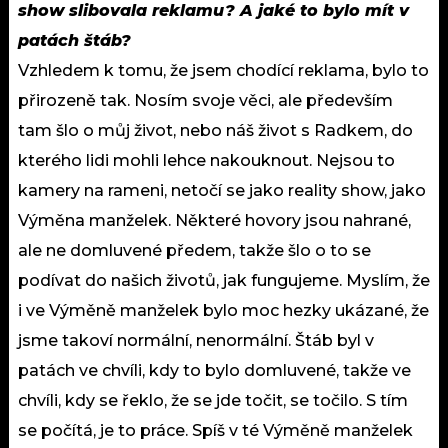
show slibovala reklamu? A jaké to bylo mít v
patách štáb?
Vzhledem k tomu, že jsem chodící reklama, bylo to
přirozeně tak. Nosím svoje věci, ale především
tam šlo o můj život, nebo náš život s Radkem, do
kterého lidi mohli lehce nakouknout. Nejsou to
kamery na rameni, netočí se jako reality show, jako
Výměna manželek. Některé hovory jsou nahrané,
ale ne domluvené předem, takže šlo o to se
podívat do našich životů, jak fungujeme. Myslím, že
i ve Výměně manželek bylo moc hezky ukázané, že
jsme takoví normální, nenormální. Štáb byl v
patách ve chvíli, kdy to bylo domluvené, takže ve
chvíli, kdy se řeklo, že se jde točit, se točilo. S tím
se počítá, je to práce. Spíš v té Výměně manželek