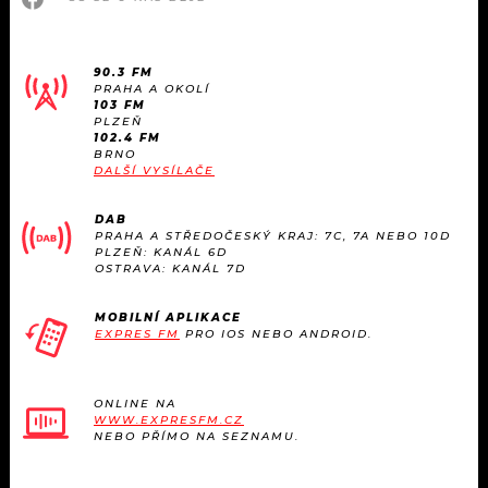
90.3 FM
PRAHA A OKOLÍ
103 FM
PLZEŇ
102.4 FM
BRNO
DALŠÍ VYSÍLAČE
DAB
PRAHA A STŘEDOČESKÝ KRAJ: 7C, 7A NEBO 10D
PLZEŇ: KANÁL 6D
OSTRAVA: KANÁL 7D
MOBILNÍ APLIKACE
EXPRES FM
PRO IOS NEBO ANDROID.
ONLINE NA
WWW.EXPRESFM.CZ
NEBO PŘÍMO NA SEZNAMU.