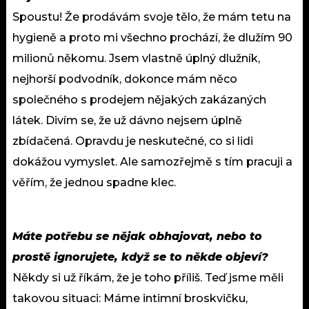
Spoustu! Že prodávám svoje tělo, že mám tetu na
hygieně a proto mi všechno prochází, že dlužím 90
milionů někomu. Jsem vlastně úplný dlužník,
nejhorší podvodník, dokonce mám něco
společného s prodejem nějakých zakázaných
látek. Divím se, že už dávno nejsem úplně
zbídačená. Opravdu je neskutečné, co si lidi
dokážou vymyslet. Ale samozřejmě s tím pracuji a
věřím, že jednou spadne klec.
Máte potřebu se nějak obhajovat, nebo to
prostě ignorujete, když se to někde objeví?
Někdy si už říkám, že je toho příliš. Teď jsme měli
takovou situaci: Máme intimní broskvičku,